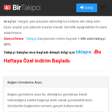
GİRİŞ
Toggl
naviga
Araçlar:
Hergün yeni araçların eklendiği bu bölümü sıkı takip edin.
Eşsiz araçlar çok yakında burada olacak. Şimdilik aşağıdakiler ile idare
edebilirsiniz.
Güncelleme:
Takipçi
Satışlarında indirim başladı
1.000 adet takipçi
35TL
Bu
tıklayın
Takipçi Satışları
mız başladı detaylı bilgi için
.
(
Haftaya Özel indirim Başladı
)
Beğeni Gönderme Aracı
Beğeni gönderme aracı ile, dilediğiniz gönderiye, kendi
belirlediğiniz adette beğeniyi anlık olarak gönderebilirsiniz.
Gönderilen beğenilerin tamamı gerçek kullanıcılardır.