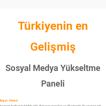
Türkiyenin en
Gelişmiş
Sosyal Medya Yükseltme
Paneli
kipçi Hilesi
stagram herkesin bildiği gibi dünyaca popüler ve ülkemizde de epeyce sık