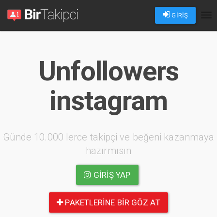
GİRİŞ
Tog
nav
Unfollowers
instagram
Günde 10.000 lerce takipçi ve beğeni kazanmaya
hazırmısın
GIRIŞ YAP
PAKETLERINE BIR GÖZ AT