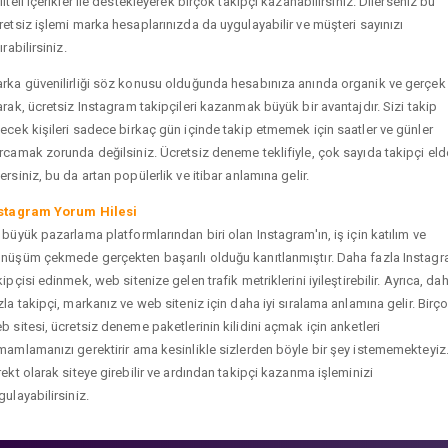
liteli içerikler ile destekleyerek birçok takipçi kazanabilirsiniz. Dilerseniz bu
retsiz işlemi marka hesaplarınızda da uygulayabilir ve müşteri sayınızı
ırabilirsiniz.
rka güvenilirliği söz konusu olduğunda hesabınıza anında organik ve gerçek
arak, ücretsiz Instagram takipçileri kazanmak büyük bir avantajdır. Sizi takip
ecek kişileri sadece birkaç gün içinde takip etmemek için saatler ve günler
rcamak zorunda değilsiniz. Ücretsiz deneme teklifiyle, çok sayıda takipçi eld
ersiniz, bu da artan popülerlik ve itibar anlamına gelir.
stagram Yorum Hilesi
 büyük pazarlama platformlarından biri olan Instagram'ın, iş için katılım ve
nüşüm çekmede gerçekten başarılı olduğu kanıtlanmıştır. Daha fazla Instag
kipçisi edinmek, web sitenize gelen trafik metriklerini iyileştirebilir. Ayrıca, da
zla takipçi, markanız ve web siteniz için daha iyi sıralama anlamına gelir. Birç
b sitesi, ücretsiz deneme paketlerinin kilidini açmak için anketleri
mamlamanızı gerektirir ama kesinlikle sizlerden böyle bir şey istememekteyiz
rekt olarak siteye girebilir ve ardından takipçi kazanma işleminizi
gulayabilirsiniz.