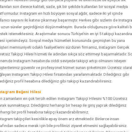
llanılan son derece kaliteli, sade, şık bir şekilde kullanılan bir sosyal medya
atformudur. Instagram en hızlı büyüyen sosyal ağdır, sadece iki yıl içinde
llanıcı sayısını iki katına çıkarmayı başarmıştır. Herkes gibi sizlerin de Instag
 uzun süreler geçirdiğinizi düşünmekteyim. Burada olduğunuza göre kaliteli b
stek istemektesiniz. Araştırmalar sonucu Türkiye’nin en iyi 5 takipçi kazandır
tesi içerisindeyiz. Sosyal medya hizmetleri konusunda geçmişten bu yana
şteri memnuniyeti odaklı faaliyetlerini sürdüren firmamız, Instagram Gerçek
retsiz Takipçi Hilesi hizmeti ile adından sıkça söz ettirmeyi başarmaktadır. S
nemde Instagram hesabında ciddi seviyede takipçi artışı olmasını isteyen
şterilerimiz güvenilir ve profesyonel hizmet sunan şirketimizin Ücretsiz olara
ğlayan Instagram Takipçi Hilesi fırsatından yararlanmaktadır. Dilediğiniz gibi
tediğiniz profil hesabına dilediğiniz gibi takipçi kazandırabilirsiniz.
stagram Beğeni Hilesi
n zamanların en çok tercih edilen Instagram Takipçi Hilesini %100 Ücretsiz
arak sunmaktayız. Dilediğiniz herhangi bir hesap ile giriş yaprak dilediğiniz
rhangi bir profil hesabına takipçi kazandırabilirsiniz.
stagram takipçileri kesinlikle epey önem arz etmektedir. Binlerce insan
rafından sadece merak için bile profilinizi ziyaret etmesini sağlayabilirsiniz.