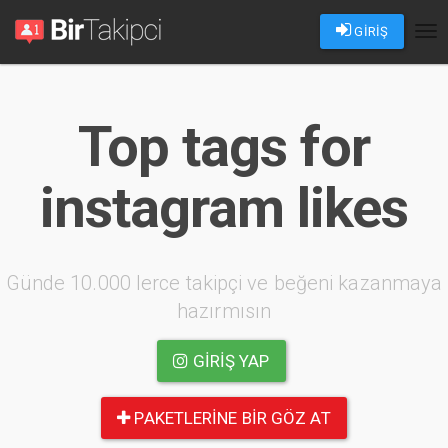
GİRİŞ
Tog
nav
Top tags for
instagram likes
Günde 10.000 lerce takipçi ve beğeni kazanmaya
hazırmısın
GIRIŞ YAP
PAKETLERINE BIR GÖZ AT