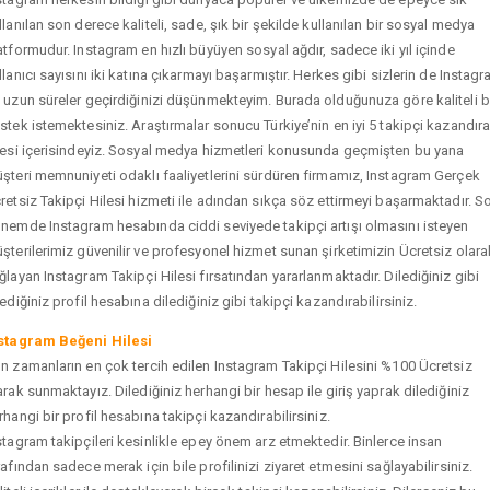
llanılan son derece kaliteli, sade, şık bir şekilde kullanılan bir sosyal medya
atformudur. Instagram en hızlı büyüyen sosyal ağdır, sadece iki yıl içinde
llanıcı sayısını iki katına çıkarmayı başarmıştır. Herkes gibi sizlerin de Instag
 uzun süreler geçirdiğinizi düşünmekteyim. Burada olduğunuza göre kaliteli b
stek istemektesiniz. Araştırmalar sonucu Türkiye’nin en iyi 5 takipçi kazandır
tesi içerisindeyiz. Sosyal medya hizmetleri konusunda geçmişten bu yana
şteri memnuniyeti odaklı faaliyetlerini sürdüren firmamız, Instagram Gerçek
retsiz Takipçi Hilesi hizmeti ile adından sıkça söz ettirmeyi başarmaktadır. S
nemde Instagram hesabında ciddi seviyede takipçi artışı olmasını isteyen
şterilerimiz güvenilir ve profesyonel hizmet sunan şirketimizin Ücretsiz olara
ğlayan Instagram Takipçi Hilesi fırsatından yararlanmaktadır. Dilediğiniz gibi
tediğiniz profil hesabına dilediğiniz gibi takipçi kazandırabilirsiniz.
stagram Beğeni Hilesi
n zamanların en çok tercih edilen Instagram Takipçi Hilesini %100 Ücretsiz
arak sunmaktayız. Dilediğiniz herhangi bir hesap ile giriş yaprak dilediğiniz
rhangi bir profil hesabına takipçi kazandırabilirsiniz.
stagram takipçileri kesinlikle epey önem arz etmektedir. Binlerce insan
rafından sadece merak için bile profilinizi ziyaret etmesini sağlayabilirsiniz.