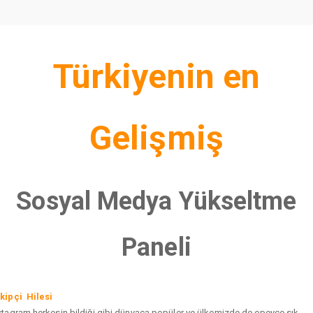
Türkiyenin en
Gelişmiş
Sosyal Medya Yükseltme
Paneli
kipçi Hilesi
stagram herkesin bildiği gibi dünyaca popüler ve ülkemizde de epeyce sık