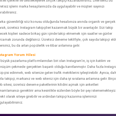
liteli içerikler ile destekleyerek birçok takipçi kazanabilirsiniz. Dilerseniz bu
retsiz işlemi marka hesaplarınızda da uygulayabilir ve müşteri sayınızı
ırabilirsiniz.
rka güvenilirliği söz konusu olduğunda hesabınıza anında organik ve gerçek
arak, ücretsiz Instagram takipçileri kazanmak büyük bir avantajdır. Sizi takip
ecek kişileri sadece birkaç gün içinde takip etmemek için saatler ve günler
rcamak zorunda değilsiniz. Ücretsiz deneme teklifiyle, çok sayıda takipçi eld
ersiniz, bu da artan popülerlik ve itibar anlamına gelir.
stagram Yorum Hilesi
 büyük pazarlama platformlarından biri olan Instagram'ın, iş için katılım ve
nüşüm çekmede gerçekten başarılı olduğu kanıtlanmıştır. Daha fazla Instag
kipçisi edinmek, web sitenize gelen trafik metriklerini iyileştirebilir. Ayrıca, da
zla takipçi, markanız ve web siteniz için daha iyi sıralama anlamına gelir. Birç
b sitesi, ücretsiz deneme paketlerinin kilidini açmak için anketleri
mamlamanızı gerektirir ama kesinlikle sizlerden böyle bir şey istememekteyiz
rekt olarak siteye girebilir ve ardından takipçi kazanma işleminizi
gulayabilirsiniz.