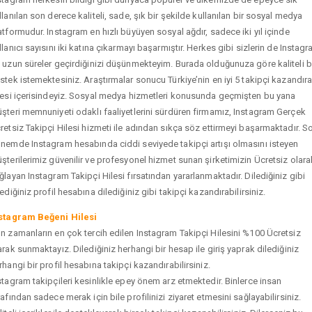
llanılan son derece kaliteli, sade, şık bir şekilde kullanılan bir sosyal medya
atformudur. Instagram en hızlı büyüyen sosyal ağdır, sadece iki yıl içinde
llanıcı sayısını iki katına çıkarmayı başarmıştır. Herkes gibi sizlerin de Instag
 uzun süreler geçirdiğinizi düşünmekteyim. Burada olduğunuza göre kaliteli b
stek istemektesiniz. Araştırmalar sonucu Türkiye’nin en iyi 5 takipçi kazandır
tesi içerisindeyiz. Sosyal medya hizmetleri konusunda geçmişten bu yana
şteri memnuniyeti odaklı faaliyetlerini sürdüren firmamız, Instagram Gerçek
retsiz Takipçi Hilesi hizmeti ile adından sıkça söz ettirmeyi başarmaktadır. S
nemde Instagram hesabında ciddi seviyede takipçi artışı olmasını isteyen
şterilerimiz güvenilir ve profesyonel hizmet sunan şirketimizin Ücretsiz olara
ğlayan Instagram Takipçi Hilesi fırsatından yararlanmaktadır. Dilediğiniz gibi
tediğiniz profil hesabına dilediğiniz gibi takipçi kazandırabilirsiniz.
stagram Beğeni Hilesi
n zamanların en çok tercih edilen Instagram Takipçi Hilesini %100 Ücretsiz
arak sunmaktayız. Dilediğiniz herhangi bir hesap ile giriş yaprak dilediğiniz
rhangi bir profil hesabına takipçi kazandırabilirsiniz.
stagram takipçileri kesinlikle epey önem arz etmektedir. Binlerce insan
rafından sadece merak için bile profilinizi ziyaret etmesini sağlayabilirsiniz.