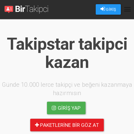
GİRİŞ
Tog
nav
Takipstar takipci
kazan
Günde 10.000 lerce takipçi ve beğeni kazanmaya
hazırmısın
GIRIŞ YAP
PAKETLERINE BIR GÖZ AT