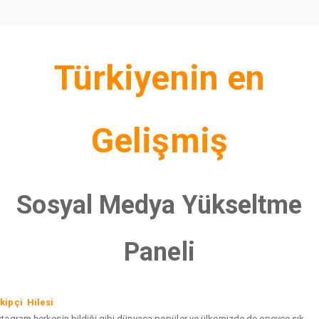
Türkiyenin en
Gelişmiş
Sosyal Medya Yükseltme
Paneli
kipçi Hilesi
stagram herkesin bildiği gibi dünyaca popüler ve ülkemizde de epeyce sık