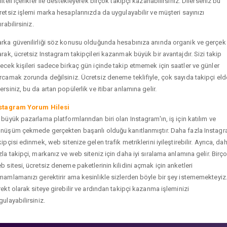
liteli içerikler ile destekleyerek birçok takipçi kazanabilirsiniz. Dilerseniz bu
retsiz işlemi marka hesaplarınızda da uygulayabilir ve müşteri sayınızı
ırabilirsiniz.
rka güvenilirliği söz konusu olduğunda hesabınıza anında organik ve gerçek
arak, ücretsiz Instagram takipçileri kazanmak büyük bir avantajdır. Sizi takip
ecek kişileri sadece birkaç gün içinde takip etmemek için saatler ve günler
rcamak zorunda değilsiniz. Ücretsiz deneme teklifiyle, çok sayıda takipçi eld
ersiniz, bu da artan popülerlik ve itibar anlamına gelir.
stagram Yorum Hilesi
 büyük pazarlama platformlarından biri olan Instagram'ın, iş için katılım ve
nüşüm çekmede gerçekten başarılı olduğu kanıtlanmıştır. Daha fazla Instag
kipçisi edinmek, web sitenize gelen trafik metriklerini iyileştirebilir. Ayrıca, da
zla takipçi, markanız ve web siteniz için daha iyi sıralama anlamına gelir. Birç
b sitesi, ücretsiz deneme paketlerinin kilidini açmak için anketleri
mamlamanızı gerektirir ama kesinlikle sizlerden böyle bir şey istememekteyiz
rekt olarak siteye girebilir ve ardından takipçi kazanma işleminizi
gulayabilirsiniz.