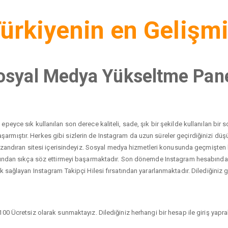
ürkiyenin en Gelişm
osyal Medya Yükseltme Pane
peyce sık kullanılan son derece kaliteli, sade, şık bir şekilde kullanılan bi
yı başarmıştır. Herkes gibi sizlerin de Instagram da uzun süreler geçirdiğinizi 
 kazandıran sitesi içerisindeyiz. Sosyal medya hizmetleri konusunda geçmişten
dından sıkça söz ettirmeyi başarmaktadır. Son dönemde Instagram hesabında ci
 sağlayan Instagram Takipçi Hilesi fırsatından yararlanmaktadır. Dilediğiniz gib
00 Ücretsiz olarak sunmaktayız. Dilediğiniz herhangi bir hesap ile giriş yaprak