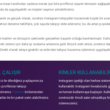
 insan tarafından sadece merak için bile profilinizi ziyaret etmesini sağlayabili
a da uygulayabilir ve müşteri sayınızı artırabilirsiniz.
ik ve gerçek olarak, ücretsiz Instagram takipçileri kazanmak büyük bir avanta
siz deneme teklifiyle, çok sayıda takipçi elde edersiniz, bu da artan popülerli
çin katılım ve dönüşüm çekmede gerçekten başarılı olduğu kanıtlanmıştır. Daha
ve web siteniz için daha iyi sıralama anlamına gelir. Birçok web sitesi, ücretsiz
Direkt olarak siteye girebilir ve ardından takipçi kazanma işleminizi uygulayabi
 ÇALIŞIR
KIMLER KULLANABILI
niz ile dilediğiniz paylaşımınıza
Instagram üyeliği olan herkes siste
 profilinize takipçi
kullanabilir. Instagram hesabınızla g
lirsiniz.
Paketler
bölümünden
ve hemen kullanmaya başlayın. Kull
tlar ile bir paket satın alabilirsiniz.
ücretsizdir. Kredi satın almadıkça hi
ödemezsiniz.