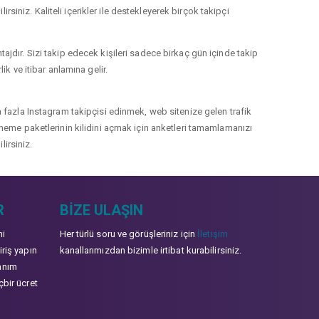
rsiniz. Kaliteli içerikler ile destekleyerek birçok takipçi
jdır. Sizi takip edecek kişileri sadece birkaç gün içinde takip
k ve itibar anlamına gelir.
 fazla Instagram takipçisi edinmek, web sitenize gelen trafik
 deneme paketlerinin kilidini açmak için anketleri tamamlamanızı
lirsiniz.
R
BIZE ULAŞIN
mi
Her türlü soru ve görüşleriniz için
İletişim
iriş yapın
kanallarımızdan bizimle irtibat kurabilirsiniz.
anım
çbir ücret