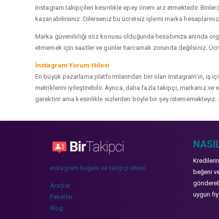
Instagram takipçileri kesinlikle epey önem arz etmektedir. Binlerce
kazanabilirsiniz. Dilerseniz bu ücretsiz işlemi marka hesaplarınızd
Marka güvenilirliği söz konusu olduğunda hesabınıza anında organ
etmemek için saatler ve günler harcamak zorunda değilsiniz. Ücret
İnstagram Yorum Hilesi
En büyük pazarlama platformlarından biri olan Instagram'ın, iş i
metriklerini iyileştirebilir. Ayrıca, daha fazla takipçi, markanız 
gerektirir ama kesinlikle sizlerden böyle bir şey istememekteyiz. 
NASIL
Kredileri
instagram beğeni ve takipçi sitesi
beğeni ve
gönderebi
Araçlar
uygun fiya
Paketler
Blog