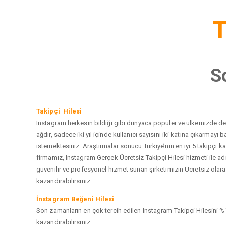
T
S
Takipçi Hilesi
Instagram herkesin bildiği gibi dünyaca popüler ve ülkemizde de e
ağdır, sadece iki yıl içinde kullanıcı sayısını iki katına çıkarma
istemektesiniz. Araştırmalar sonucu Türkiye’nin en iyi 5 takipçi
firmamız, Instagram Gerçek Ücretsiz Takipçi Hilesi hizmeti ile a
güvenilir ve profesyonel hizmet sunan şirketimizin Ücretsiz olarak
kazandırabilirsiniz.
İnstagram Beğeni Hilesi
Son zamanların en çok tercih edilen Instagram Takipçi Hilesini %1
kazandırabilirsiniz.