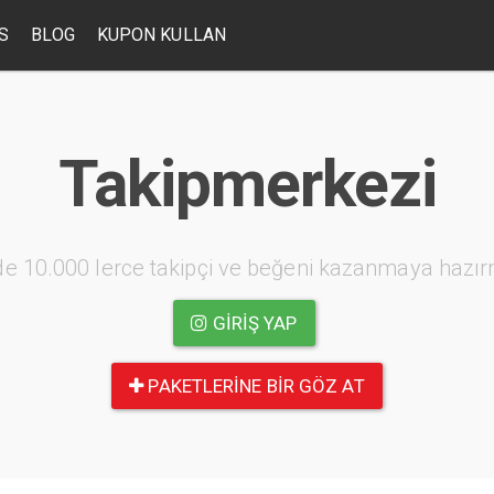
S
BLOG
KUPON KULLAN
Takipmerkezi
e 10.000 lerce takipçi ve beğeni kazanmaya hazır
GIRIŞ YAP
PAKETLERINE BIR GÖZ AT