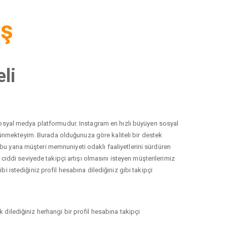
iş
li
r sosyal medya platformudur. Instagram en hızlı büyüyen sosyal
düşünmekteyim. Burada olduğunuza göre kaliteli bir destek
 bu yana müşteri memnuniyeti odaklı faaliyetlerini sürdüren
ddi seviyede takipçi artışı olmasını isteyen müşterilerimiz
i istediğiniz profil hesabına dilediğiniz gibi takipçi
 dilediğiniz herhangi bir profil hesabına takipçi