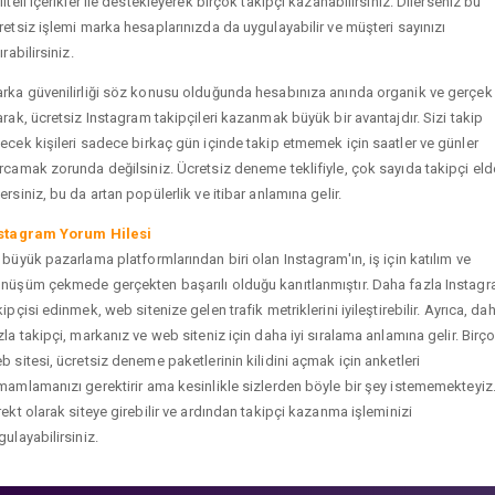
liteli içerikler ile destekleyerek birçok takipçi kazanabilirsiniz. Dilerseniz bu
retsiz işlemi marka hesaplarınızda da uygulayabilir ve müşteri sayınızı
ırabilirsiniz.
rka güvenilirliği söz konusu olduğunda hesabınıza anında organik ve gerçek
arak, ücretsiz Instagram takipçileri kazanmak büyük bir avantajdır. Sizi takip
ecek kişileri sadece birkaç gün içinde takip etmemek için saatler ve günler
rcamak zorunda değilsiniz. Ücretsiz deneme teklifiyle, çok sayıda takipçi eld
ersiniz, bu da artan popülerlik ve itibar anlamına gelir.
stagram Yorum Hilesi
 büyük pazarlama platformlarından biri olan Instagram'ın, iş için katılım ve
nüşüm çekmede gerçekten başarılı olduğu kanıtlanmıştır. Daha fazla Instag
kipçisi edinmek, web sitenize gelen trafik metriklerini iyileştirebilir. Ayrıca, da
zla takipçi, markanız ve web siteniz için daha iyi sıralama anlamına gelir. Birç
b sitesi, ücretsiz deneme paketlerinin kilidini açmak için anketleri
mamlamanızı gerektirir ama kesinlikle sizlerden böyle bir şey istememekteyiz
rekt olarak siteye girebilir ve ardından takipçi kazanma işleminizi
gulayabilirsiniz.