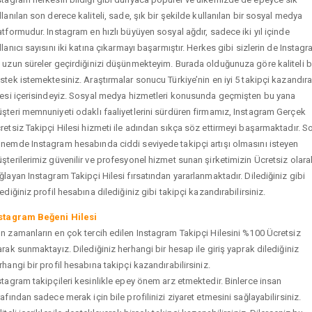
llanılan son derece kaliteli, sade, şık bir şekilde kullanılan bir sosyal medya
atformudur. Instagram en hızlı büyüyen sosyal ağdır, sadece iki yıl içinde
llanıcı sayısını iki katına çıkarmayı başarmıştır. Herkes gibi sizlerin de Instag
 uzun süreler geçirdiğinizi düşünmekteyim. Burada olduğunuza göre kaliteli b
stek istemektesiniz. Araştırmalar sonucu Türkiye’nin en iyi 5 takipçi kazandır
tesi içerisindeyiz. Sosyal medya hizmetleri konusunda geçmişten bu yana
şteri memnuniyeti odaklı faaliyetlerini sürdüren firmamız, Instagram Gerçek
retsiz Takipçi Hilesi hizmeti ile adından sıkça söz ettirmeyi başarmaktadır. S
nemde Instagram hesabında ciddi seviyede takipçi artışı olmasını isteyen
şterilerimiz güvenilir ve profesyonel hizmet sunan şirketimizin Ücretsiz olara
ğlayan Instagram Takipçi Hilesi fırsatından yararlanmaktadır. Dilediğiniz gibi
tediğiniz profil hesabına dilediğiniz gibi takipçi kazandırabilirsiniz.
stagram Beğeni Hilesi
n zamanların en çok tercih edilen Instagram Takipçi Hilesini %100 Ücretsiz
arak sunmaktayız. Dilediğiniz herhangi bir hesap ile giriş yaprak dilediğiniz
rhangi bir profil hesabına takipçi kazandırabilirsiniz.
stagram takipçileri kesinlikle epey önem arz etmektedir. Binlerce insan
rafından sadece merak için bile profilinizi ziyaret etmesini sağlayabilirsiniz.