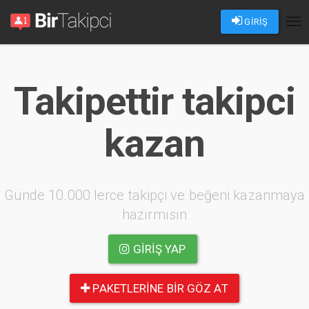
GİRİŞ
Tog
nav
Takipettir takipci
kazan
Günde 10.000 lerce takipçi ve beğeni kazanmaya
hazırmısın
GIRIŞ YAP
PAKETLERINE BIR GÖZ AT