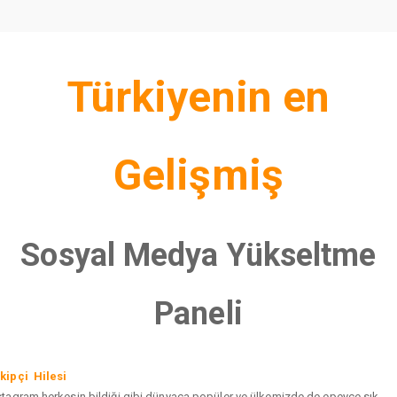
Türkiyenin en
Gelişmiş
Sosyal Medya Yükseltme
Paneli
kipçi Hilesi
stagram herkesin bildiği gibi dünyaca popüler ve ülkemizde de epeyce sık