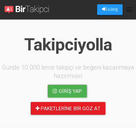
GİRİŞ
Tog
nav
Takipciyolla
Günde 10.000 lerce takipçi ve beğeni kazanmaya
hazırmısın
GIRIŞ YAP
PAKETLERINE BIR GÖZ AT