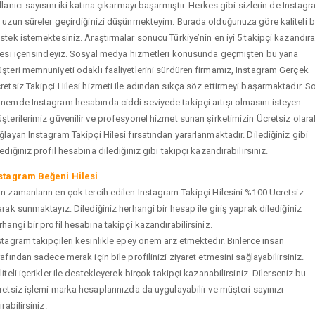
llanıcı sayısını iki katına çıkarmayı başarmıştır. Herkes gibi sizlerin de Instag
 uzun süreler geçirdiğinizi düşünmekteyim. Burada olduğunuza göre kaliteli b
stek istemektesiniz. Araştırmalar sonucu Türkiye’nin en iyi 5 takipçi kazandır
tesi içerisindeyiz. Sosyal medya hizmetleri konusunda geçmişten bu yana
şteri memnuniyeti odaklı faaliyetlerini sürdüren firmamız, Instagram Gerçek
retsiz Takipçi Hilesi hizmeti ile adından sıkça söz ettirmeyi başarmaktadır. S
nemde Instagram hesabında ciddi seviyede takipçi artışı olmasını isteyen
şterilerimiz güvenilir ve profesyonel hizmet sunan şirketimizin Ücretsiz olara
ğlayan Instagram Takipçi Hilesi fırsatından yararlanmaktadır. Dilediğiniz gibi
tediğiniz profil hesabına dilediğiniz gibi takipçi kazandırabilirsiniz.
stagram Beğeni Hilesi
n zamanların en çok tercih edilen Instagram Takipçi Hilesini %100 Ücretsiz
arak sunmaktayız. Dilediğiniz herhangi bir hesap ile giriş yaprak dilediğiniz
rhangi bir profil hesabına takipçi kazandırabilirsiniz.
stagram takipçileri kesinlikle epey önem arz etmektedir. Binlerce insan
rafından sadece merak için bile profilinizi ziyaret etmesini sağlayabilirsiniz.
liteli içerikler ile destekleyerek birçok takipçi kazanabilirsiniz. Dilerseniz bu
retsiz işlemi marka hesaplarınızda da uygulayabilir ve müşteri sayınızı
ırabilirsiniz.