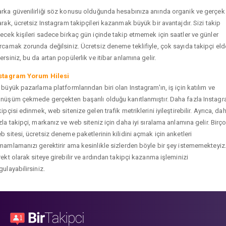
rka güvenilirliği söz konusu olduğunda hesabınıza anında organik ve gerçek
arak, ücretsiz Instagram takipçileri kazanmak büyük bir avantajdır. Sizi takip
ecek kişileri sadece birkaç gün içinde takip etmemek için saatler ve günler
rcamak zorunda değilsiniz. Ücretsiz deneme teklifiyle, çok sayıda takipçi eld
ersiniz, bu da artan popülerlik ve itibar anlamına gelir.
stagram Yorum Hilesi
 büyük pazarlama platformlarından biri olan Instagram'ın, iş için katılım ve
nüşüm çekmede gerçekten başarılı olduğu kanıtlanmıştır. Daha fazla Instag
kipçisi edinmek, web sitenize gelen trafik metriklerini iyileştirebilir. Ayrıca, da
zla takipçi, markanız ve web siteniz için daha iyi sıralama anlamına gelir. Birç
b sitesi, ücretsiz deneme paketlerinin kilidini açmak için anketleri
mamlamanızı gerektirir ama kesinlikle sizlerden böyle bir şey istememekteyiz
rekt olarak siteye girebilir ve ardından takipçi kazanma işleminizi
gulayabilirsiniz.