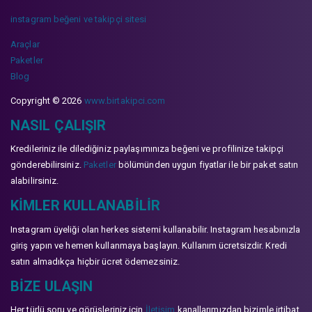
instagram beğeni ve takipçi sitesi
Araçlar
Paketler
Blog
Copyright © 2026
www.birtakipci.com
NASIL ÇALIŞIR
Kredileriniz ile dilediğiniz paylaşımınıza beğeni ve profilinize takipçi
gönderebilirsiniz.
Paketler
bölümünden uygun fiyatlar ile bir paket satın
alabilirsiniz.
KIMLER KULLANABILIR
Instagram üyeliği olan herkes sistemi kullanabilir. Instagram hesabınızla
giriş yapın ve hemen kullanmaya başlayın. Kullanım ücretsizdir. Kredi
satın almadıkça hiçbir ücret ödemezsiniz.
BIZE ULAŞIN
Her türlü soru ve görüşleriniz için
İletişim
kanallarımızdan bizimle irtibat