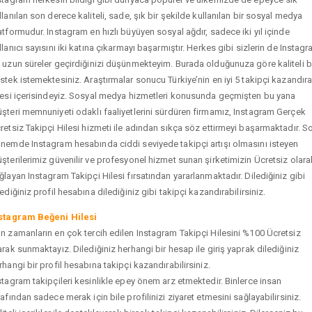
llanılan son derece kaliteli, sade, şık bir şekilde kullanılan bir sosyal medya
atformudur. Instagram en hızlı büyüyen sosyal ağdır, sadece iki yıl içinde
llanıcı sayısını iki katına çıkarmayı başarmıştır. Herkes gibi sizlerin de Instag
 uzun süreler geçirdiğinizi düşünmekteyim. Burada olduğunuza göre kaliteli b
stek istemektesiniz. Araştırmalar sonucu Türkiye’nin en iyi 5 takipçi kazandır
tesi içerisindeyiz. Sosyal medya hizmetleri konusunda geçmişten bu yana
şteri memnuniyeti odaklı faaliyetlerini sürdüren firmamız, Instagram Gerçek
retsiz Takipçi Hilesi hizmeti ile adından sıkça söz ettirmeyi başarmaktadır. S
nemde Instagram hesabında ciddi seviyede takipçi artışı olmasını isteyen
şterilerimiz güvenilir ve profesyonel hizmet sunan şirketimizin Ücretsiz olara
ğlayan Instagram Takipçi Hilesi fırsatından yararlanmaktadır. Dilediğiniz gibi
tediğiniz profil hesabına dilediğiniz gibi takipçi kazandırabilirsiniz.
stagram Beğeni Hilesi
n zamanların en çok tercih edilen Instagram Takipçi Hilesini %100 Ücretsiz
arak sunmaktayız. Dilediğiniz herhangi bir hesap ile giriş yaprak dilediğiniz
rhangi bir profil hesabına takipçi kazandırabilirsiniz.
stagram takipçileri kesinlikle epey önem arz etmektedir. Binlerce insan
rafından sadece merak için bile profilinizi ziyaret etmesini sağlayabilirsiniz.