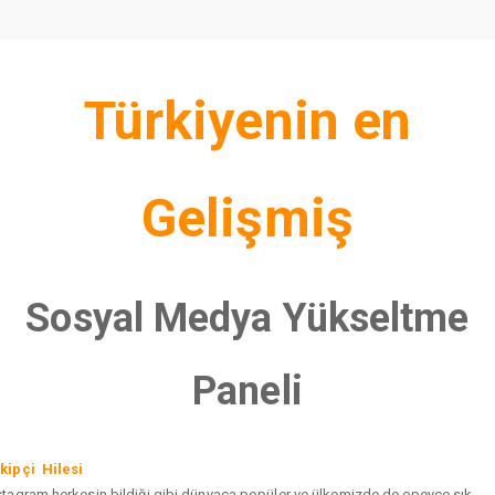
Türkiyenin en
Gelişmiş
Sosyal Medya Yükseltme
Paneli
kipçi Hilesi
stagram herkesin bildiği gibi dünyaca popüler ve ülkemizde de epeyce sık