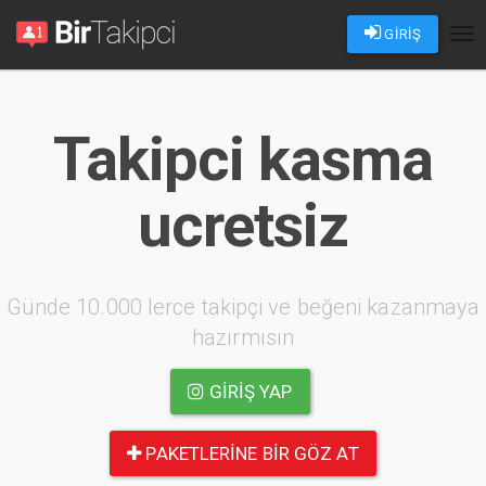
GİRİŞ
Tog
nav
Takipci kasma
ucretsiz
Günde 10.000 lerce takipçi ve beğeni kazanmaya
hazırmısın
GIRIŞ YAP
PAKETLERINE BIR GÖZ AT