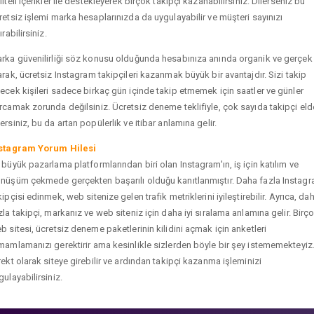
liteli içerikler ile destekleyerek birçok takipçi kazanabilirsiniz. Dilerseniz bu
retsiz işlemi marka hesaplarınızda da uygulayabilir ve müşteri sayınızı
ırabilirsiniz.
rka güvenilirliği söz konusu olduğunda hesabınıza anında organik ve gerçek
arak, ücretsiz Instagram takipçileri kazanmak büyük bir avantajdır. Sizi takip
ecek kişileri sadece birkaç gün içinde takip etmemek için saatler ve günler
rcamak zorunda değilsiniz. Ücretsiz deneme teklifiyle, çok sayıda takipçi eld
ersiniz, bu da artan popülerlik ve itibar anlamına gelir.
stagram Yorum Hilesi
 büyük pazarlama platformlarından biri olan Instagram'ın, iş için katılım ve
nüşüm çekmede gerçekten başarılı olduğu kanıtlanmıştır. Daha fazla Instag
kipçisi edinmek, web sitenize gelen trafik metriklerini iyileştirebilir. Ayrıca, da
zla takipçi, markanız ve web siteniz için daha iyi sıralama anlamına gelir. Birç
b sitesi, ücretsiz deneme paketlerinin kilidini açmak için anketleri
mamlamanızı gerektirir ama kesinlikle sizlerden böyle bir şey istememekteyiz
rekt olarak siteye girebilir ve ardından takipçi kazanma işleminizi
gulayabilirsiniz.