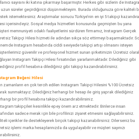
llanıcı sayısını iki katına çıkarmayı başarmıştır. Herkes gibi sizlerin de Instag
 uzun süreler geçirdiğinizi düşünmekteyim. Burada olduğunuza göre kaliteli b
stek istemektesiniz. Araştırmalar sonucu Türkiye’nin en iyi 5 takipçi kazandır
tesi içerisindeyiz. Sosyal medya hizmetleri konusunda geçmişten bu yana
şteri memnuniyeti odaklı faaliyetlerini sürdüren firmamız, Instagram Gerçek
retsiz Takipçi Hilesi hizmeti ile adından sıkça söz ettirmeyi başarmaktadır. S
nemde Instagram hesabında ciddi seviyede takipçi artışı olmasını isteyen
şterilerimiz güvenilir ve profesyonel hizmet sunan şirketimizin Ücretsiz olara
ğlayan Instagram Takipçi Hilesi fırsatından yararlanmaktadır. Dilediğiniz gibi
tediğiniz profil hesabına dilediğiniz gibi takipçi kazandırabilirsiniz.
stagram Beğeni Hilesi
n zamanların en çok tercih edilen Instagram Takipçi Hilesini %100 Ücretsiz
arak sunmaktayız. Dilediğiniz herhangi bir hesap ile giriş yaprak dilediğiniz
rhangi bir profil hesabına takipçi kazandırabilirsiniz.
stagram takipçileri kesinlikle epey önem arz etmektedir. Binlerce insan
rafından sadece merak için bile profilinizi ziyaret etmesini sağlayabilirsiniz.
liteli içerikler ile destekleyerek birçok takipçi kazanabilirsiniz. Dilerseniz bu
retsiz işlemi marka hesaplarınızda da uygulayabilir ve müşteri sayınızı
ırabilirsiniz.