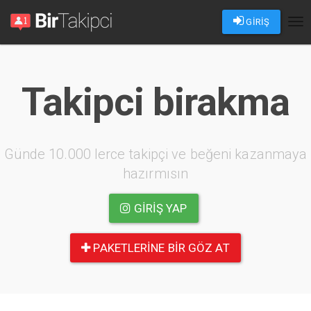
GİRİŞ
Tog
nav
Takipci birakma
Günde 10.000 lerce takipçi ve beğeni kazanmaya
hazırmısın
GIRIŞ YAP
PAKETLERINE BIR GÖZ AT