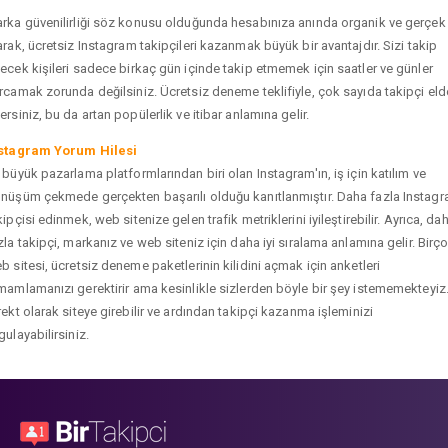
rka güvenilirliği söz konusu olduğunda hesabınıza anında organik ve gerçek
arak, ücretsiz Instagram takipçileri kazanmak büyük bir avantajdır. Sizi takip
ecek kişileri sadece birkaç gün içinde takip etmemek için saatler ve günler
rcamak zorunda değilsiniz. Ücretsiz deneme teklifiyle, çok sayıda takipçi eld
ersiniz, bu da artan popülerlik ve itibar anlamına gelir.
stagram Yorum Hilesi
 büyük pazarlama platformlarından biri olan Instagram'ın, iş için katılım ve
nüşüm çekmede gerçekten başarılı olduğu kanıtlanmıştır. Daha fazla Instag
kipçisi edinmek, web sitenize gelen trafik metriklerini iyileştirebilir. Ayrıca, da
zla takipçi, markanız ve web siteniz için daha iyi sıralama anlamına gelir. Birç
b sitesi, ücretsiz deneme paketlerinin kilidini açmak için anketleri
mamlamanızı gerektirir ama kesinlikle sizlerden böyle bir şey istememekteyiz
rekt olarak siteye girebilir ve ardından takipçi kazanma işleminizi
gulayabilirsiniz.