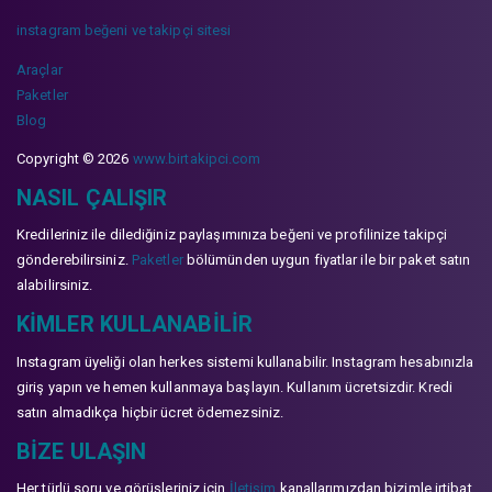
instagram beğeni ve takipçi sitesi
Araçlar
Paketler
Blog
Copyright © 2026
www.birtakipci.com
NASIL ÇALIŞIR
Kredileriniz ile dilediğiniz paylaşımınıza beğeni ve profilinize takipçi
gönderebilirsiniz.
Paketler
bölümünden uygun fiyatlar ile bir paket satın
alabilirsiniz.
KIMLER KULLANABILIR
Instagram üyeliği olan herkes sistemi kullanabilir. Instagram hesabınızla
giriş yapın ve hemen kullanmaya başlayın. Kullanım ücretsizdir. Kredi
satın almadıkça hiçbir ücret ödemezsiniz.
BIZE ULAŞIN
Her türlü soru ve görüşleriniz için
İletişim
kanallarımızdan bizimle irtibat