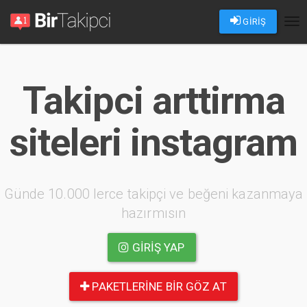
GİRİŞ
Tog
nav
Takipci arttirma
siteleri instagram
Günde 10.000 lerce takipçi ve beğeni kazanmaya
hazırmısın
GIRIŞ YAP
PAKETLERINE BIR GÖZ AT