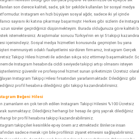
llanılan son derece kaliteli, sade, şık bir şekilde kullanılan bir sosyal medya
atformudur. Instagram en hızlı büyüyen sosyal ağdır, sadece iki yıl içinde
llanıcı sayısını iki katına çıkarmayı başarmıştır. Herkes gibi sizlerin de Instag
 uzun süreler geçirdiğinizi düşünmekteyim. Burada olduğunuza göre kaliteli b
stek istemektesiniz. Araştırmalar sonucu Türkiye’nin en iyi 5 takipçi kazandır
tesi içerisindeyiz. Sosyal medya hizmetleri konusunda geçmişten bu yana
şteri memnuniyeti odaklı faaliyetlerini sürdüren firmamız, Instagram Gerçek
retsiz Takipçi Hilesi hizmeti ile adından sıkça söz ettirmeyi başarmaktadır. S
nemde Instagram hesabında ciddi seviyede takipçi artışı olmasını isteyen
şterilerimiz güvenilir ve profesyonel hizmet sunan şirketimizin Ücretsiz olara
ğlayan Instagram Takipçi Hilesi fırsatından yararlanmaktadır. Dilediğiniz gibi
tediğiniz profil hesabına dilediğiniz gibi takipçi kazandırabilirsiniz.
stagram Beğeni Hilesi
n zamanların en çok tercih edilen Instagram Takipçi Hilesini %100 Ücretsiz
arak sunmaktayız. Dilediğiniz herhangi bir hesap ile giriş yaprak dilediğiniz
rhangi bir profil hesabına takipçi kazandırabilirsiniz.
stagram takipçileri kesinlikle epey önem arz etmektedir. Binlerce insan
rafından sadece merak için bile profilinizi ziyaret etmesini sağlayabilirsiniz.