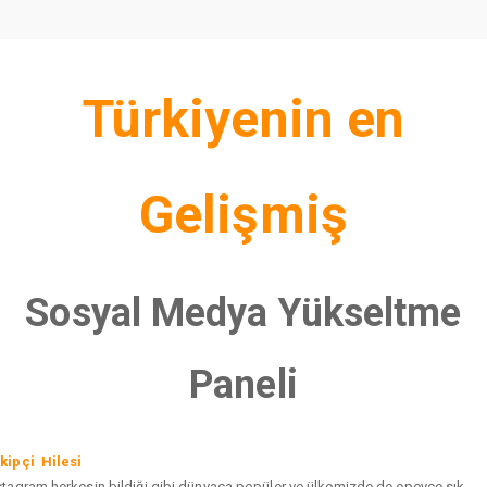
Türkiyenin en
Gelişmiş
Sosyal Medya Yükseltme
Paneli
kipçi Hilesi
stagram herkesin bildiği gibi dünyaca popüler ve ülkemizde de epeyce sık