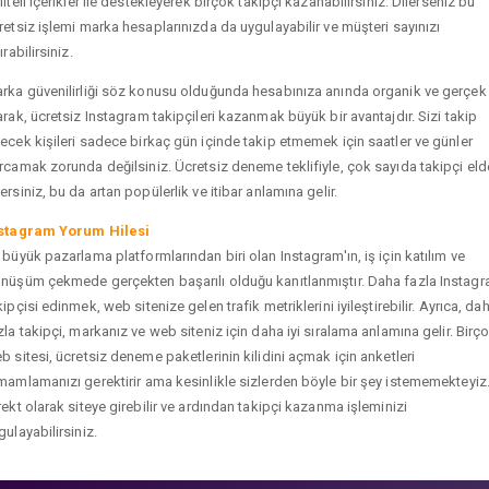
liteli içerikler ile destekleyerek birçok takipçi kazanabilirsiniz. Dilerseniz bu
retsiz işlemi marka hesaplarınızda da uygulayabilir ve müşteri sayınızı
ırabilirsiniz.
rka güvenilirliği söz konusu olduğunda hesabınıza anında organik ve gerçek
arak, ücretsiz Instagram takipçileri kazanmak büyük bir avantajdır. Sizi takip
ecek kişileri sadece birkaç gün içinde takip etmemek için saatler ve günler
rcamak zorunda değilsiniz. Ücretsiz deneme teklifiyle, çok sayıda takipçi eld
ersiniz, bu da artan popülerlik ve itibar anlamına gelir.
stagram Yorum Hilesi
 büyük pazarlama platformlarından biri olan Instagram'ın, iş için katılım ve
nüşüm çekmede gerçekten başarılı olduğu kanıtlanmıştır. Daha fazla Instag
kipçisi edinmek, web sitenize gelen trafik metriklerini iyileştirebilir. Ayrıca, da
zla takipçi, markanız ve web siteniz için daha iyi sıralama anlamına gelir. Birç
b sitesi, ücretsiz deneme paketlerinin kilidini açmak için anketleri
mamlamanızı gerektirir ama kesinlikle sizlerden böyle bir şey istememekteyiz
rekt olarak siteye girebilir ve ardından takipçi kazanma işleminizi
gulayabilirsiniz.