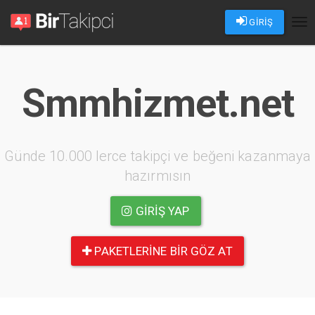
GİRİŞ
Tog
nav
Smmhizmet.net
Günde 10.000 lerce takipçi ve beğeni kazanmaya
hazırmısın
GIRIŞ YAP
PAKETLERINE BIR GÖZ AT