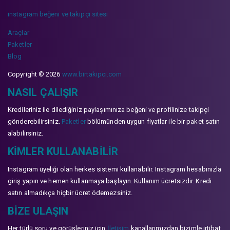
instagram beğeni ve takipçi sitesi
Araçlar
Paketler
Blog
Copyright © 2026
www.birtakipci.com
NASIL ÇALIŞIR
Kredileriniz ile dilediğiniz paylaşımınıza beğeni ve profilinize takipçi
gönderebilirsiniz.
Paketler
bölümünden uygun fiyatlar ile bir paket satın
alabilirsiniz.
KIMLER KULLANABILIR
Instagram üyeliği olan herkes sistemi kullanabilir. Instagram hesabınızla
giriş yapın ve hemen kullanmaya başlayın. Kullanım ücretsizdir. Kredi
satın almadıkça hiçbir ücret ödemezsiniz.
BIZE ULAŞIN
Her türlü soru ve görüşleriniz için
İletişim
kanallarımızdan bizimle irtibat