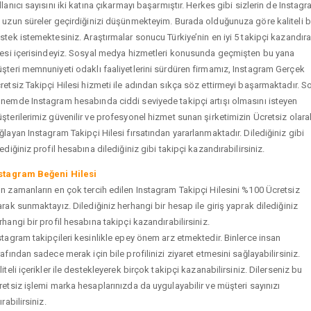
llanıcı sayısını iki katına çıkarmayı başarmıştır. Herkes gibi sizlerin de Instag
 uzun süreler geçirdiğinizi düşünmekteyim. Burada olduğunuza göre kaliteli b
stek istemektesiniz. Araştırmalar sonucu Türkiye’nin en iyi 5 takipçi kazandır
tesi içerisindeyiz. Sosyal medya hizmetleri konusunda geçmişten bu yana
şteri memnuniyeti odaklı faaliyetlerini sürdüren firmamız, Instagram Gerçek
retsiz Takipçi Hilesi hizmeti ile adından sıkça söz ettirmeyi başarmaktadır. S
nemde Instagram hesabında ciddi seviyede takipçi artışı olmasını isteyen
şterilerimiz güvenilir ve profesyonel hizmet sunan şirketimizin Ücretsiz olara
ğlayan Instagram Takipçi Hilesi fırsatından yararlanmaktadır. Dilediğiniz gibi
tediğiniz profil hesabına dilediğiniz gibi takipçi kazandırabilirsiniz.
stagram Beğeni Hilesi
n zamanların en çok tercih edilen Instagram Takipçi Hilesini %100 Ücretsiz
arak sunmaktayız. Dilediğiniz herhangi bir hesap ile giriş yaprak dilediğiniz
rhangi bir profil hesabına takipçi kazandırabilirsiniz.
stagram takipçileri kesinlikle epey önem arz etmektedir. Binlerce insan
rafından sadece merak için bile profilinizi ziyaret etmesini sağlayabilirsiniz.
liteli içerikler ile destekleyerek birçok takipçi kazanabilirsiniz. Dilerseniz bu
retsiz işlemi marka hesaplarınızda da uygulayabilir ve müşteri sayınızı
ırabilirsiniz.