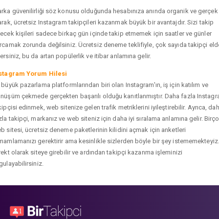
rka güvenilirliği söz konusu olduğunda hesabınıza anında organik ve gerçek
arak, ücretsiz Instagram takipçileri kazanmak büyük bir avantajdır. Sizi takip
ecek kişileri sadece birkaç gün içinde takip etmemek için saatler ve günler
rcamak zorunda değilsiniz. Ücretsiz deneme teklifiyle, çok sayıda takipçi eld
ersiniz, bu da artan popülerlik ve itibar anlamına gelir.
stagram Yorum Hilesi
 büyük pazarlama platformlarından biri olan Instagram'ın, iş için katılım ve
nüşüm çekmede gerçekten başarılı olduğu kanıtlanmıştır. Daha fazla Instag
kipçisi edinmek, web sitenize gelen trafik metriklerini iyileştirebilir. Ayrıca, da
zla takipçi, markanız ve web siteniz için daha iyi sıralama anlamına gelir. Birç
b sitesi, ücretsiz deneme paketlerinin kilidini açmak için anketleri
mamlamanızı gerektirir ama kesinlikle sizlerden böyle bir şey istememekteyiz
rekt olarak siteye girebilir ve ardından takipçi kazanma işleminizi
gulayabilirsiniz.