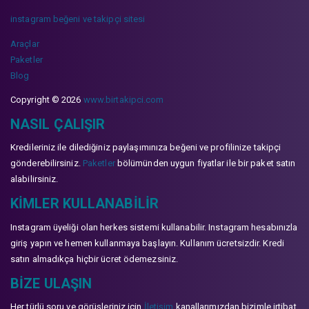
instagram beğeni ve takipçi sitesi
Araçlar
Paketler
Blog
Copyright © 2026
www.birtakipci.com
NASIL ÇALIŞIR
Kredileriniz ile dilediğiniz paylaşımınıza beğeni ve profilinize takipçi
gönderebilirsiniz.
Paketler
bölümünden uygun fiyatlar ile bir paket satın
alabilirsiniz.
KIMLER KULLANABILIR
Instagram üyeliği olan herkes sistemi kullanabilir. Instagram hesabınızla
giriş yapın ve hemen kullanmaya başlayın. Kullanım ücretsizdir. Kredi
satın almadıkça hiçbir ücret ödemezsiniz.
BIZE ULAŞIN
Her türlü soru ve görüşleriniz için
İletişim
kanallarımızdan bizimle irtibat