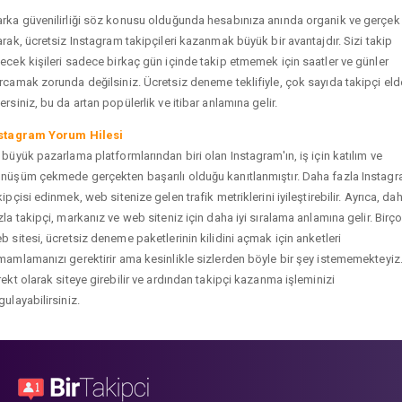
rka güvenilirliği söz konusu olduğunda hesabınıza anında organik ve gerçek
arak, ücretsiz Instagram takipçileri kazanmak büyük bir avantajdır. Sizi takip
ecek kişileri sadece birkaç gün içinde takip etmemek için saatler ve günler
rcamak zorunda değilsiniz. Ücretsiz deneme teklifiyle, çok sayıda takipçi eld
ersiniz, bu da artan popülerlik ve itibar anlamına gelir.
stagram Yorum Hilesi
 büyük pazarlama platformlarından biri olan Instagram'ın, iş için katılım ve
nüşüm çekmede gerçekten başarılı olduğu kanıtlanmıştır. Daha fazla Instag
kipçisi edinmek, web sitenize gelen trafik metriklerini iyileştirebilir. Ayrıca, da
zla takipçi, markanız ve web siteniz için daha iyi sıralama anlamına gelir. Birç
b sitesi, ücretsiz deneme paketlerinin kilidini açmak için anketleri
mamlamanızı gerektirir ama kesinlikle sizlerden böyle bir şey istememekteyiz
rekt olarak siteye girebilir ve ardından takipçi kazanma işleminizi
gulayabilirsiniz.