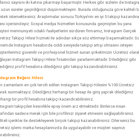
llanıcı sayısını iki katına çıkarmayı başarmıştır. Herkes gibi sizlerin de Instag
 uzun süreler geçirdiğinizi düşünmekteyim. Burada olduğunuza göre kaliteli b
stek istemektesiniz. Araştırmalar sonucu Türkiye’nin en iyi 5 takipçi kazandır
tesi içerisindeyiz. Sosyal medya hizmetleri konusunda geçmişten bu yana
şteri memnuniyeti odaklı faaliyetlerini sürdüren firmamız, Instagram Gerçek
retsiz Takipçi Hilesi hizmeti ile adından sıkça söz ettirmeyi başarmaktadır. S
nemde Instagram hesabında ciddi seviyede takipçi artışı olmasını isteyen
şterilerimiz güvenilir ve profesyonel hizmet sunan şirketimizin Ücretsiz olara
ğlayan Instagram Takipçi Hilesi fırsatından yararlanmaktadır. Dilediğiniz gibi
tediğiniz profil hesabına dilediğiniz gibi takipçi kazandırabilirsiniz.
stagram Beğeni Hilesi
n zamanların en çok tercih edilen Instagram Takipçi Hilesini %100 Ücretsiz
arak sunmaktayız. Dilediğiniz herhangi bir hesap ile giriş yaprak dilediğiniz
rhangi bir profil hesabına takipçi kazandırabilirsiniz.
stagram takipçileri kesinlikle epey önem arz etmektedir. Binlerce insan
rafından sadece merak için bile profilinizi ziyaret etmesini sağlayabilirsiniz.
liteli içerikler ile destekleyerek birçok takipçi kazanabilirsiniz. Dilerseniz bu
retsiz işlemi marka hesaplarınızda da uygulayabilir ve müşteri sayınızı
ırabilirsiniz.