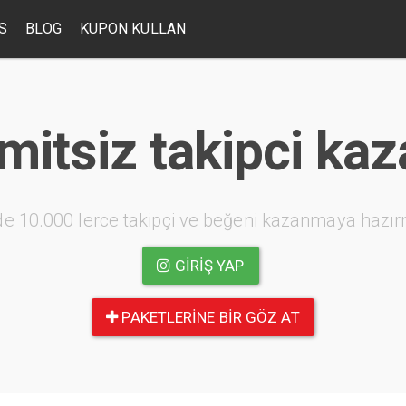
S
BLOG
KUPON KULLAN
mitsiz takipci ka
e 10.000 lerce takipçi ve beğeni kazanmaya hazır
GIRIŞ YAP
PAKETLERINE BIR GÖZ AT