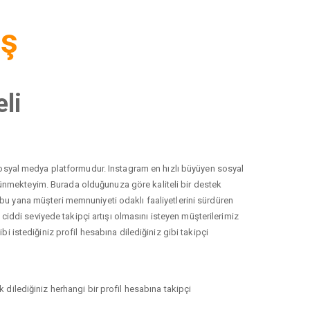
iş
li
r sosyal medya platformudur. Instagram en hızlı büyüyen sosyal
düşünmekteyim. Burada olduğunuza göre kaliteli bir destek
 bu yana müşteri memnuniyeti odaklı faaliyetlerini sürdüren
ddi seviyede takipçi artışı olmasını isteyen müşterilerimiz
i istediğiniz profil hesabına dilediğiniz gibi takipçi
 dilediğiniz herhangi bir profil hesabına takipçi