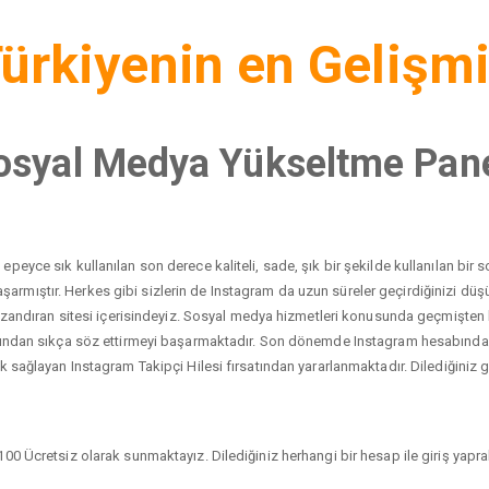
ürkiyenin en Gelişm
osyal Medya Yükseltme Pane
peyce sık kullanılan son derece kaliteli, sade, şık bir şekilde kullanılan bi
yı başarmıştır. Herkes gibi sizlerin de Instagram da uzun süreler geçirdiğinizi 
 kazandıran sitesi içerisindeyiz. Sosyal medya hizmetleri konusunda geçmişten
dından sıkça söz ettirmeyi başarmaktadır. Son dönemde Instagram hesabında ci
 sağlayan Instagram Takipçi Hilesi fırsatından yararlanmaktadır. Dilediğiniz gib
00 Ücretsiz olarak sunmaktayız. Dilediğiniz herhangi bir hesap ile giriş yaprak