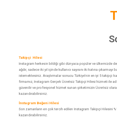
T
S
Takipçi Hilesi
Instagram herkesin bildiği gibi dünyaca popüler ve ülkemizde de e
ağdır, sadece iki yıl içinde kullanıcı sayısını iki katına çıkarma
istemektesiniz. Araştırmalar sonucu Türkiye’nin en iyi 5 takipçi
firmamız, Instagram Gerçek Ücretsiz Takipçi Hilesi hizmeti ile a
güvenilir ve profesyonel hizmet sunan şirketimizin Ücretsiz olarak
kazandırabilirsiniz.
İnstagram Beğeni Hilesi
Son zamanların en çok tercih edilen Instagram Takipçi Hilesini %1
kazandırabilirsiniz.