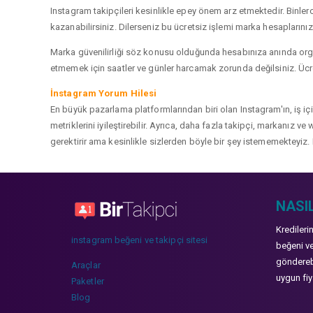
Instagram takipçileri kesinlikle epey önem arz etmektedir. Binlerce
kazanabilirsiniz. Dilerseniz bu ücretsiz işlemi marka hesaplarınızd
Marka güvenilirliği söz konusu olduğunda hesabınıza anında organ
etmemek için saatler ve günler harcamak zorunda değilsiniz. Ücret
İnstagram Yorum Hilesi
En büyük pazarlama platformlarından biri olan Instagram'ın, iş i
metriklerini iyileştirebilir. Ayrıca, daha fazla takipçi, markanız 
gerektirir ama kesinlikle sizlerden böyle bir şey istememekteyiz. 
NASIL
Kredileri
instagram beğeni ve takipçi sitesi
beğeni ve
gönderebi
Araçlar
uygun fiya
Paketler
Blog