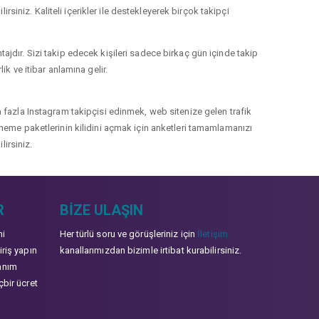
rsiniz. Kaliteli içerikler ile destekleyerek birçok takipçi
jdır. Sizi takip edecek kişileri sadece birkaç gün içinde takip
k ve itibar anlamına gelir.
 fazla Instagram takipçisi edinmek, web sitenize gelen trafik
 deneme paketlerinin kilidini açmak için anketleri tamamlamanızı
lirsiniz.
R
BIZE ULAŞIN
mi
Her türlü soru ve görüşleriniz için
İletişim
iriş yapın
kanallarımızdan bizimle irtibat kurabilirsiniz.
anım
çbir ücret