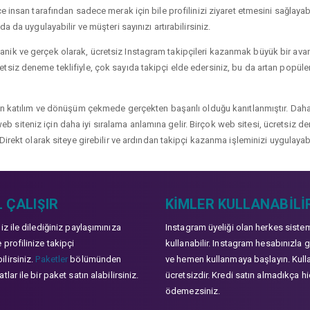
 insan tarafından sadece merak için bile profilinizi ziyaret etmesini sağlayabili
a da uygulayabilir ve müşteri sayınızı artırabilirsiniz.
ik ve gerçek olarak, ücretsiz Instagram takipçileri kazanmak büyük bir avanta
siz deneme teklifiyle, çok sayıda takipçi elde edersiniz, bu da artan popülerli
çin katılım ve dönüşüm çekmede gerçekten başarılı olduğu kanıtlanmıştır. Daha
ve web siteniz için daha iyi sıralama anlamına gelir. Birçok web sitesi, ücretsiz
Direkt olarak siteye girebilir ve ardından takipçi kazanma işleminizi uygulayabi
 ÇALIŞIR
KIMLER KULLANABILI
niz ile dilediğiniz paylaşımınıza
Instagram üyeliği olan herkes siste
 profilinize takipçi
kullanabilir. Instagram hesabınızla g
lirsiniz.
Paketler
bölümünden
ve hemen kullanmaya başlayın. Kull
tlar ile bir paket satın alabilirsiniz.
ücretsizdir. Kredi satın almadıkça hi
ödemezsiniz.