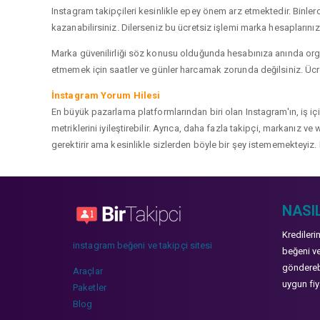
Instagram takipçileri kesinlikle epey önem arz etmektedir. Binlerce
kazanabilirsiniz. Dilerseniz bu ücretsiz işlemi marka hesaplarınızd
Marka güvenilirliği söz konusu olduğunda hesabınıza anında organ
etmemek için saatler ve günler harcamak zorunda değilsiniz. Ücret
İnstagram Yorum Hilesi
En büyük pazarlama platformlarından biri olan Instagram'ın, iş i
metriklerini iyileştirebilir. Ayrıca, daha fazla takipçi, markanız 
gerektirir ama kesinlikle sizlerden böyle bir şey istememekteyiz. 
NASIL
Kredileri
instagram beğeni ve takipçi sitesi
beğeni ve
gönderebi
Araçlar
uygun fiya
Paketler
Blog