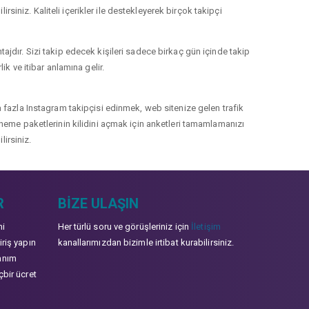
rsiniz. Kaliteli içerikler ile destekleyerek birçok takipçi
jdır. Sizi takip edecek kişileri sadece birkaç gün içinde takip
k ve itibar anlamına gelir.
 fazla Instagram takipçisi edinmek, web sitenize gelen trafik
 deneme paketlerinin kilidini açmak için anketleri tamamlamanızı
lirsiniz.
R
BIZE ULAŞIN
mi
Her türlü soru ve görüşleriniz için
İletişim
iriş yapın
kanallarımızdan bizimle irtibat kurabilirsiniz.
anım
çbir ücret