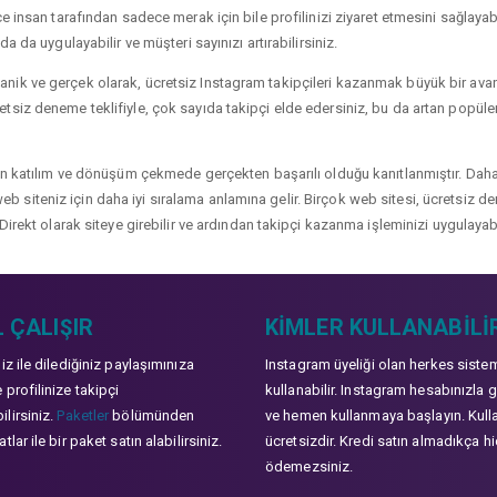
 insan tarafından sadece merak için bile profilinizi ziyaret etmesini sağlayabili
a da uygulayabilir ve müşteri sayınızı artırabilirsiniz.
ik ve gerçek olarak, ücretsiz Instagram takipçileri kazanmak büyük bir avanta
siz deneme teklifiyle, çok sayıda takipçi elde edersiniz, bu da artan popülerli
çin katılım ve dönüşüm çekmede gerçekten başarılı olduğu kanıtlanmıştır. Daha
ve web siteniz için daha iyi sıralama anlamına gelir. Birçok web sitesi, ücretsiz
Direkt olarak siteye girebilir ve ardından takipçi kazanma işleminizi uygulayabi
 ÇALIŞIR
KIMLER KULLANABILI
niz ile dilediğiniz paylaşımınıza
Instagram üyeliği olan herkes siste
 profilinize takipçi
kullanabilir. Instagram hesabınızla g
lirsiniz.
Paketler
bölümünden
ve hemen kullanmaya başlayın. Kull
tlar ile bir paket satın alabilirsiniz.
ücretsizdir. Kredi satın almadıkça hi
ödemezsiniz.