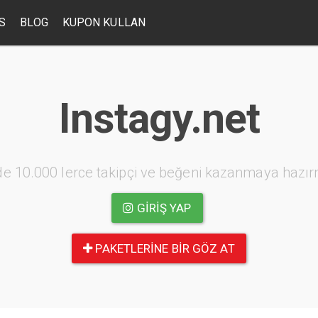
S
BLOG
KUPON KULLAN
Instagy.net
e 10.000 lerce takipçi ve beğeni kazanmaya hazır
GIRIŞ YAP
PAKETLERINE BIR GÖZ AT