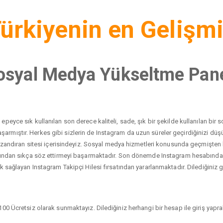
ürkiyenin en Gelişm
osyal Medya Yükseltme Pane
peyce sık kullanılan son derece kaliteli, sade, şık bir şekilde kullanılan bi
yı başarmıştır. Herkes gibi sizlerin de Instagram da uzun süreler geçirdiğinizi 
 kazandıran sitesi içerisindeyiz. Sosyal medya hizmetleri konusunda geçmişten
dından sıkça söz ettirmeyi başarmaktadır. Son dönemde Instagram hesabında ci
 sağlayan Instagram Takipçi Hilesi fırsatından yararlanmaktadır. Dilediğiniz gib
00 Ücretsiz olarak sunmaktayız. Dilediğiniz herhangi bir hesap ile giriş yaprak