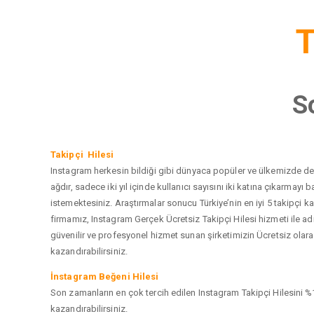
T
S
Takipçi Hilesi
Instagram herkesin bildiği gibi dünyaca popüler ve ülkemizde de e
ağdır, sadece iki yıl içinde kullanıcı sayısını iki katına çıkarma
istemektesiniz. Araştırmalar sonucu Türkiye’nin en iyi 5 takipçi
firmamız, Instagram Gerçek Ücretsiz Takipçi Hilesi hizmeti ile a
güvenilir ve profesyonel hizmet sunan şirketimizin Ücretsiz olarak
kazandırabilirsiniz.
İnstagram Beğeni Hilesi
Son zamanların en çok tercih edilen Instagram Takipçi Hilesini %1
kazandırabilirsiniz.