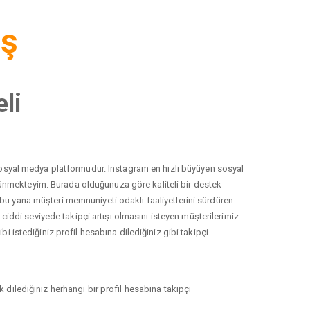
iş
li
r sosyal medya platformudur. Instagram en hızlı büyüyen sosyal
düşünmekteyim. Burada olduğunuza göre kaliteli bir destek
 bu yana müşteri memnuniyeti odaklı faaliyetlerini sürdüren
ddi seviyede takipçi artışı olmasını isteyen müşterilerimiz
i istediğiniz profil hesabına dilediğiniz gibi takipçi
 dilediğiniz herhangi bir profil hesabına takipçi