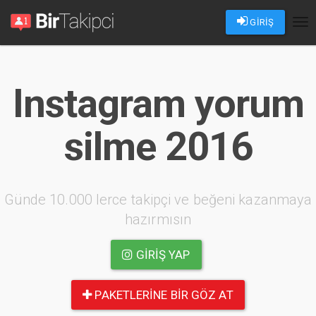
GİRİŞ
Tog
nav
Instagram yorum
silme 2016
Günde 10.000 lerce takipçi ve beğeni kazanmaya
hazırmısın
GIRIŞ YAP
PAKETLERINE BIR GÖZ AT