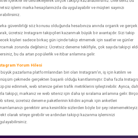
liteli içerikler ile destekleyerek birçok takipçi kazanabilirsiniz. Dilerseniz bu
retsiz işlemi marka hesaplarınızda da uygulayabilir ve müşteri sayınızı
ırabilirsiniz.
rka güvenilirliği söz konusu olduğunda hesabınıza anında organik ve gerçek
arak, ücretsiz Instagram takipçileri kazanmak büyük bir avantajdır. Sizi takip
ecek kişileri sadece birkaç gün içinde takip etmemek için saatler ve günler
rcamak zorunda değilsiniz. Ücretsiz deneme teklifiyle, çok sayıda takipçi eld
ersiniz, bu da artan popülerlik ve itibar anlamına gelir.
stagram Yorum Hilesi
 büyük pazarlama platformlarından biri olan Instagram'ın, iş için katılım ve
nüşüm çekmede gerçekten başarılı olduğu kanıtlanmıştır. Daha fazla Instag
kipçisi edinmek, web sitenize gelen trafik metriklerini iyileştirebilir. Ayrıca, da
zla takipçi, markanız ve web siteniz için daha iyi sıralama anlamına gelir. Birç
b sitesi, ücretsiz deneme paketlerinin kilidini açmak için anketleri
mamlamanızı gerektirir ama kesinlikle sizlerden böyle bir şey istememekteyiz
rekt olarak siteye girebilir ve ardından takipçi kazanma işleminizi
gulayabilirsiniz.