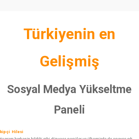
Türkiyenin en
Gelişmiş
Sosyal Medya Yükseltme
Paneli
kipçi Hilesi
stagram herkesin bildiği gibi dünyaca popüler ve ülkemizde de epeyce sık