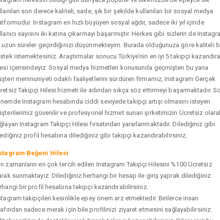
llanılan son derece kaliteli, sade, şık bir şekilde kullanılan bir sosyal medya
atformudur. Instagram en hızlı büyüyen sosyal ağdır, sadece iki yıl içinde
llanıcı sayısını iki katına çıkarmayı başarmıştır. Herkes gibi sizlerin de Instag
 uzun süreler geçirdiğinizi düşünmekteyim. Burada olduğunuza göre kaliteli b
stek istemektesiniz. Araştırmalar sonucu Türkiye’nin en iyi 5 takipçi kazandır
tesi içerisindeyiz. Sosyal medya hizmetleri konusunda geçmişten bu yana
şteri memnuniyeti odaklı faaliyetlerini sürdüren firmamız, Instagram Gerçek
retsiz Takipçi Hilesi hizmeti ile adından sıkça söz ettirmeyi başarmaktadır. S
nemde Instagram hesabında ciddi seviyede takipçi artışı olmasını isteyen
şterilerimiz güvenilir ve profesyonel hizmet sunan şirketimizin Ücretsiz olara
ğlayan Instagram Takipçi Hilesi fırsatından yararlanmaktadır. Dilediğiniz gibi
tediğiniz profil hesabına dilediğiniz gibi takipçi kazandırabilirsiniz.
stagram Beğeni Hilesi
n zamanların en çok tercih edilen Instagram Takipçi Hilesini %100 Ücretsiz
arak sunmaktayız. Dilediğiniz herhangi bir hesap ile giriş yaprak dilediğiniz
rhangi bir profil hesabına takipçi kazandırabilirsiniz.
stagram takipçileri kesinlikle epey önem arz etmektedir. Binlerce insan
rafından sadece merak için bile profilinizi ziyaret etmesini sağlayabilirsiniz.