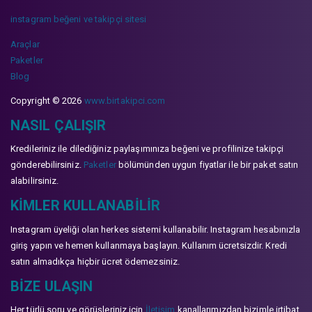
instagram beğeni ve takipçi sitesi
Araçlar
Paketler
Blog
Copyright © 2026
www.birtakipci.com
NASIL ÇALIŞIR
Kredileriniz ile dilediğiniz paylaşımınıza beğeni ve profilinize takipçi
gönderebilirsiniz.
Paketler
bölümünden uygun fiyatlar ile bir paket satın
alabilirsiniz.
KIMLER KULLANABILIR
Instagram üyeliği olan herkes sistemi kullanabilir. Instagram hesabınızla
giriş yapın ve hemen kullanmaya başlayın. Kullanım ücretsizdir. Kredi
satın almadıkça hiçbir ücret ödemezsiniz.
BIZE ULAŞIN
Her türlü soru ve görüşleriniz için
İletişim
kanallarımızdan bizimle irtibat