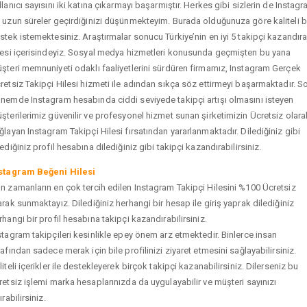
llanıcı sayısını iki katına çıkarmayı başarmıştır. Herkes gibi sizlerin de Instag
 uzun süreler geçirdiğinizi düşünmekteyim. Burada olduğunuza göre kaliteli b
stek istemektesiniz. Araştırmalar sonucu Türkiye’nin en iyi 5 takipçi kazandır
tesi içerisindeyiz. Sosyal medya hizmetleri konusunda geçmişten bu yana
şteri memnuniyeti odaklı faaliyetlerini sürdüren firmamız, Instagram Gerçek
retsiz Takipçi Hilesi hizmeti ile adından sıkça söz ettirmeyi başarmaktadır. S
nemde Instagram hesabında ciddi seviyede takipçi artışı olmasını isteyen
şterilerimiz güvenilir ve profesyonel hizmet sunan şirketimizin Ücretsiz olara
ğlayan Instagram Takipçi Hilesi fırsatından yararlanmaktadır. Dilediğiniz gibi
tediğiniz profil hesabına dilediğiniz gibi takipçi kazandırabilirsiniz.
stagram Beğeni Hilesi
n zamanların en çok tercih edilen Instagram Takipçi Hilesini %100 Ücretsiz
arak sunmaktayız. Dilediğiniz herhangi bir hesap ile giriş yaprak dilediğiniz
rhangi bir profil hesabına takipçi kazandırabilirsiniz.
stagram takipçileri kesinlikle epey önem arz etmektedir. Binlerce insan
rafından sadece merak için bile profilinizi ziyaret etmesini sağlayabilirsiniz.
liteli içerikler ile destekleyerek birçok takipçi kazanabilirsiniz. Dilerseniz bu
retsiz işlemi marka hesaplarınızda da uygulayabilir ve müşteri sayınızı
ırabilirsiniz.