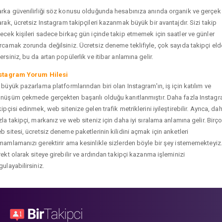
rka güvenilirliği söz konusu olduğunda hesabınıza anında organik ve gerçek
arak, ücretsiz Instagram takipçileri kazanmak büyük bir avantajdır. Sizi takip
ecek kişileri sadece birkaç gün içinde takip etmemek için saatler ve günler
rcamak zorunda değilsiniz. Ücretsiz deneme teklifiyle, çok sayıda takipçi eld
ersiniz, bu da artan popülerlik ve itibar anlamına gelir.
stagram Yorum Hilesi
 büyük pazarlama platformlarından biri olan Instagram'ın, iş için katılım ve
nüşüm çekmede gerçekten başarılı olduğu kanıtlanmıştır. Daha fazla Instag
kipçisi edinmek, web sitenize gelen trafik metriklerini iyileştirebilir. Ayrıca, da
zla takipçi, markanız ve web siteniz için daha iyi sıralama anlamına gelir. Birç
b sitesi, ücretsiz deneme paketlerinin kilidini açmak için anketleri
mamlamanızı gerektirir ama kesinlikle sizlerden böyle bir şey istememekteyiz
rekt olarak siteye girebilir ve ardından takipçi kazanma işleminizi
gulayabilirsiniz.