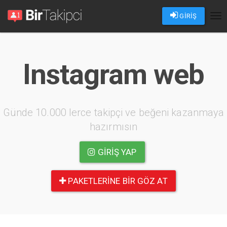
GİRİŞ
Tog
nav
Instagram web
Günde 10.000 lerce takipçi ve beğeni kazanmaya
hazırmısın
GIRIŞ YAP
PAKETLERINE BIR GÖZ AT