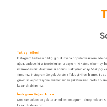
T
S
Takipçi Hilesi
Instagram herkesin bildiği gibi dünyaca popüler ve ülkemizde de e
ağdır, sadece iki yıl içinde kullanıcı sayısını iki katına çıkarma
istemektesiniz. Araştırmalar sonucu Türkiye’nin en iyi 5 takipçi
firmamız, Instagram Gerçek Ücretsiz Takipçi Hilesi hizmeti ile a
güvenilir ve profesyonel hizmet sunan şirketimizin Ücretsiz olarak
kazandırabilirsiniz.
İnstagram Beğeni Hilesi
Son zamanların en çok tercih edilen Instagram Takipçi Hilesini %1
kazandırabilirsiniz.