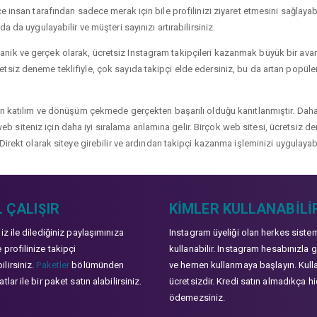
 insan tarafından sadece merak için bile profilinizi ziyaret etmesini sağlayabili
a da uygulayabilir ve müşteri sayınızı artırabilirsiniz.
ik ve gerçek olarak, ücretsiz Instagram takipçileri kazanmak büyük bir avanta
siz deneme teklifiyle, çok sayıda takipçi elde edersiniz, bu da artan popülerli
çin katılım ve dönüşüm çekmede gerçekten başarılı olduğu kanıtlanmıştır. Daha
ve web siteniz için daha iyi sıralama anlamına gelir. Birçok web sitesi, ücretsiz
Direkt olarak siteye girebilir ve ardından takipçi kazanma işleminizi uygulayabi
 ÇALIŞIR
KIMLER KULLANABILI
niz ile dilediğiniz paylaşımınıza
Instagram üyeliği olan herkes siste
 profilinize takipçi
kullanabilir. Instagram hesabınızla g
lirsiniz.
Paketler
bölümünden
ve hemen kullanmaya başlayın. Kull
tlar ile bir paket satın alabilirsiniz.
ücretsizdir. Kredi satın almadıkça hi
ödemezsiniz.