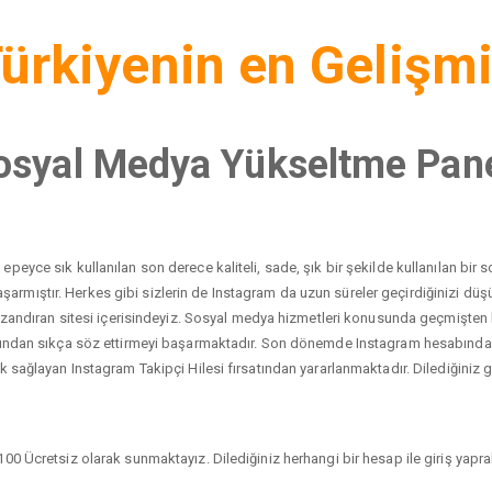
ürkiyenin en Gelişm
osyal Medya Yükseltme Pane
peyce sık kullanılan son derece kaliteli, sade, şık bir şekilde kullanılan bi
yı başarmıştır. Herkes gibi sizlerin de Instagram da uzun süreler geçirdiğinizi 
 kazandıran sitesi içerisindeyiz. Sosyal medya hizmetleri konusunda geçmişten
dından sıkça söz ettirmeyi başarmaktadır. Son dönemde Instagram hesabında ci
 sağlayan Instagram Takipçi Hilesi fırsatından yararlanmaktadır. Dilediğiniz gib
00 Ücretsiz olarak sunmaktayız. Dilediğiniz herhangi bir hesap ile giriş yaprak