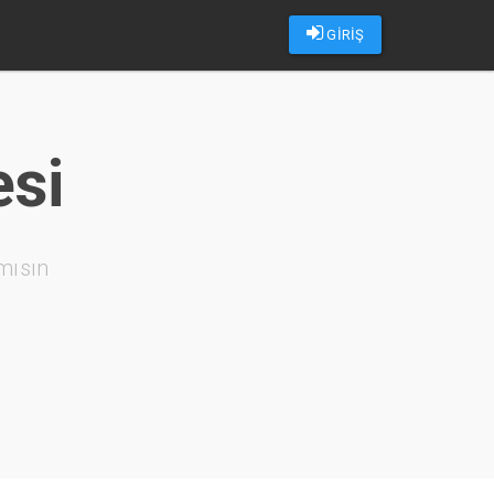
GİRİŞ
esi
mısın