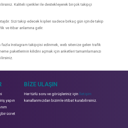
rsiniz. Kaliteli içerikler ile destekleyerek birçok takipçi
jdır. Sizi takip edecek kişileri sadece birkaç gün içinde takip
k ve itibar anlamına gelir.
 fazla Instagram takipçisi edinmek, web sitenize gelen trafik
 deneme paketlerinin kilidini açmak için anketleri tamamlamanızı
lirsiniz.
R
BIZE ULAŞIN
mi
Her türlü soru ve görüşleriniz için
İletişim
iriş yapın
kanallarımızdan bizimle irtibat kurabilirsiniz.
anım
çbir ücret