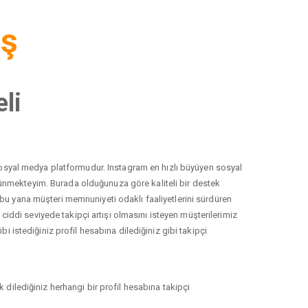
iş
li
r sosyal medya platformudur. Instagram en hızlı büyüyen sosyal
düşünmekteyim. Burada olduğunuza göre kaliteli bir destek
 bu yana müşteri memnuniyeti odaklı faaliyetlerini sürdüren
ddi seviyede takipçi artışı olmasını isteyen müşterilerimiz
i istediğiniz profil hesabına dilediğiniz gibi takipçi
 dilediğiniz herhangi bir profil hesabına takipçi