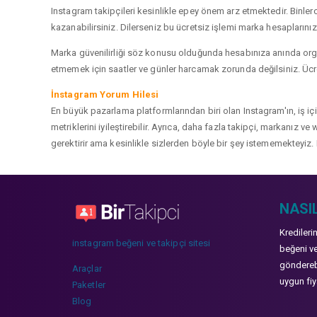
Instagram takipçileri kesinlikle epey önem arz etmektedir. Binlerce
kazanabilirsiniz. Dilerseniz bu ücretsiz işlemi marka hesaplarınızd
Marka güvenilirliği söz konusu olduğunda hesabınıza anında organ
etmemek için saatler ve günler harcamak zorunda değilsiniz. Ücret
İnstagram Yorum Hilesi
En büyük pazarlama platformlarından biri olan Instagram'ın, iş i
metriklerini iyileştirebilir. Ayrıca, daha fazla takipçi, markanız 
gerektirir ama kesinlikle sizlerden böyle bir şey istememekteyiz. 
NASIL
Kredileri
instagram beğeni ve takipçi sitesi
beğeni ve
gönderebi
Araçlar
uygun fiya
Paketler
Blog