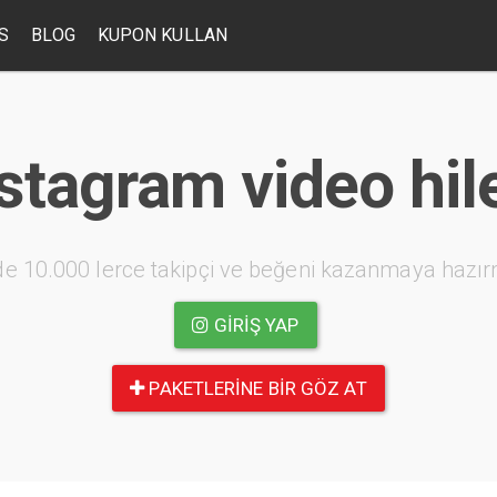
S
BLOG
KUPON KULLAN
stagram video hil
e 10.000 lerce takipçi ve beğeni kazanmaya hazır
GIRIŞ YAP
PAKETLERINE BIR GÖZ AT