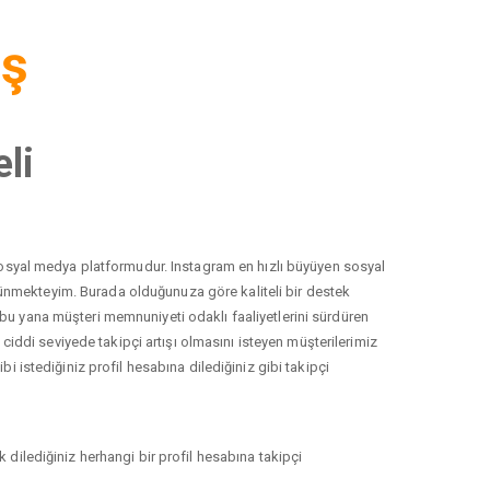
iş
li
r sosyal medya platformudur. Instagram en hızlı büyüyen sosyal
düşünmekteyim. Burada olduğunuza göre kaliteli bir destek
 bu yana müşteri memnuniyeti odaklı faaliyetlerini sürdüren
ddi seviyede takipçi artışı olmasını isteyen müşterilerimiz
i istediğiniz profil hesabına dilediğiniz gibi takipçi
 dilediğiniz herhangi bir profil hesabına takipçi