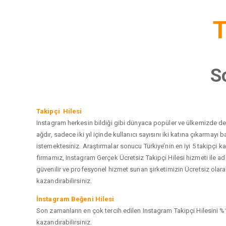
T
S
Takipçi Hilesi
Instagram herkesin bildiği gibi dünyaca popüler ve ülkemizde de e
ağdır, sadece iki yıl içinde kullanıcı sayısını iki katına çıkarma
istemektesiniz. Araştırmalar sonucu Türkiye’nin en iyi 5 takipçi
firmamız, Instagram Gerçek Ücretsiz Takipçi Hilesi hizmeti ile a
güvenilir ve profesyonel hizmet sunan şirketimizin Ücretsiz olarak
kazandırabilirsiniz.
İnstagram Beğeni Hilesi
Son zamanların en çok tercih edilen Instagram Takipçi Hilesini %1
kazandırabilirsiniz.