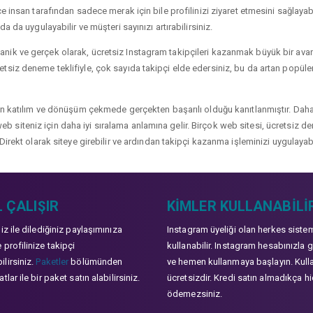
 insan tarafından sadece merak için bile profilinizi ziyaret etmesini sağlayabili
a da uygulayabilir ve müşteri sayınızı artırabilirsiniz.
ik ve gerçek olarak, ücretsiz Instagram takipçileri kazanmak büyük bir avanta
siz deneme teklifiyle, çok sayıda takipçi elde edersiniz, bu da artan popülerli
çin katılım ve dönüşüm çekmede gerçekten başarılı olduğu kanıtlanmıştır. Daha
ve web siteniz için daha iyi sıralama anlamına gelir. Birçok web sitesi, ücretsiz
Direkt olarak siteye girebilir ve ardından takipçi kazanma işleminizi uygulayabi
 ÇALIŞIR
KIMLER KULLANABILI
niz ile dilediğiniz paylaşımınıza
Instagram üyeliği olan herkes siste
 profilinize takipçi
kullanabilir. Instagram hesabınızla g
lirsiniz.
Paketler
bölümünden
ve hemen kullanmaya başlayın. Kull
tlar ile bir paket satın alabilirsiniz.
ücretsizdir. Kredi satın almadıkça hi
ödemezsiniz.