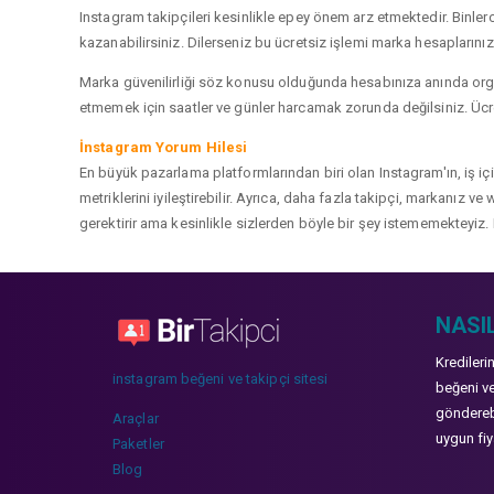
Instagram takipçileri kesinlikle epey önem arz etmektedir. Binlerce
kazanabilirsiniz. Dilerseniz bu ücretsiz işlemi marka hesaplarınızd
Marka güvenilirliği söz konusu olduğunda hesabınıza anında organ
etmemek için saatler ve günler harcamak zorunda değilsiniz. Ücret
İnstagram Yorum Hilesi
En büyük pazarlama platformlarından biri olan Instagram'ın, iş i
metriklerini iyileştirebilir. Ayrıca, daha fazla takipçi, markanız 
gerektirir ama kesinlikle sizlerden böyle bir şey istememekteyiz. 
NASIL
Kredileri
instagram beğeni ve takipçi sitesi
beğeni ve
gönderebi
Araçlar
uygun fiya
Paketler
Blog