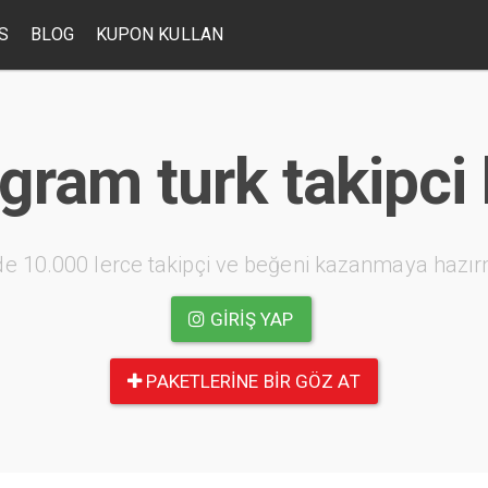
S
BLOG
KUPON KULLAN
gram turk takipci 
e 10.000 lerce takipçi ve beğeni kazanmaya hazır
GIRIŞ YAP
PAKETLERINE BIR GÖZ AT