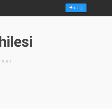
GİRİŞ
hilesi
mısın