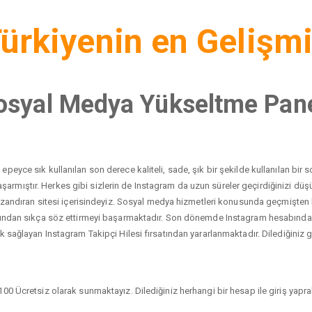
ürkiyenin en Gelişm
osyal Medya Yükseltme Pane
peyce sık kullanılan son derece kaliteli, sade, şık bir şekilde kullanılan bi
yı başarmıştır. Herkes gibi sizlerin de Instagram da uzun süreler geçirdiğinizi 
 kazandıran sitesi içerisindeyiz. Sosyal medya hizmetleri konusunda geçmişten
dından sıkça söz ettirmeyi başarmaktadır. Son dönemde Instagram hesabında ci
 sağlayan Instagram Takipçi Hilesi fırsatından yararlanmaktadır. Dilediğiniz gib
00 Ücretsiz olarak sunmaktayız. Dilediğiniz herhangi bir hesap ile giriş yaprak