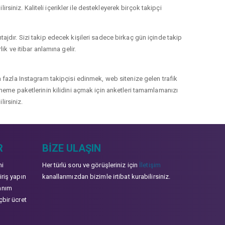
rsiniz. Kaliteli içerikler ile destekleyerek birçok takipçi
jdır. Sizi takip edecek kişileri sadece birkaç gün içinde takip
k ve itibar anlamına gelir.
 fazla Instagram takipçisi edinmek, web sitenize gelen trafik
 deneme paketlerinin kilidini açmak için anketleri tamamlamanızı
lirsiniz.
R
BIZE ULAŞIN
mi
Her türlü soru ve görüşleriniz için
İletişim
iriş yapın
kanallarımızdan bizimle irtibat kurabilirsiniz.
anım
çbir ücret