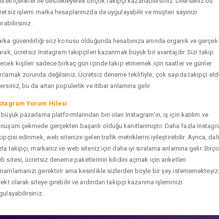
liteli içerikler ile destekleyerek birçok takipçi kazanabilirsiniz. Dilerseniz bu
retsiz işlemi marka hesaplarınızda da uygulayabilir ve müşteri sayınızı
ırabilirsiniz.
rka güvenilirliği söz konusu olduğunda hesabınıza anında organik ve gerçek
arak, ücretsiz Instagram takipçileri kazanmak büyük bir avantajdır. Sizi takip
ecek kişileri sadece birkaç gün içinde takip etmemek için saatler ve günler
rcamak zorunda değilsiniz. Ücretsiz deneme teklifiyle, çok sayıda takipçi eld
ersiniz, bu da artan popülerlik ve itibar anlamına gelir.
stagram Yorum Hilesi
 büyük pazarlama platformlarından biri olan Instagram'ın, iş için katılım ve
nüşüm çekmede gerçekten başarılı olduğu kanıtlanmıştır. Daha fazla Instag
kipçisi edinmek, web sitenize gelen trafik metriklerini iyileştirebilir. Ayrıca, da
zla takipçi, markanız ve web siteniz için daha iyi sıralama anlamına gelir. Birç
b sitesi, ücretsiz deneme paketlerinin kilidini açmak için anketleri
mamlamanızı gerektirir ama kesinlikle sizlerden böyle bir şey istememekteyiz
rekt olarak siteye girebilir ve ardından takipçi kazanma işleminizi
gulayabilirsiniz.