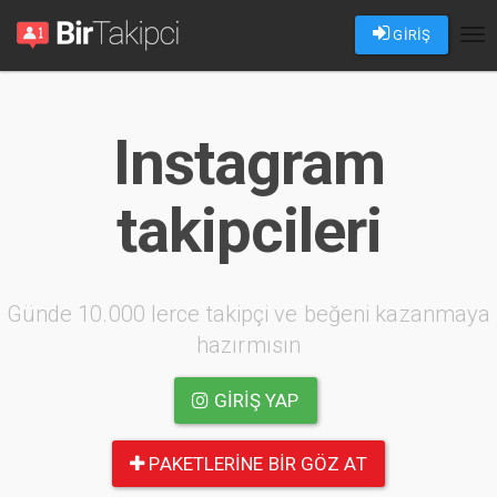
GİRİŞ
Tog
nav
Instagram
takipcileri
Günde 10.000 lerce takipçi ve beğeni kazanmaya
hazırmısın
GIRIŞ YAP
PAKETLERINE BIR GÖZ AT