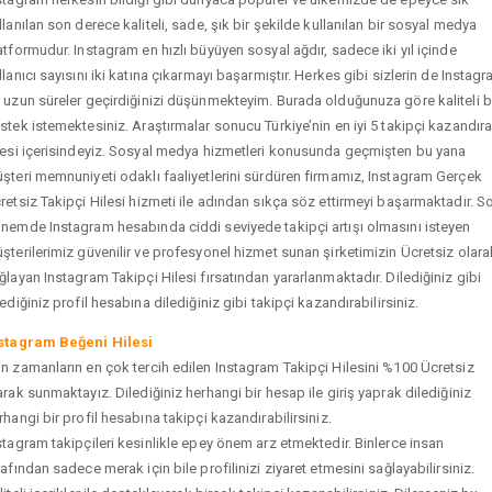
llanılan son derece kaliteli, sade, şık bir şekilde kullanılan bir sosyal medya
atformudur. Instagram en hızlı büyüyen sosyal ağdır, sadece iki yıl içinde
llanıcı sayısını iki katına çıkarmayı başarmıştır. Herkes gibi sizlerin de Instag
 uzun süreler geçirdiğinizi düşünmekteyim. Burada olduğunuza göre kaliteli b
stek istemektesiniz. Araştırmalar sonucu Türkiye’nin en iyi 5 takipçi kazandır
tesi içerisindeyiz. Sosyal medya hizmetleri konusunda geçmişten bu yana
şteri memnuniyeti odaklı faaliyetlerini sürdüren firmamız, Instagram Gerçek
retsiz Takipçi Hilesi hizmeti ile adından sıkça söz ettirmeyi başarmaktadır. S
nemde Instagram hesabında ciddi seviyede takipçi artışı olmasını isteyen
şterilerimiz güvenilir ve profesyonel hizmet sunan şirketimizin Ücretsiz olara
ğlayan Instagram Takipçi Hilesi fırsatından yararlanmaktadır. Dilediğiniz gibi
tediğiniz profil hesabına dilediğiniz gibi takipçi kazandırabilirsiniz.
stagram Beğeni Hilesi
n zamanların en çok tercih edilen Instagram Takipçi Hilesini %100 Ücretsiz
arak sunmaktayız. Dilediğiniz herhangi bir hesap ile giriş yaprak dilediğiniz
rhangi bir profil hesabına takipçi kazandırabilirsiniz.
stagram takipçileri kesinlikle epey önem arz etmektedir. Binlerce insan
rafından sadece merak için bile profilinizi ziyaret etmesini sağlayabilirsiniz.