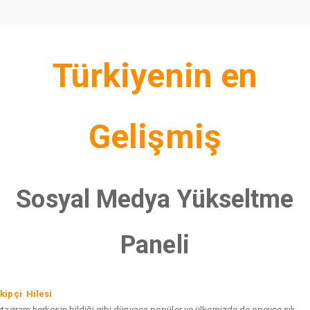
Türkiyenin en
Gelişmiş
Sosyal Medya Yükseltme
Paneli
kipçi Hilesi
stagram herkesin bildiği gibi dünyaca popüler ve ülkemizde de epeyce sık