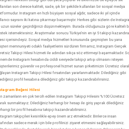
llanılan son derece kaliteli, sade, şık bir şekilde kullanılan bir sosyal medya
atformudur. Instagram en hızlı büyüyen sosyal ağdır, sadece iki yıl içinde
llanıcı sayısını iki katına çıkarmayı başarmıştır. Herkes gibi sizlerin de Instag
 uzun süreler geçirdiğinizi düşünmekteyim. Burada olduğunuza göre kaliteli b
stek istemektesiniz. Araştırmalar sonucu Türkiye’nin en iyi 5 takipçi kazandır
tesi içerisindeyiz. Sosyal medya hizmetleri konusunda geçmişten bu yana
şteri memnuniyeti odaklı faaliyetlerini sürdüren firmamız, Instagram Gerçek
retsiz Takipçi Hilesi hizmeti ile adından sıkça söz ettirmeyi başarmaktadır. S
nemde Instagram hesabında ciddi seviyede takipçi artışı olmasını isteyen
şterilerimiz güvenilir ve profesyonel hizmet sunan şirketimizin Ücretsiz olara
ğlayan Instagram Takipçi Hilesi fırsatından yararlanmaktadır. Dilediğiniz gibi
tediğiniz profil hesabına dilediğiniz gibi takipçi kazandırabilirsiniz.
stagram Beğeni Hilesi
n zamanların en çok tercih edilen Instagram Takipçi Hilesini %100 Ücretsiz
arak sunmaktayız. Dilediğiniz herhangi bir hesap ile giriş yaprak dilediğiniz
rhangi bir profil hesabına takipçi kazandırabilirsiniz.
stagram takipçileri kesinlikle epey önem arz etmektedir. Binlerce insan
rafından sadece merak için bile profilinizi ziyaret etmesini sağlayabilirsiniz.