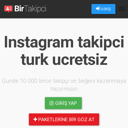
GİRİŞ
Tog
nav
Instagram takipci
turk ucretsiz
Günde 10.000 lerce takipçi ve beğeni kazanmaya
hazırmısın
GIRIŞ YAP
PAKETLERINE BIR GÖZ AT