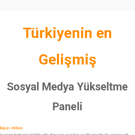
Türkiyenin en
Gelişmiş
Sosyal Medya Yükseltme
Paneli
kipçi Hilesi
stagram herkesin bildiği gibi dünyaca popüler ve ülkemizde de epeyce sık