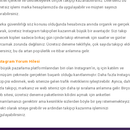
liteli içerikler ile destekleyerek birçok takipçi kazanabilirsiniz. Dilerseniz bu
retsiz işlemi marka hesaplarınızda da uygulayabilir ve müşteri sayınızı
ırabilirsiniz.
rka güvenilirliği söz konusu olduğunda hesabınıza anında organik ve gerçek
arak, ücretsiz Instagram takipçileri kazanmak büyük bir avantajdır. Sizi takip
ecek kişileri sadece birkaç gün içinde takip etmemek için saatler ve günler
rcamak zorunda değilsiniz. Ücretsiz deneme teklifiyle, çok sayıda takipçi eld
ersiniz, bu da artan popülerlik ve itibar anlamına gelir.
stagram Yorum Hilesi
 büyük pazarlama platformlarından biri olan Instagram'ın, iş için katılım ve
nüşüm çekmede gerçekten başarılı olduğu kanıtlanmıştır. Daha fazla Instag
kipçisi edinmek, web sitenize gelen trafik metriklerini iyileştirebilir. Ayrıca, da
zla takipçi, markanız ve web siteniz için daha iyi sıralama anlamına gelir. Birç
b sitesi, ücretsiz deneme paketlerinin kilidini açmak için anketleri
mamlamanızı gerektirir ama kesinlikle sizlerden böyle bir şey istememekteyiz
rekt olarak siteye girebilir ve ardından takipçi kazanma işleminizi
gulayabilirsiniz.