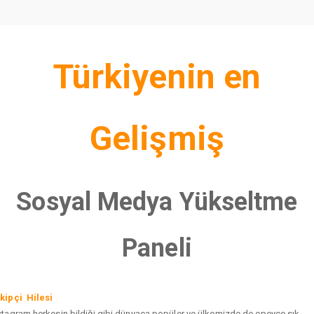
Türkiyenin en
Gelişmiş
Sosyal Medya Yükseltme
Paneli
kipçi Hilesi
stagram herkesin bildiği gibi dünyaca popüler ve ülkemizde de epeyce sık