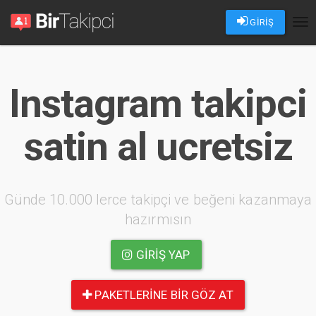
GİRİŞ
Tog
nav
Instagram takipci
satin al ucretsiz
Günde 10.000 lerce takipçi ve beğeni kazanmaya
hazırmısın
GIRIŞ YAP
PAKETLERINE BIR GÖZ AT