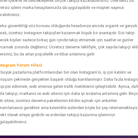
liteli içerikler ile destekleyerek birçok takipçi kazanabilirsiniz. Dilerseniz bu
retsiz işlemi marka hesaplarınızda da uygulayabilir ve müşteri sayınızı
ırabilirsiniz.
rka güvenilirliği söz konusu olduğunda hesabınıza anında organik ve gerçek
arak, ücretsiz Instagram takipçileri kazanmak büyük bir avantajdır. Sizi takip
ecek kişileri sadece birkaç gün içinde takip etmemek için saatler ve günler
rcamak zorunda değilsiniz. Ücretsiz deneme teklifiyle, çok sayıda takipçi eld
ersiniz, bu da artan popülerlik ve itibar anlamına gelir.
stagram Yorum Hilesi
 büyük pazarlama platformlarından biri olan Instagram'ın, iş için katılım ve
nüşüm çekmede gerçekten başarılı olduğu kanıtlanmıştır. Daha fazla Instag
kipçisi edinmek, web sitenize gelen trafik metriklerini iyileştirebilir. Ayrıca, da
zla takipçi, markanız ve web siteniz için daha iyi sıralama anlamına gelir. Birç
b sitesi, ücretsiz deneme paketlerinin kilidini açmak için anketleri
mamlamanızı gerektirir ama kesinlikle sizlerden böyle bir şey istememekteyiz
rekt olarak siteye girebilir ve ardından takipçi kazanma işleminizi
gulayabilirsiniz.