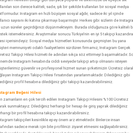
llanılan son derece kaliteli, sade, şık bir şekilde kullanılan bir sosyal medya
atformudur. Instagram en hızlı büyüyen sosyal ağdır, sadece iki yıl içinde
llanıcı sayısını iki katına çıkarmayı başarmıştır. Herkes gibi sizlerin de Instag
 uzun süreler geçirdiğinizi düşünmekteyim. Burada olduğunuza göre kaliteli b
stek istemektesiniz. Araştırmalar sonucu Türkiye’nin en iyi 5 takipçi kazandır
tesi içerisindeyiz. Sosyal medya hizmetleri konusunda geçmişten bu yana
şteri memnuniyeti odaklı faaliyetlerini sürdüren firmamız, Instagram Gerçek
retsiz Takipçi Hilesi hizmeti ile adından sıkça söz ettirmeyi başarmaktadır. S
nemde Instagram hesabında ciddi seviyede takipçi artışı olmasını isteyen
şterilerimiz güvenilir ve profesyonel hizmet sunan şirketimizin Ücretsiz olara
ğlayan Instagram Takipçi Hilesi fırsatından yararlanmaktadır. Dilediğiniz gibi
tediğiniz profil hesabına dilediğiniz gibi takipçi kazandırabilirsiniz.
stagram Beğeni Hilesi
n zamanların en çok tercih edilen Instagram Takipçi Hilesini %100 Ücretsiz
arak sunmaktayız. Dilediğiniz herhangi bir hesap ile giriş yaprak dilediğiniz
rhangi bir profil hesabına takipçi kazandırabilirsiniz.
stagram takipçileri kesinlikle epey önem arz etmektedir. Binlerce insan
rafından sadece merak için bile profilinizi ziyaret etmesini sağlayabilirsiniz.