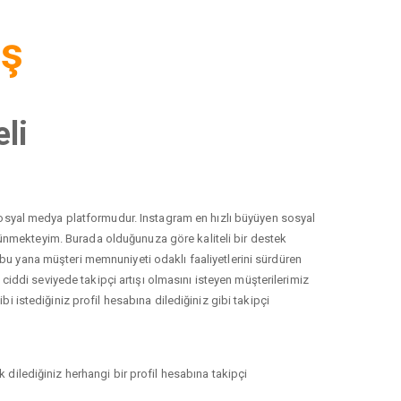
iş
li
r sosyal medya platformudur. Instagram en hızlı büyüyen sosyal
düşünmekteyim. Burada olduğunuza göre kaliteli bir destek
 bu yana müşteri memnuniyeti odaklı faaliyetlerini sürdüren
ddi seviyede takipçi artışı olmasını isteyen müşterilerimiz
i istediğiniz profil hesabına dilediğiniz gibi takipçi
 dilediğiniz herhangi bir profil hesabına takipçi