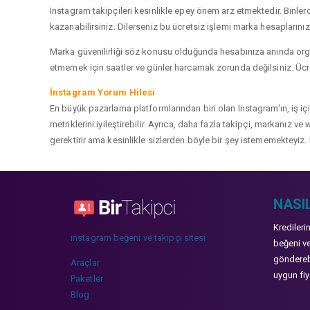
Instagram takipçileri kesinlikle epey önem arz etmektedir. Binlerce
kazanabilirsiniz. Dilerseniz bu ücretsiz işlemi marka hesaplarınızd
Marka güvenilirliği söz konusu olduğunda hesabınıza anında organ
etmemek için saatler ve günler harcamak zorunda değilsiniz. Ücret
İnstagram Yorum Hilesi
En büyük pazarlama platformlarından biri olan Instagram'ın, iş i
metriklerini iyileştirebilir. Ayrıca, daha fazla takipçi, markanız 
gerektirir ama kesinlikle sizlerden böyle bir şey istememekteyiz. 
NASIL
Kredileri
instagram beğeni ve takipçi sitesi
beğeni ve
gönderebi
Araçlar
uygun fiya
Paketler
Blog