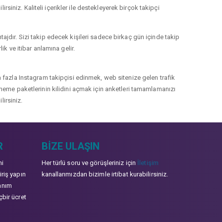
rsiniz. Kaliteli içerikler ile destekleyerek birçok takipçi
jdır. Sizi takip edecek kişileri sadece birkaç gün içinde takip
k ve itibar anlamına gelir.
 fazla Instagram takipçisi edinmek, web sitenize gelen trafik
 deneme paketlerinin kilidini açmak için anketleri tamamlamanızı
lirsiniz.
R
BIZE ULAŞIN
mi
Her türlü soru ve görüşleriniz için
İletişim
iriş yapın
kanallarımızdan bizimle irtibat kurabilirsiniz.
anım
çbir ücret