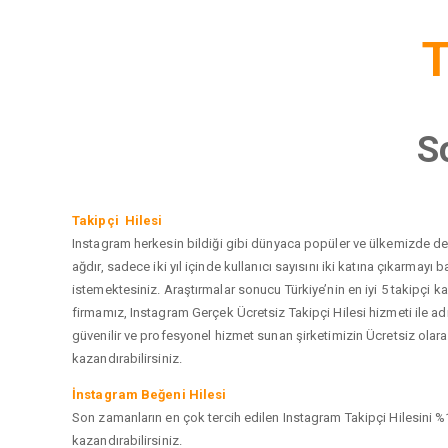
T
S
Takipçi Hilesi
Instagram herkesin bildiği gibi dünyaca popüler ve ülkemizde de e
ağdır, sadece iki yıl içinde kullanıcı sayısını iki katına çıkarma
istemektesiniz. Araştırmalar sonucu Türkiye’nin en iyi 5 takipçi
firmamız, Instagram Gerçek Ücretsiz Takipçi Hilesi hizmeti ile a
güvenilir ve profesyonel hizmet sunan şirketimizin Ücretsiz olarak
kazandırabilirsiniz.
İnstagram Beğeni Hilesi
Son zamanların en çok tercih edilen Instagram Takipçi Hilesini %1
kazandırabilirsiniz.