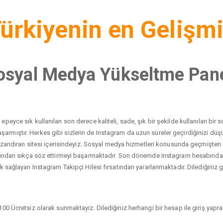
ürkiyenin en Gelişm
osyal Medya Yükseltme Pane
peyce sık kullanılan son derece kaliteli, sade, şık bir şekilde kullanılan bi
yı başarmıştır. Herkes gibi sizlerin de Instagram da uzun süreler geçirdiğinizi 
 kazandıran sitesi içerisindeyiz. Sosyal medya hizmetleri konusunda geçmişten
dından sıkça söz ettirmeyi başarmaktadır. Son dönemde Instagram hesabında ci
 sağlayan Instagram Takipçi Hilesi fırsatından yararlanmaktadır. Dilediğiniz gib
00 Ücretsiz olarak sunmaktayız. Dilediğiniz herhangi bir hesap ile giriş yaprak