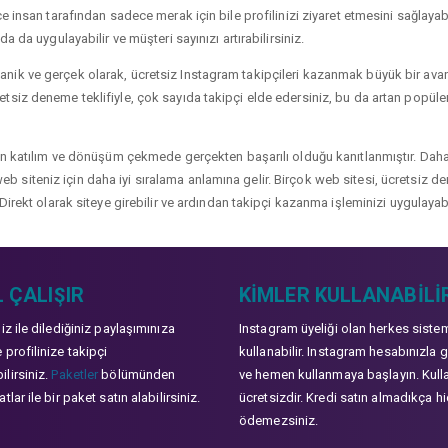
 insan tarafından sadece merak için bile profilinizi ziyaret etmesini sağlayabili
a da uygulayabilir ve müşteri sayınızı artırabilirsiniz.
ik ve gerçek olarak, ücretsiz Instagram takipçileri kazanmak büyük bir avanta
siz deneme teklifiyle, çok sayıda takipçi elde edersiniz, bu da artan popülerli
çin katılım ve dönüşüm çekmede gerçekten başarılı olduğu kanıtlanmıştır. Daha
ve web siteniz için daha iyi sıralama anlamına gelir. Birçok web sitesi, ücretsiz
Direkt olarak siteye girebilir ve ardından takipçi kazanma işleminizi uygulayabi
 ÇALIŞIR
KIMLER KULLANABILI
niz ile dilediğiniz paylaşımınıza
Instagram üyeliği olan herkes siste
 profilinize takipçi
kullanabilir. Instagram hesabınızla g
lirsiniz.
Paketler
bölümünden
ve hemen kullanmaya başlayın. Kull
tlar ile bir paket satın alabilirsiniz.
ücretsizdir. Kredi satın almadıkça hi
ödemezsiniz.