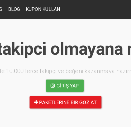
S
BLOG
KUPON KULLAN
takipci olmayana
e 10.000 lerce takipçi ve beğeni kazanmaya hazır
GIRIŞ YAP
PAKETLERINE BIR GÖZ AT