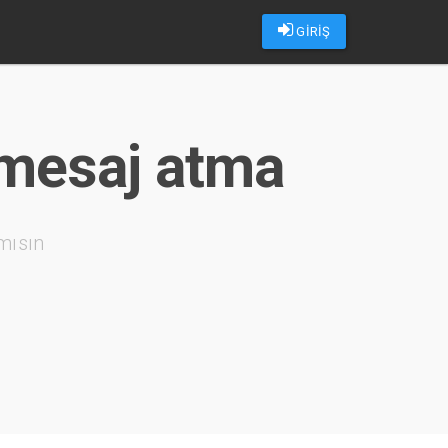
GİRİŞ
 mesaj atma
mısın