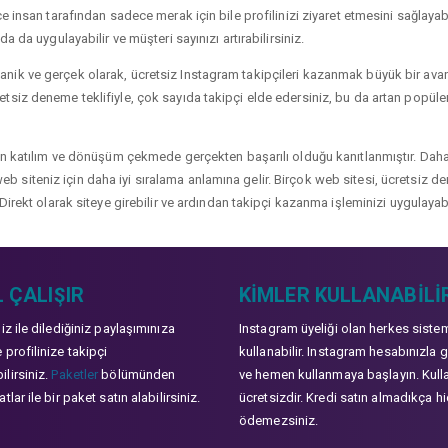
 insan tarafından sadece merak için bile profilinizi ziyaret etmesini sağlayabili
a da uygulayabilir ve müşteri sayınızı artırabilirsiniz.
ik ve gerçek olarak, ücretsiz Instagram takipçileri kazanmak büyük bir avanta
siz deneme teklifiyle, çok sayıda takipçi elde edersiniz, bu da artan popülerli
çin katılım ve dönüşüm çekmede gerçekten başarılı olduğu kanıtlanmıştır. Daha
ve web siteniz için daha iyi sıralama anlamına gelir. Birçok web sitesi, ücretsiz
Direkt olarak siteye girebilir ve ardından takipçi kazanma işleminizi uygulayabi
 ÇALIŞIR
KIMLER KULLANABILI
niz ile dilediğiniz paylaşımınıza
Instagram üyeliği olan herkes siste
 profilinize takipçi
kullanabilir. Instagram hesabınızla g
lirsiniz.
Paketler
bölümünden
ve hemen kullanmaya başlayın. Kull
tlar ile bir paket satın alabilirsiniz.
ücretsizdir. Kredi satın almadıkça hi
ödemezsiniz.