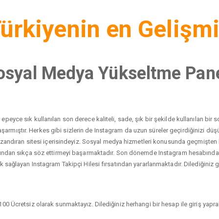
ürkiyenin en Gelişm
osyal Medya Yükseltme Pane
peyce sık kullanılan son derece kaliteli, sade, şık bir şekilde kullanılan bi
yı başarmıştır. Herkes gibi sizlerin de Instagram da uzun süreler geçirdiğinizi 
 kazandıran sitesi içerisindeyiz. Sosyal medya hizmetleri konusunda geçmişten
dından sıkça söz ettirmeyi başarmaktadır. Son dönemde Instagram hesabında ci
 sağlayan Instagram Takipçi Hilesi fırsatından yararlanmaktadır. Dilediğiniz gib
00 Ücretsiz olarak sunmaktayız. Dilediğiniz herhangi bir hesap ile giriş yaprak