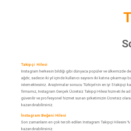
T
S
Takipçi Hilesi
Instagram herkesin bildiği gibi dünyaca popüler ve ülkemizde de e
ağdır, sadece iki yıl içinde kullanıcı sayısını iki katına çıkarma
istemektesiniz. Araştırmalar sonucu Türkiye’nin en iyi 5 takipçi
firmamız, Instagram Gerçek Ücretsiz Takipçi Hilesi hizmeti ile a
güvenilir ve profesyonel hizmet sunan şirketimizin Ücretsiz olarak
kazandırabilirsiniz.
İnstagram Beğeni Hilesi
Son zamanların en çok tercih edilen Instagram Takipçi Hilesini %1
kazandırabilirsiniz.