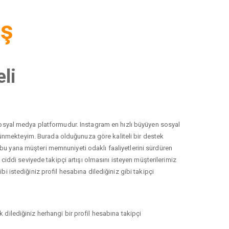
iş
li
r sosyal medya platformudur. Instagram en hızlı büyüyen sosyal
düşünmekteyim. Burada olduğunuza göre kaliteli bir destek
 bu yana müşteri memnuniyeti odaklı faaliyetlerini sürdüren
ddi seviyede takipçi artışı olmasını isteyen müşterilerimiz
i istediğiniz profil hesabına dilediğiniz gibi takipçi
 dilediğiniz herhangi bir profil hesabına takipçi