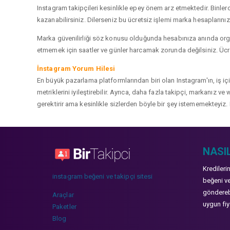
Instagram takipçileri kesinlikle epey önem arz etmektedir. Binlerce
kazanabilirsiniz. Dilerseniz bu ücretsiz işlemi marka hesaplarınızd
Marka güvenilirliği söz konusu olduğunda hesabınıza anında organ
etmemek için saatler ve günler harcamak zorunda değilsiniz. Ücret
İnstagram Yorum Hilesi
En büyük pazarlama platformlarından biri olan Instagram'ın, iş i
metriklerini iyileştirebilir. Ayrıca, daha fazla takipçi, markanız 
gerektirir ama kesinlikle sizlerden böyle bir şey istememekteyiz. 
NASIL
Kredileri
instagram beğeni ve takipçi sitesi
beğeni ve
gönderebi
Araçlar
uygun fiya
Paketler
Blog