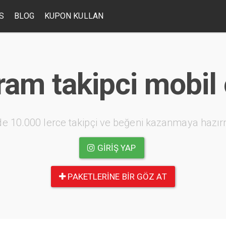
S
BLOG
KUPON KULLAN
ram takipci mobi
e 10.000 lerce takipçi ve beğeni kazanmaya hazır
GIRIŞ YAP
PAKETLERINE BIR GÖZ AT