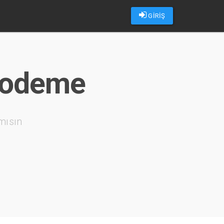
GİRİŞ
l odeme
mısın