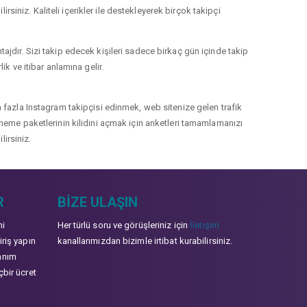
rsiniz. Kaliteli içerikler ile destekleyerek birçok takipçi
jdır. Sizi takip edecek kişileri sadece birkaç gün içinde takip
k ve itibar anlamına gelir.
 fazla Instagram takipçisi edinmek, web sitenize gelen trafik
 deneme paketlerinin kilidini açmak için anketleri tamamlamanızı
lirsiniz.
R
BIZE ULAŞIN
mi
Her türlü soru ve görüşleriniz için
İletişim
iriş yapın
kanallarımızdan bizimle irtibat kurabilirsiniz.
anım
çbir ücret