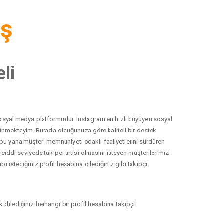
iş
li
r sosyal medya platformudur. Instagram en hızlı büyüyen sosyal
düşünmekteyim. Burada olduğunuza göre kaliteli bir destek
 bu yana müşteri memnuniyeti odaklı faaliyetlerini sürdüren
ddi seviyede takipçi artışı olmasını isteyen müşterilerimiz
i istediğiniz profil hesabına dilediğiniz gibi takipçi
 dilediğiniz herhangi bir profil hesabına takipçi