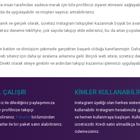
 insan tarafından sadece merak için bile profilinizi ziyaret etmesini sağlayabili
a da uygulayabilir ve müşteri sayınızı artırabilirsiniz.
ik ve gerçek olarak, ücretsiz Instagram takipçileri kazanmak büyük bir avanta
siz deneme teklifiyle, çok sayıda takipçi elde edersiniz, bu da artan popülerli
çin katılım ve dönüşüm çekmede gerçekten başarılı olduğu kanıtlanmıştır. Daha
ve web siteniz için daha iyi sıralama anlamına gelir. Birçok web sitesi, ücretsiz
Direkt olarak siteye girebilir ve ardından takipçi kazanma işleminizi uygulayabi
 ÇALIŞIR
KIMLER KULLANABILI
niz ile dilediğiniz paylaşımınıza
Instagram üyeliği olan herkes siste
 profilinize takipçi
kullanabilir. Instagram hesabınızla g
lirsiniz.
Paketler
bölümünden
ve hemen kullanmaya başlayın. Kull
tlar ile bir paket satın alabilirsiniz.
ücretsizdir. Kredi satın almadıkça hi
ödemezsiniz.