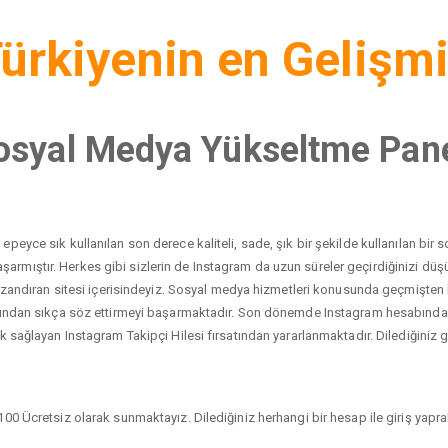
ürkiyenin en Gelişm
osyal Medya Yükseltme Pane
peyce sık kullanılan son derece kaliteli, sade, şık bir şekilde kullanılan bi
yı başarmıştır. Herkes gibi sizlerin de Instagram da uzun süreler geçirdiğinizi 
 kazandıran sitesi içerisindeyiz. Sosyal medya hizmetleri konusunda geçmişten
dından sıkça söz ettirmeyi başarmaktadır. Son dönemde Instagram hesabında ci
 sağlayan Instagram Takipçi Hilesi fırsatından yararlanmaktadır. Dilediğiniz gib
00 Ücretsiz olarak sunmaktayız. Dilediğiniz herhangi bir hesap ile giriş yaprak