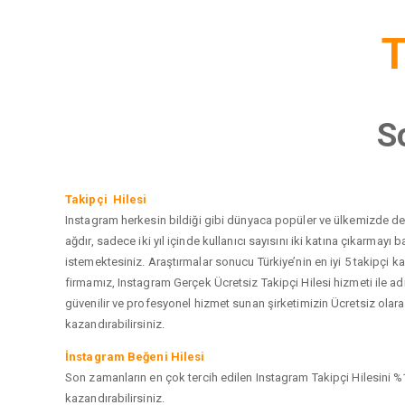
T
S
Takipçi Hilesi
Instagram herkesin bildiği gibi dünyaca popüler ve ülkemizde de e
ağdır, sadece iki yıl içinde kullanıcı sayısını iki katına çıkarma
istemektesiniz. Araştırmalar sonucu Türkiye’nin en iyi 5 takipçi
firmamız, Instagram Gerçek Ücretsiz Takipçi Hilesi hizmeti ile a
güvenilir ve profesyonel hizmet sunan şirketimizin Ücretsiz olarak
kazandırabilirsiniz.
İnstagram Beğeni Hilesi
Son zamanların en çok tercih edilen Instagram Takipçi Hilesini %1
kazandırabilirsiniz.