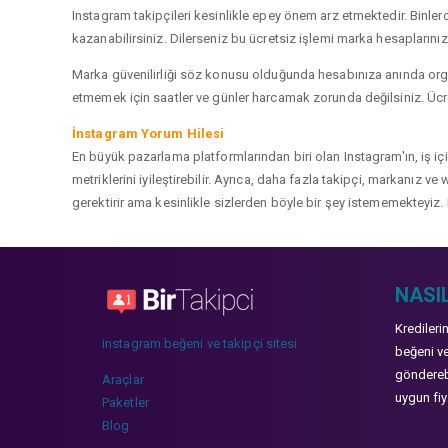
Instagram takipçileri kesinlikle epey önem arz etmektedir. Binlerce
kazanabilirsiniz. Dilerseniz bu ücretsiz işlemi marka hesaplarınızd
Marka güvenilirliği söz konusu olduğunda hesabınıza anında organ
etmemek için saatler ve günler harcamak zorunda değilsiniz. Ücret
İnstagram Yorum Hilesi
En büyük pazarlama platformlarından biri olan Instagram'ın, iş i
metriklerini iyileştirebilir. Ayrıca, daha fazla takipçi, markanız 
gerektirir ama kesinlikle sizlerden böyle bir şey istememekteyiz. 
NASIL
Kredileri
instagram beğeni ve takipçi sitesi
beğeni ve
gönderebi
Araçlar
uygun fiya
Paketler
Blog