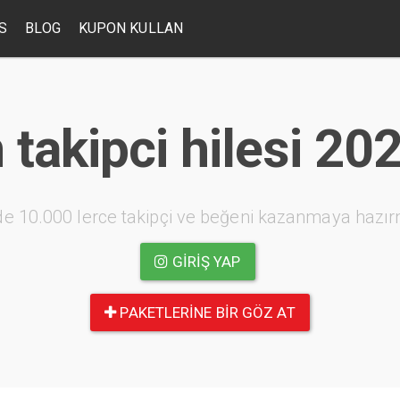
S
BLOG
KUPON KULLAN
takipci hilesi 20
e 10.000 lerce takipçi ve beğeni kazanmaya hazır
GIRIŞ YAP
PAKETLERINE BIR GÖZ AT