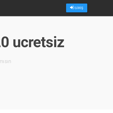
GİRİŞ
20 ucretsiz
mısın