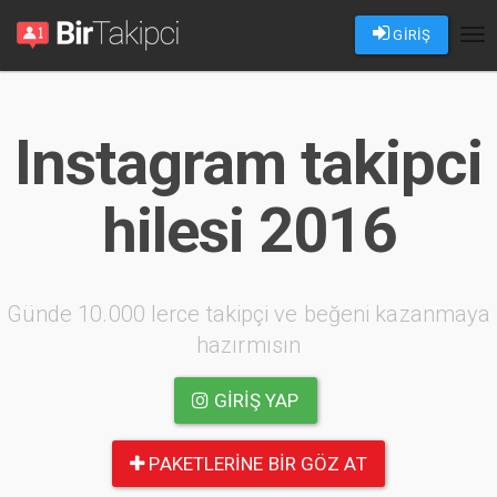
GİRİŞ
Tog
nav
Instagram takipci
hilesi 2016
Günde 10.000 lerce takipçi ve beğeni kazanmaya
hazırmısın
GIRIŞ YAP
PAKETLERINE BIR GÖZ AT