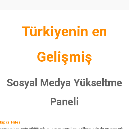
Türkiyenin en
Gelişmiş
Sosyal Medya Yükseltme
Paneli
kipçi Hilesi
stagram herkesin bildiği gibi dünyaca popüler ve ülkemizde de epeyce sık