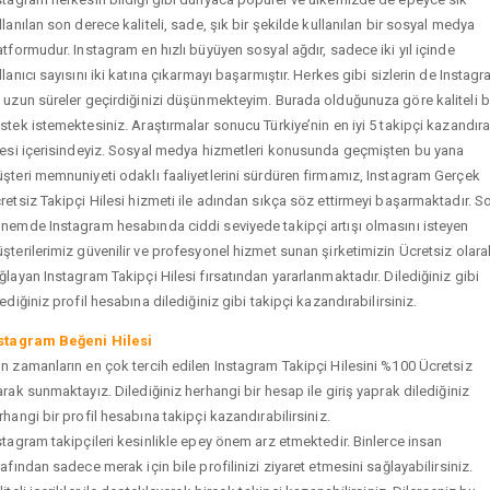
llanılan son derece kaliteli, sade, şık bir şekilde kullanılan bir sosyal medya
atformudur. Instagram en hızlı büyüyen sosyal ağdır, sadece iki yıl içinde
llanıcı sayısını iki katına çıkarmayı başarmıştır. Herkes gibi sizlerin de Instag
 uzun süreler geçirdiğinizi düşünmekteyim. Burada olduğunuza göre kaliteli b
stek istemektesiniz. Araştırmalar sonucu Türkiye’nin en iyi 5 takipçi kazandır
tesi içerisindeyiz. Sosyal medya hizmetleri konusunda geçmişten bu yana
şteri memnuniyeti odaklı faaliyetlerini sürdüren firmamız, Instagram Gerçek
retsiz Takipçi Hilesi hizmeti ile adından sıkça söz ettirmeyi başarmaktadır. S
nemde Instagram hesabında ciddi seviyede takipçi artışı olmasını isteyen
şterilerimiz güvenilir ve profesyonel hizmet sunan şirketimizin Ücretsiz olara
ğlayan Instagram Takipçi Hilesi fırsatından yararlanmaktadır. Dilediğiniz gibi
tediğiniz profil hesabına dilediğiniz gibi takipçi kazandırabilirsiniz.
stagram Beğeni Hilesi
n zamanların en çok tercih edilen Instagram Takipçi Hilesini %100 Ücretsiz
arak sunmaktayız. Dilediğiniz herhangi bir hesap ile giriş yaprak dilediğiniz
rhangi bir profil hesabına takipçi kazandırabilirsiniz.
stagram takipçileri kesinlikle epey önem arz etmektedir. Binlerce insan
rafından sadece merak için bile profilinizi ziyaret etmesini sağlayabilirsiniz.