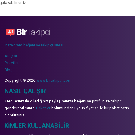
gulayabilirsiniz.
instagram beğeni ve takipçi sitesi
Araçlar
Paketler
Blog
Copyright © 2026
www.birtakipci.com
NASIL ÇALIŞIR
Kredileriniz ile dilediğiniz paylaşımınıza beğeni ve profilinize takipçi
gönderebilirsiniz.
Paketler
bölümünden uygun fiyatlar ile bir paket satın
alabilirsiniz.
KIMLER KULLANABILIR