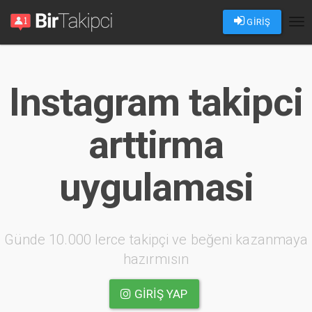
GİRİŞ
Tog
nav
Instagram takipci
arttirma
uygulamasi
Günde 10.000 lerce takipçi ve beğeni kazanmaya
hazırmısın
GIRIŞ YAP