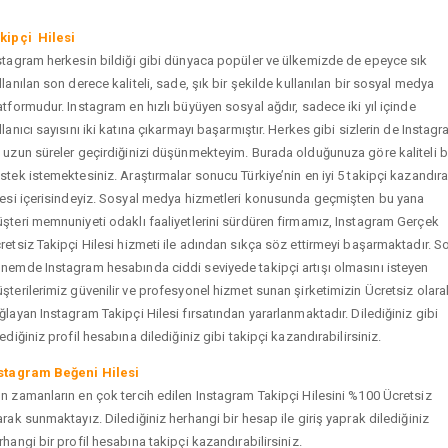
kipçi Hilesi
stagram herkesin bildiği gibi dünyaca popüler ve ülkemizde de epeyce sık
llanılan son derece kaliteli, sade, şık bir şekilde kullanılan bir sosyal medya
atformudur. Instagram en hızlı büyüyen sosyal ağdır, sadece iki yıl içinde
llanıcı sayısını iki katına çıkarmayı başarmıştır. Herkes gibi sizlerin de Instag
 uzun süreler geçirdiğinizi düşünmekteyim. Burada olduğunuza göre kaliteli b
stek istemektesiniz. Araştırmalar sonucu Türkiye’nin en iyi 5 takipçi kazandır
tesi içerisindeyiz. Sosyal medya hizmetleri konusunda geçmişten bu yana
şteri memnuniyeti odaklı faaliyetlerini sürdüren firmamız, Instagram Gerçek
retsiz Takipçi Hilesi hizmeti ile adından sıkça söz ettirmeyi başarmaktadır. S
nemde Instagram hesabında ciddi seviyede takipçi artışı olmasını isteyen
şterilerimiz güvenilir ve profesyonel hizmet sunan şirketimizin Ücretsiz olara
ğlayan Instagram Takipçi Hilesi fırsatından yararlanmaktadır. Dilediğiniz gibi
tediğiniz profil hesabına dilediğiniz gibi takipçi kazandırabilirsiniz.
stagram Beğeni Hilesi
n zamanların en çok tercih edilen Instagram Takipçi Hilesini %100 Ücretsiz
arak sunmaktayız. Dilediğiniz herhangi bir hesap ile giriş yaprak dilediğiniz
rhangi bir profil hesabına takipçi kazandırabilirsiniz.