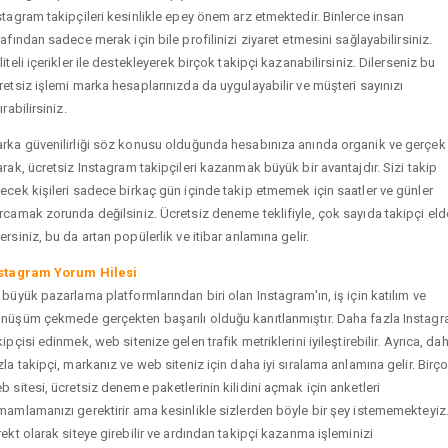
stagram takipçileri kesinlikle epey önem arz etmektedir. Binlerce insan
rafından sadece merak için bile profilinizi ziyaret etmesini sağlayabilirsiniz.
liteli içerikler ile destekleyerek birçok takipçi kazanabilirsiniz. Dilerseniz bu
retsiz işlemi marka hesaplarınızda da uygulayabilir ve müşteri sayınızı
ırabilirsiniz.
rka güvenilirliği söz konusu olduğunda hesabınıza anında organik ve gerçek
arak, ücretsiz Instagram takipçileri kazanmak büyük bir avantajdır. Sizi takip
ecek kişileri sadece birkaç gün içinde takip etmemek için saatler ve günler
rcamak zorunda değilsiniz. Ücretsiz deneme teklifiyle, çok sayıda takipçi eld
ersiniz, bu da artan popülerlik ve itibar anlamına gelir.
stagram Yorum Hilesi
 büyük pazarlama platformlarından biri olan Instagram'ın, iş için katılım ve
nüşüm çekmede gerçekten başarılı olduğu kanıtlanmıştır. Daha fazla Instag
kipçisi edinmek, web sitenize gelen trafik metriklerini iyileştirebilir. Ayrıca, da
zla takipçi, markanız ve web siteniz için daha iyi sıralama anlamına gelir. Birç
b sitesi, ücretsiz deneme paketlerinin kilidini açmak için anketleri
mamlamanızı gerektirir ama kesinlikle sizlerden böyle bir şey istememekteyiz
rekt olarak siteye girebilir ve ardından takipçi kazanma işleminizi