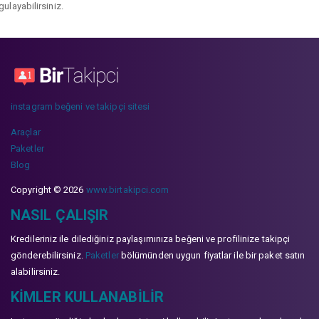
gulayabilirsiniz.
instagram beğeni ve takipçi sitesi
Araçlar
Paketler
Blog
Copyright © 2026
www.birtakipci.com
NASIL ÇALIŞIR
Kredileriniz ile dilediğiniz paylaşımınıza beğeni ve profilinize takipçi
gönderebilirsiniz.
Paketler
bölümünden uygun fiyatlar ile bir paket satın
alabilirsiniz.
KIMLER KULLANABILIR