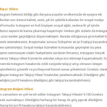
kipçi Hilesi
stagram herkesin bildiği gibi dünyaca popüler ve ülkemizde de epeyce sık
llanılan son derece kaliteli, sade, şık bir şekilde kullanılan bir sosyal medya
atformudur. Instagram en hızlı büyüyen sosyal ağdır, sadece iki yıl içinde
llanıcı sayısını iki katına çıkarmayı başarmıştır. Herkes gibi sizlerin de Instag
 uzun süreler geçirdiğinizi düşünmekteyim. Burada olduğunuza göre kaliteli b
stek istemektesiniz. Araştırmalar sonucu Türkiye’nin en iyi 5 takipçi kazandır
tesi içerisindeyiz. Sosyal medya hizmetleri konusunda geçmişten bu yana
şteri memnuniyeti odaklı faaliyetlerini sürdüren firmamız, Instagram Gerçek
retsiz Takipçi Hilesi hizmeti ile adından sıkça söz ettirmeyi başarmaktadır. S
nemde Instagram hesabında ciddi seviyede takipçi artışı olmasını isteyen
şterilerimiz güvenilir ve profesyonel hizmet sunan şirketimizin Ücretsiz olara
ğlayan Instagram Takipçi Hilesi fırsatından yararlanmaktadır. Dilediğiniz gibi
tediğiniz profil hesabına dilediğiniz gibi takipçi kazandırabilirsiniz.
stagram Beğeni Hilesi
n zamanların en çok tercih edilen Instagram Takipçi Hilesini %100 Ücretsiz
arak sunmaktayız. Dilediğiniz herhangi bir hesap ile giriş yaprak dilediğiniz
rhangi bir profil hesabına takipçi kazandırabilirsiniz.