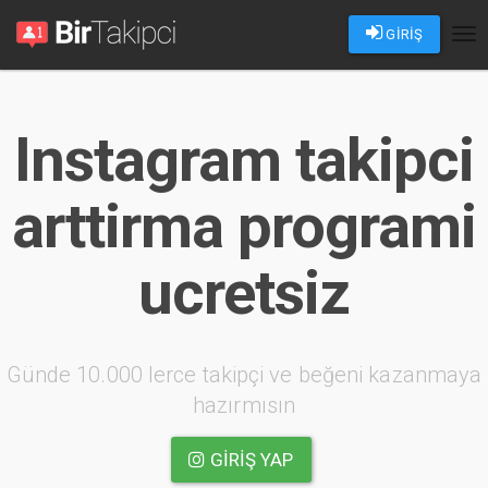
GİRİŞ
Tog
nav
Instagram takipci
arttirma programi
ucretsiz
Günde 10.000 lerce takipçi ve beğeni kazanmaya
hazırmısın
GIRIŞ YAP