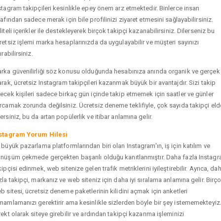
stagram takipçileri kesinlikle epey önem arz etmektedir. Binlerce insan
rafından sadece merak için bile profilinizi ziyaret etmesini sağlayabilirsiniz.
liteli içerikler ile destekleyerek birçok takipçi kazanabilirsiniz. Dilerseniz bu
retsiz işlemi marka hesaplarınızda da uygulayabilir ve müşteri sayınızı
ırabilirsiniz.
rka güvenilirliği söz konusu olduğunda hesabınıza anında organik ve gerçek
arak, ücretsiz Instagram takipçileri kazanmak büyük bir avantajdır. Sizi takip
ecek kişileri sadece birkaç gün içinde takip etmemek için saatler ve günler
rcamak zorunda değilsiniz. Ücretsiz deneme teklifiyle, çok sayıda takipçi eld
ersiniz, bu da artan popülerlik ve itibar anlamına gelir.
stagram Yorum Hilesi
 büyük pazarlama platformlarından biri olan Instagram'ın, iş için katılım ve
nüşüm çekmede gerçekten başarılı olduğu kanıtlanmıştır. Daha fazla Instag
kipçisi edinmek, web sitenize gelen trafik metriklerini iyileştirebilir. Ayrıca, da
zla takipçi, markanız ve web siteniz için daha iyi sıralama anlamına gelir. Birç
b sitesi, ücretsiz deneme paketlerinin kilidini açmak için anketleri
mamlamanızı gerektirir ama kesinlikle sizlerden böyle bir şey istememekteyiz
rekt olarak siteye girebilir ve ardından takipçi kazanma işleminizi