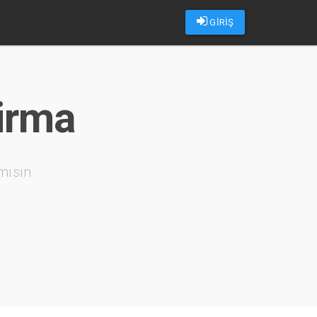
GİRİŞ
tirma
mısın