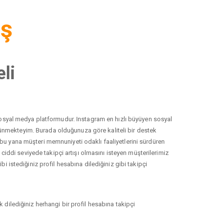
iş
li
r sosyal medya platformudur. Instagram en hızlı büyüyen sosyal
düşünmekteyim. Burada olduğunuza göre kaliteli bir destek
 bu yana müşteri memnuniyeti odaklı faaliyetlerini sürdüren
ddi seviyede takipçi artışı olmasını isteyen müşterilerimiz
i istediğiniz profil hesabına dilediğiniz gibi takipçi
 dilediğiniz herhangi bir profil hesabına takipçi