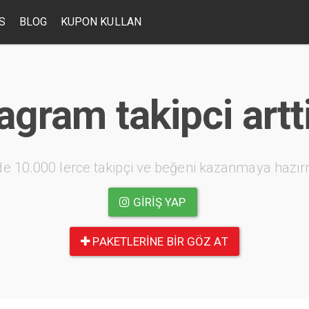
S
BLOG
KUPON KULLAN
agram takipci art
e 10.000 lerce takipçi ve beğeni kazanmaya hazır
GIRIŞ YAP
PAKETLERINE BIR GÖZ AT