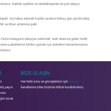
rsiniz. Kaliteli içerikler ile destekleyerek birçok takipçi
jdır. Sizi takip edecek kişileri sadece birkaç gün içinde takip
k ve itibar anlamına gelir.
 fazla Instagram takipçisi edinmek, web sitenize gelen trafik
 deneme paketlerinin kilidini açmak için anketleri tamamlamanızı
lirsiniz.
R
BIZE ULAŞIN
mi
Her türlü soru ve görüşleriniz için
İletişim
iriş yapın
kanallarımızdan bizimle irtibat kurabilirsiniz.
anım
çbir ücret