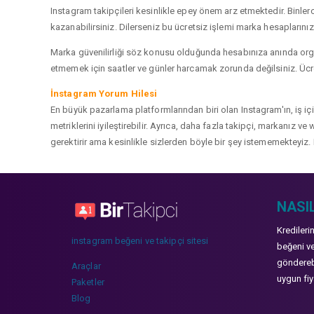
Instagram takipçileri kesinlikle epey önem arz etmektedir. Binlerce
kazanabilirsiniz. Dilerseniz bu ücretsiz işlemi marka hesaplarınızd
Marka güvenilirliği söz konusu olduğunda hesabınıza anında organ
etmemek için saatler ve günler harcamak zorunda değilsiniz. Ücret
İnstagram Yorum Hilesi
En büyük pazarlama platformlarından biri olan Instagram'ın, iş i
metriklerini iyileştirebilir. Ayrıca, daha fazla takipçi, markanız 
gerektirir ama kesinlikle sizlerden böyle bir şey istememekteyiz. 
NASIL
Kredileri
instagram beğeni ve takipçi sitesi
beğeni ve
gönderebi
Araçlar
uygun fiya
Paketler
Blog