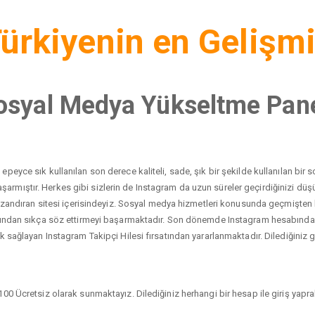
ürkiyenin en Gelişm
osyal Medya Yükseltme Pane
peyce sık kullanılan son derece kaliteli, sade, şık bir şekilde kullanılan bi
yı başarmıştır. Herkes gibi sizlerin de Instagram da uzun süreler geçirdiğinizi 
 kazandıran sitesi içerisindeyiz. Sosyal medya hizmetleri konusunda geçmişten
dından sıkça söz ettirmeyi başarmaktadır. Son dönemde Instagram hesabında ci
 sağlayan Instagram Takipçi Hilesi fırsatından yararlanmaktadır. Dilediğiniz gib
00 Ücretsiz olarak sunmaktayız. Dilediğiniz herhangi bir hesap ile giriş yaprak