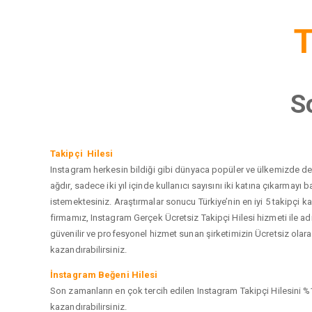
T
S
Takipçi Hilesi
Instagram herkesin bildiği gibi dünyaca popüler ve ülkemizde de e
ağdır, sadece iki yıl içinde kullanıcı sayısını iki katına çıkarma
istemektesiniz. Araştırmalar sonucu Türkiye’nin en iyi 5 takipçi
firmamız, Instagram Gerçek Ücretsiz Takipçi Hilesi hizmeti ile a
güvenilir ve profesyonel hizmet sunan şirketimizin Ücretsiz olarak
kazandırabilirsiniz.
İnstagram Beğeni Hilesi
Son zamanların en çok tercih edilen Instagram Takipçi Hilesini %1
kazandırabilirsiniz.