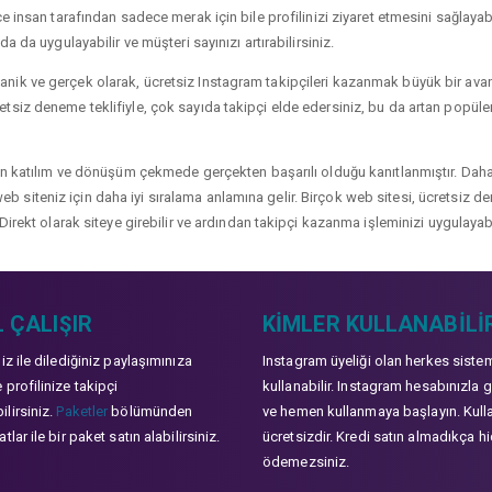
 insan tarafından sadece merak için bile profilinizi ziyaret etmesini sağlayabili
a da uygulayabilir ve müşteri sayınızı artırabilirsiniz.
ik ve gerçek olarak, ücretsiz Instagram takipçileri kazanmak büyük bir avanta
siz deneme teklifiyle, çok sayıda takipçi elde edersiniz, bu da artan popülerli
çin katılım ve dönüşüm çekmede gerçekten başarılı olduğu kanıtlanmıştır. Daha
ve web siteniz için daha iyi sıralama anlamına gelir. Birçok web sitesi, ücretsiz
Direkt olarak siteye girebilir ve ardından takipçi kazanma işleminizi uygulayabi
 ÇALIŞIR
KIMLER KULLANABILI
niz ile dilediğiniz paylaşımınıza
Instagram üyeliği olan herkes siste
 profilinize takipçi
kullanabilir. Instagram hesabınızla g
lirsiniz.
Paketler
bölümünden
ve hemen kullanmaya başlayın. Kull
tlar ile bir paket satın alabilirsiniz.
ücretsizdir. Kredi satın almadıkça hi
ödemezsiniz.