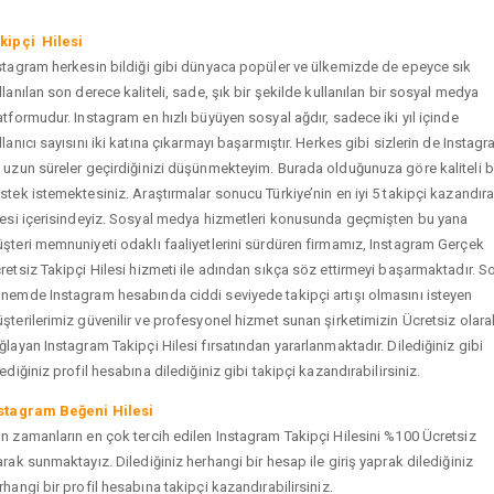
kipçi Hilesi
stagram herkesin bildiği gibi dünyaca popüler ve ülkemizde de epeyce sık
llanılan son derece kaliteli, sade, şık bir şekilde kullanılan bir sosyal medya
atformudur. Instagram en hızlı büyüyen sosyal ağdır, sadece iki yıl içinde
llanıcı sayısını iki katına çıkarmayı başarmıştır. Herkes gibi sizlerin de Instag
 uzun süreler geçirdiğinizi düşünmekteyim. Burada olduğunuza göre kaliteli b
stek istemektesiniz. Araştırmalar sonucu Türkiye’nin en iyi 5 takipçi kazandır
tesi içerisindeyiz. Sosyal medya hizmetleri konusunda geçmişten bu yana
şteri memnuniyeti odaklı faaliyetlerini sürdüren firmamız, Instagram Gerçek
retsiz Takipçi Hilesi hizmeti ile adından sıkça söz ettirmeyi başarmaktadır. S
nemde Instagram hesabında ciddi seviyede takipçi artışı olmasını isteyen
şterilerimiz güvenilir ve profesyonel hizmet sunan şirketimizin Ücretsiz olara
ğlayan Instagram Takipçi Hilesi fırsatından yararlanmaktadır. Dilediğiniz gibi
tediğiniz profil hesabına dilediğiniz gibi takipçi kazandırabilirsiniz.
stagram Beğeni Hilesi
n zamanların en çok tercih edilen Instagram Takipçi Hilesini %100 Ücretsiz
arak sunmaktayız. Dilediğiniz herhangi bir hesap ile giriş yaprak dilediğiniz
rhangi bir profil hesabına takipçi kazandırabilirsiniz.