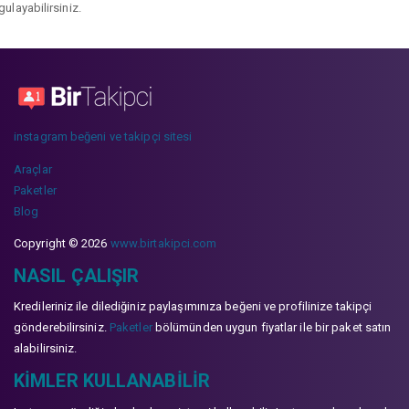
gulayabilirsiniz.
instagram beğeni ve takipçi sitesi
Araçlar
Paketler
Blog
Copyright © 2026
www.birtakipci.com
NASIL ÇALIŞIR
Kredileriniz ile dilediğiniz paylaşımınıza beğeni ve profilinize takipçi
gönderebilirsiniz.
Paketler
bölümünden uygun fiyatlar ile bir paket satın
alabilirsiniz.
KIMLER KULLANABILIR