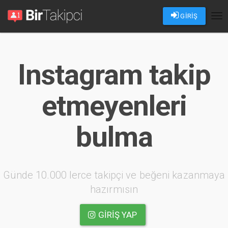
GİRİŞ
Tog
nav
Instagram takip
etmeyenleri
bulma
Günde 10.000 lerce takipçi ve beğeni kazanmaya
hazırmısın
GIRIŞ YAP