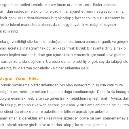
stagram takipçileri kesinlikle epey önem arz etmektedir. Binlerce insan
rafından sadece merak için bile profilinizi ziyaret etmesini sağlayabilirsiniz.
liteli içerikler ile destekleyerek birçok takipçi kazanabilirsiniz. Dilerseniz bu
retsiz işlemi marka hesaplarınızda da uygulayabilir ve müşteri sayınızı
ırabilirsiniz.
rka güvenilirliği söz konusu olduğunda hesabınıza anında organik ve gerçek
arak, ücretsiz Instagram takipçileri kazanmak büyük bir avantajdır. Sizi takip
ecek kişileri sadece birkaç gün içinde takip etmemek için saatler ve günler
rcamak zorunda değilsiniz. Ücretsiz deneme teklifiyle, çok sayıda takipçi eld
ersiniz, bu da artan popülerlik ve itibar anlamına gelir.
stagram Yorum Hilesi
 büyük pazarlama platformlarından biri olan Instagram'ın, iş için katılım ve
nüşüm çekmede gerçekten başarılı olduğu kanıtlanmıştır. Daha fazla Instag
kipçisi edinmek, web sitenize gelen trafik metriklerini iyileştirebilir. Ayrıca, da
zla takipçi, markanız ve web siteniz için daha iyi sıralama anlamına gelir. Birç
b sitesi, ücretsiz deneme paketlerinin kilidini açmak için anketleri
mamlamanızı gerektirir ama kesinlikle sizlerden böyle bir şey istememekteyiz
rekt olarak siteye girebilir ve ardından takipçi kazanma işleminizi