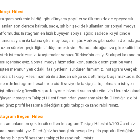
kipçi Hilesi
stagram herkesin bildiği gibi dünyaca popüler ve ülkemizde de epeyce sık
llanılan son derece kaliteli, sade, şık bir şekilde kullanılan bir sosyal medya
atformudur. Instagram en hızlı büyüyen sosyal ağdır, sadece iki yıl içinde
llanıcı sayısını iki katına çıkarmayı başarmıştır. Herkes gibi sizlerin de Instag
 uzun süreler geçirdiğinizi düşünmekteyim. Burada olduğunuza göre kaliteli b
stek istemektesiniz. Araştırmalar sonucu Türkiye’nin en iyi 5 takipçi kazandır
tesi içerisindeyiz. Sosyal medya hizmetleri konusunda geçmişten bu yana
şteri memnuniyeti odaklı faaliyetlerini sürdüren firmamız, Instagram Gerçek
retsiz Takipçi Hilesi hizmeti ile adından sıkça söz ettirmeyi başarmaktadır. S
nemde Instagram hesabında ciddi seviyede takipçi artışı olmasını isteyen
şterilerimiz güvenilir ve profesyonel hizmet sunan şirketimizin Ücretsiz olara
ğlayan Instagram Takipçi Hilesi fırsatından yararlanmaktadır. Dilediğiniz gibi
tediğiniz profil hesabına dilediğiniz gibi takipçi kazandırabilirsiniz.
stagram Beğeni Hilesi
n zamanların en çok tercih edilen Instagram Takipçi Hilesini %100 Ücretsiz
arak sunmaktayız. Dilediğiniz herhangi bir hesap ile giriş yaprak dilediğiniz
rhangi bir profil hesabına takipçi kazandırabilirsiniz.