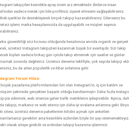
stagram takipçileri kesinlikle epey önem arz etmektedir. Binlerce insan
rafından sadece merak için bile profilinizi ziyaret etmesini sağlayabilirsiniz.
liteli içerikler ile destekleyerek birçok takipçi kazanabilirsiniz. Dilerseniz bu
retsiz işlemi marka hesaplarınızda da uygulayabilir ve müşteri sayınızı
ırabilirsiniz.
rka güvenilirliği söz konusu olduğunda hesabınıza anında organik ve gerçek
arak, ücretsiz Instagram takipçileri kazanmak büyük bir avantajdır. Sizi takip
ecek kişileri sadece birkaç gün içinde takip etmemek için saatler ve günler
rcamak zorunda değilsiniz. Ücretsiz deneme teklifiyle, çok sayıda takipçi eld
ersiniz, bu da artan popülerlik ve itibar anlamına gelir.
stagram Yorum Hilesi
 büyük pazarlama platformlarından biri olan Instagram'ın, iş için katılım ve
nüşüm çekmede gerçekten başarılı olduğu kanıtlanmıştır. Daha fazla Instag
kipçisi edinmek, web sitenize gelen trafik metriklerini iyileştirebilir. Ayrıca, da
zla takipçi, markanız ve web siteniz için daha iyi sıralama anlamına gelir. Birç
b sitesi, ücretsiz deneme paketlerinin kilidini açmak için anketleri
mamlamanızı gerektirir ama kesinlikle sizlerden böyle bir şey istememekteyiz
rekt olarak siteye girebilir ve ardından takipçi kazanma işleminizi