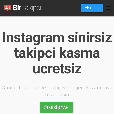
GİRİŞ
Tog
nav
Instagram sinirsiz
takipci kasma
ucretsiz
Günde 10.000 lerce takipçi ve beğeni kazanmaya
hazırmısın
GIRIŞ YAP