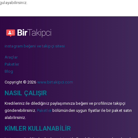
gulayabilirsiniz.
instagram beğeni ve takipçi sitesi
Araçlar
Paketler
Blog
Copyright © 2026
www.birtakipci.com
NASIL ÇALIŞIR
Kredileriniz ile dilediğiniz paylaşımınıza beğeni ve profilinize takipçi
gönderebilirsiniz.
Paketler
bölümünden uygun fiyatlar ile bir paket satın
alabilirsiniz.
KIMLER KULLANABILIR