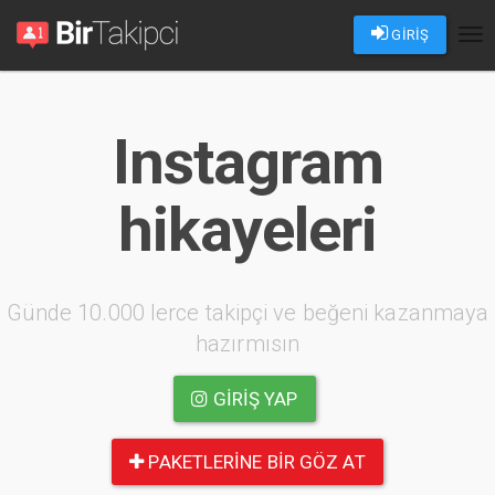
GİRİŞ
Tog
nav
Instagram
hikayeleri
Günde 10.000 lerce takipçi ve beğeni kazanmaya
hazırmısın
GIRIŞ YAP
PAKETLERINE BIR GÖZ AT