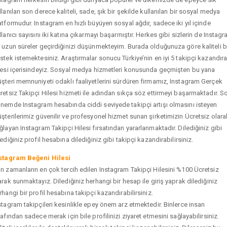
llanılan son derece kaliteli, sade, şık bir şekilde kullanılan bir sosyal medya
atformudur. Instagram en hızlı büyüyen sosyal ağdır, sadece iki yıl içinde
llanıcı sayısını iki katına çıkarmayı başarmıştır. Herkes gibi sizlerin de Instag
 uzun süreler geçirdiğinizi düşünmekteyim. Burada olduğunuza göre kaliteli b
stek istemektesiniz. Araştırmalar sonucu Türkiye’nin en iyi 5 takipçi kazandır
tesi içerisindeyiz. Sosyal medya hizmetleri konusunda geçmişten bu yana
şteri memnuniyeti odaklı faaliyetlerini sürdüren firmamız, Instagram Gerçek
retsiz Takipçi Hilesi hizmeti ile adından sıkça söz ettirmeyi başarmaktadır. S
nemde Instagram hesabında ciddi seviyede takipçi artışı olmasını isteyen
şterilerimiz güvenilir ve profesyonel hizmet sunan şirketimizin Ücretsiz olara
ğlayan Instagram Takipçi Hilesi fırsatından yararlanmaktadır. Dilediğiniz gibi
tediğiniz profil hesabına dilediğiniz gibi takipçi kazandırabilirsiniz.
stagram Beğeni Hilesi
n zamanların en çok tercih edilen Instagram Takipçi Hilesini %100 Ücretsiz
arak sunmaktayız. Dilediğiniz herhangi bir hesap ile giriş yaprak dilediğiniz
rhangi bir profil hesabına takipçi kazandırabilirsiniz.
stagram takipçileri kesinlikle epey önem arz etmektedir. Binlerce insan
rafından sadece merak için bile profilinizi ziyaret etmesini sağlayabilirsiniz.