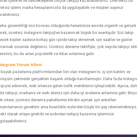
liteli içerikler ile destekleyerek birçok takipçi kazanabilirsiniz. Dilerseniz bu
retsiz işlemi marka hesaplarınızda da uygulayabilir ve müşteri sayınızı
ırabilirsiniz.
rka güvenilirliği söz konusu olduğunda hesabınıza anında organik ve gerçek
arak, ücretsiz Instagram takipçileri kazanmak büyük bir avantajdır. Sizi takip
ecek kişileri sadece birkaç gün içinde takip etmemek için saatler ve günler
rcamak zorunda değilsiniz. Ücretsiz deneme teklifiyle, çok sayıda takipçi eld
ersiniz, bu da artan popülerlik ve itibar anlamına gelir.
stagram Yorum Hilesi
 büyük pazarlama platformlarından biri olan Instagram'ın, iş için katılım ve
nüşüm çekmede gerçekten başarılı olduğu kanıtlanmıştır. Daha fazla Instag
kipçisi edinmek, web sitenize gelen trafik metriklerini iyileştirebilir. Ayrıca, da
zla takipçi, markanız ve web siteniz için daha iyi sıralama anlamına gelir. Birç
b sitesi, ücretsiz deneme paketlerinin kilidini açmak için anketleri
mamlamanızı gerektirir ama kesinlikle sizlerden böyle bir şey istememekteyiz
rekt olarak siteye girebilir ve ardından takipçi kazanma işleminizi
gulayabilirsiniz.