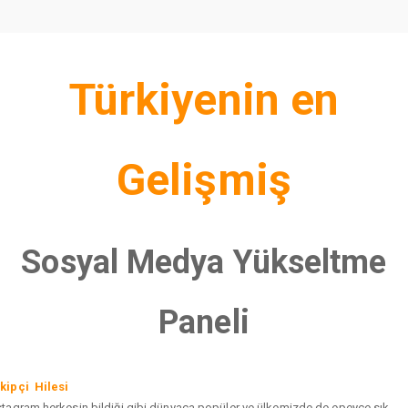
Türkiyenin en
Gelişmiş
Sosyal Medya Yükseltme
Paneli
kipçi Hilesi
stagram herkesin bildiği gibi dünyaca popüler ve ülkemizde de epeyce sık