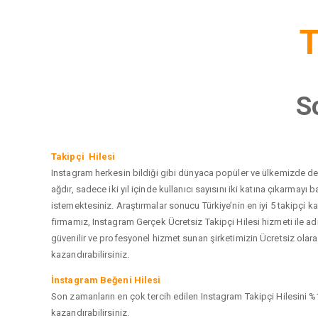
T
S
Takipçi Hilesi
Instagram herkesin bildiği gibi dünyaca popüler ve ülkemizde de e
ağdır, sadece iki yıl içinde kullanıcı sayısını iki katına çıkarma
istemektesiniz. Araştırmalar sonucu Türkiye’nin en iyi 5 takipçi
firmamız, Instagram Gerçek Ücretsiz Takipçi Hilesi hizmeti ile a
güvenilir ve profesyonel hizmet sunan şirketimizin Ücretsiz olarak
kazandırabilirsiniz.
İnstagram Beğeni Hilesi
Son zamanların en çok tercih edilen Instagram Takipçi Hilesini %1
kazandırabilirsiniz.