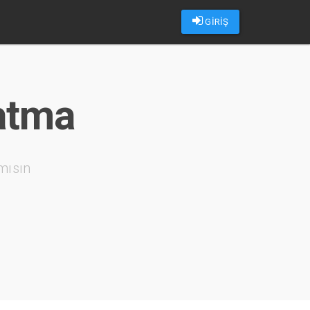
GİRİŞ
atma
mısın