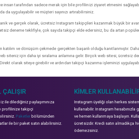
 insan tarafından sadece merak için bile profilinizi ziyaret etmesini sağlayabili
a da uygulayabilir ve müşteri sayınızı artırabilirsiniz.
ik ve gerçek olarak, ücretsiz Instagram takipçileri kazanmak büyük bir avanta
siz deneme teklifiyle, çok sayıda takipçi elde edersiniz, bu da artan popülerli
çin katılım ve dönüşüm çekmede gerçekten başarılı olduğu kanıtlanmıştır. Daha
ve web siteniz için daha iyi sıralama anlamına gelir. Birçok web sitesi, ücretsiz
Direkt olarak siteye girebilir ve ardından takipçi kazanma işleminizi uygulayabi
 ÇALIŞIR
KIMLER KULLANABILI
niz ile dilediğiniz paylaşımınıza
Instagram üyeliği olan herkes siste
 profilinize takipçi
kullanabilir. Instagram hesabınızla g
lirsiniz.
Paketler
bölümünden
ve hemen kullanmaya başlayın. Kull
tlar ile bir paket satın alabilirsiniz.
ücretsizdir. Kredi satın almadıkça hi
ödemezsiniz.