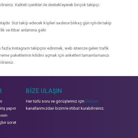
rsiniz. Kaliteli içerikler ile destekleyerek birçok takipçi
jdır. Sizi takip edecek kişileri sadece birkaç gün içinde takip
k ve itibar anlamına gelir.
 fazla Instagram takipçisi edinmek, web sitenize gelen trafik
 deneme paketlerinin kilidini açmak için anketleri tamamlamanızı
lirsiniz.
R
BIZE ULAŞIN
mi
Her türlü soru ve görüşleriniz için
İletişim
iriş yapın
kanallarımızdan bizimle irtibat kurabilirsiniz.
anım
çbir ücret