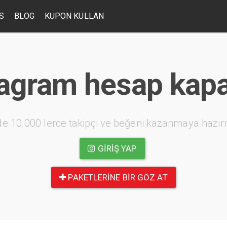
S
BLOG
KUPON KULLAN
tagram hesap kap
e 10.000 lerce takipçi ve beğeni kazanmaya hazır
GIRIŞ YAP
PAKETLERINE BIR GÖZ AT