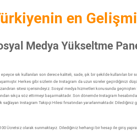
ürkiyenin en Gelişm
osyal Medya Yükseltme Pane
peyce sık kullanılan son derece kaliteli, sade, şık bir şekilde kullanılan bi
yı başarmıştır. Herkes gibi sizlerin de Instagram da uzun süreler geçirdiğinizi 
 kazandıran sitesi içerisindeyiz. Sosyal medya hizmetleri konusunda geçmişten
dından sıkça söz ettirmeyi başarmaktadır. Son dönemde Instagram hesabında ci
 sağlayan Instagram Takipçi Hilesi fırsatından yararlanmaktadır. Dilediğiniz gib
00 Ücretsiz olarak sunmaktayız. Dilediğiniz herhangi bir hesap ile giriş yaprak