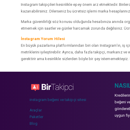
Instagram takipçileri kesinlikle epey önem arz etmektedir. Binlerce
kazanabilirsiniz. Dilerseniz bu ücretsiz işlemi marka hesaplarınızd
Marka güvenilirliği söz konusu olduğunda hesabınıza anında organ
etmemek için saatler ve günler harcamak zorunda değilsiniz. Ücret
İnstagram Yorum Hilesi
En büyük pazarlama platformlarından biri olan Instagram'ın, iş i
metriklerini iyileştirebilir. Ayrıca, daha fazla takipçi, markanız 
gerektirir ama kesinlikle sizlerden böyle bir şey istememekteyiz. 
NASIL
Kredileri
instagram beğeni ve takipçi sitesi
beğeni ve
gönderebi
Araçlar
uygun fiya
Paketler
Blog