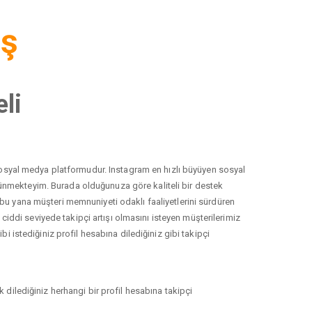
iş
li
r sosyal medya platformudur. Instagram en hızlı büyüyen sosyal
düşünmekteyim. Burada olduğunuza göre kaliteli bir destek
 bu yana müşteri memnuniyeti odaklı faaliyetlerini sürdüren
ddi seviyede takipçi artışı olmasını isteyen müşterilerimiz
i istediğiniz profil hesabına dilediğiniz gibi takipçi
 dilediğiniz herhangi bir profil hesabına takipçi