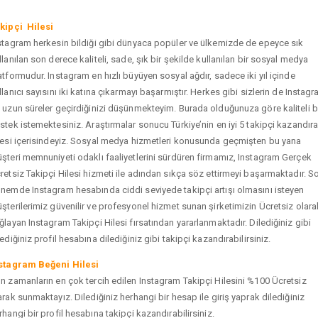
kipçi Hilesi
stagram herkesin bildiği gibi dünyaca popüler ve ülkemizde de epeyce sık
llanılan son derece kaliteli, sade, şık bir şekilde kullanılan bir sosyal medya
atformudur. Instagram en hızlı büyüyen sosyal ağdır, sadece iki yıl içinde
llanıcı sayısını iki katına çıkarmayı başarmıştır. Herkes gibi sizlerin de Instag
 uzun süreler geçirdiğinizi düşünmekteyim. Burada olduğunuza göre kaliteli b
stek istemektesiniz. Araştırmalar sonucu Türkiye’nin en iyi 5 takipçi kazandır
tesi içerisindeyiz. Sosyal medya hizmetleri konusunda geçmişten bu yana
şteri memnuniyeti odaklı faaliyetlerini sürdüren firmamız, Instagram Gerçek
retsiz Takipçi Hilesi hizmeti ile adından sıkça söz ettirmeyi başarmaktadır. S
nemde Instagram hesabında ciddi seviyede takipçi artışı olmasını isteyen
şterilerimiz güvenilir ve profesyonel hizmet sunan şirketimizin Ücretsiz olara
ğlayan Instagram Takipçi Hilesi fırsatından yararlanmaktadır. Dilediğiniz gibi
tediğiniz profil hesabına dilediğiniz gibi takipçi kazandırabilirsiniz.
stagram Beğeni Hilesi
n zamanların en çok tercih edilen Instagram Takipçi Hilesini %100 Ücretsiz
arak sunmaktayız. Dilediğiniz herhangi bir hesap ile giriş yaprak dilediğiniz
rhangi bir profil hesabına takipçi kazandırabilirsiniz.