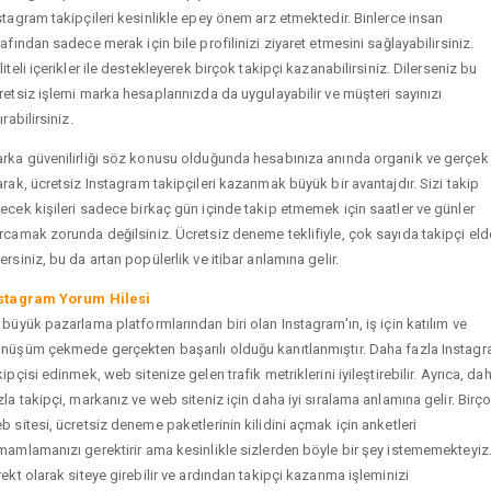
stagram takipçileri kesinlikle epey önem arz etmektedir. Binlerce insan
rafından sadece merak için bile profilinizi ziyaret etmesini sağlayabilirsiniz.
liteli içerikler ile destekleyerek birçok takipçi kazanabilirsiniz. Dilerseniz bu
retsiz işlemi marka hesaplarınızda da uygulayabilir ve müşteri sayınızı
ırabilirsiniz.
rka güvenilirliği söz konusu olduğunda hesabınıza anında organik ve gerçek
arak, ücretsiz Instagram takipçileri kazanmak büyük bir avantajdır. Sizi takip
ecek kişileri sadece birkaç gün içinde takip etmemek için saatler ve günler
rcamak zorunda değilsiniz. Ücretsiz deneme teklifiyle, çok sayıda takipçi eld
ersiniz, bu da artan popülerlik ve itibar anlamına gelir.
stagram Yorum Hilesi
 büyük pazarlama platformlarından biri olan Instagram'ın, iş için katılım ve
nüşüm çekmede gerçekten başarılı olduğu kanıtlanmıştır. Daha fazla Instag
kipçisi edinmek, web sitenize gelen trafik metriklerini iyileştirebilir. Ayrıca, da
zla takipçi, markanız ve web siteniz için daha iyi sıralama anlamına gelir. Birç
b sitesi, ücretsiz deneme paketlerinin kilidini açmak için anketleri
mamlamanızı gerektirir ama kesinlikle sizlerden böyle bir şey istememekteyiz
rekt olarak siteye girebilir ve ardından takipçi kazanma işleminizi