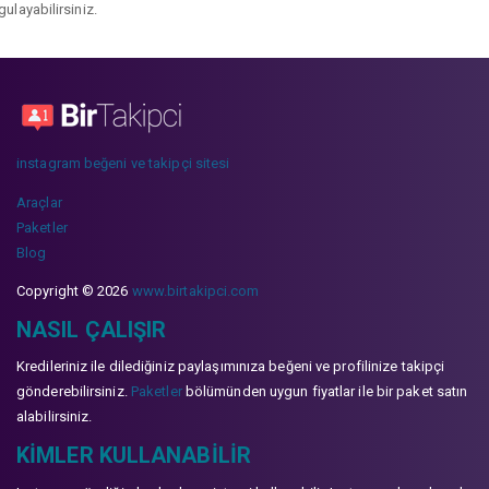
gulayabilirsiniz.
instagram beğeni ve takipçi sitesi
Araçlar
Paketler
Blog
Copyright © 2026
www.birtakipci.com
NASIL ÇALIŞIR
Kredileriniz ile dilediğiniz paylaşımınıza beğeni ve profilinize takipçi
gönderebilirsiniz.
Paketler
bölümünden uygun fiyatlar ile bir paket satın
alabilirsiniz.
KIMLER KULLANABILIR