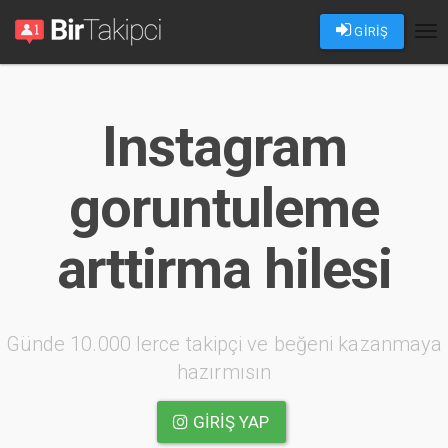
GİRİŞ
Tog
nav
Instagram
goruntuleme
arttirma hilesi
Günde 10.000 lerce takipçi ve beğeni kazanmaya
hazırmısın
GIRIŞ YAP