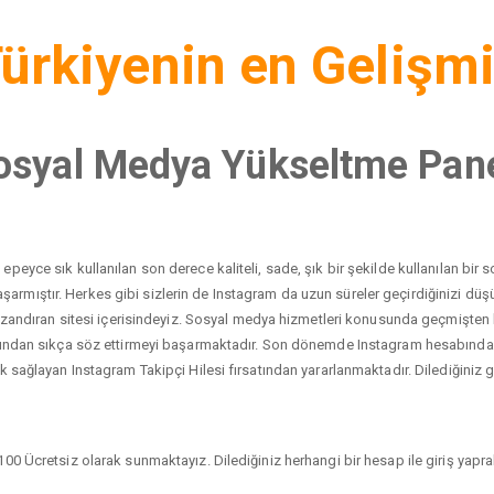
ürkiyenin en Gelişm
osyal Medya Yükseltme Pane
peyce sık kullanılan son derece kaliteli, sade, şık bir şekilde kullanılan bi
yı başarmıştır. Herkes gibi sizlerin de Instagram da uzun süreler geçirdiğinizi 
 kazandıran sitesi içerisindeyiz. Sosyal medya hizmetleri konusunda geçmişten
dından sıkça söz ettirmeyi başarmaktadır. Son dönemde Instagram hesabında ci
 sağlayan Instagram Takipçi Hilesi fırsatından yararlanmaktadır. Dilediğiniz gib
00 Ücretsiz olarak sunmaktayız. Dilediğiniz herhangi bir hesap ile giriş yaprak