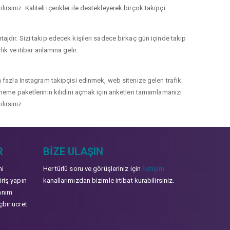
rsiniz. Kaliteli içerikler ile destekleyerek birçok takipçi
jdır. Sizi takip edecek kişileri sadece birkaç gün içinde takip
k ve itibar anlamına gelir.
 fazla Instagram takipçisi edinmek, web sitenize gelen trafik
 deneme paketlerinin kilidini açmak için anketleri tamamlamanızı
lirsiniz.
R
BIZE ULAŞIN
mi
Her türlü soru ve görüşleriniz için
İletişim
iriş yapın
kanallarımızdan bizimle irtibat kurabilirsiniz.
anım
çbir ücret