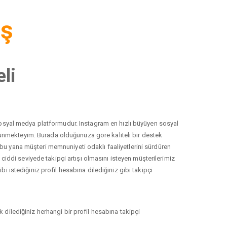
iş
li
r sosyal medya platformudur. Instagram en hızlı büyüyen sosyal
düşünmekteyim. Burada olduğunuza göre kaliteli bir destek
 bu yana müşteri memnuniyeti odaklı faaliyetlerini sürdüren
ddi seviyede takipçi artışı olmasını isteyen müşterilerimiz
i istediğiniz profil hesabına dilediğiniz gibi takipçi
 dilediğiniz herhangi bir profil hesabına takipçi