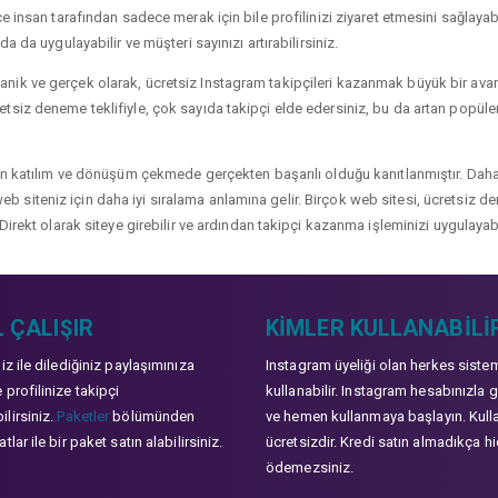
 insan tarafından sadece merak için bile profilinizi ziyaret etmesini sağlayabili
a da uygulayabilir ve müşteri sayınızı artırabilirsiniz.
ik ve gerçek olarak, ücretsiz Instagram takipçileri kazanmak büyük bir avanta
siz deneme teklifiyle, çok sayıda takipçi elde edersiniz, bu da artan popülerli
çin katılım ve dönüşüm çekmede gerçekten başarılı olduğu kanıtlanmıştır. Daha
ve web siteniz için daha iyi sıralama anlamına gelir. Birçok web sitesi, ücretsiz
Direkt olarak siteye girebilir ve ardından takipçi kazanma işleminizi uygulayabi
 ÇALIŞIR
KIMLER KULLANABILI
niz ile dilediğiniz paylaşımınıza
Instagram üyeliği olan herkes siste
 profilinize takipçi
kullanabilir. Instagram hesabınızla g
lirsiniz.
Paketler
bölümünden
ve hemen kullanmaya başlayın. Kull
tlar ile bir paket satın alabilirsiniz.
ücretsizdir. Kredi satın almadıkça hi
ödemezsiniz.