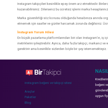
Instagram takipçileri kesinlikle epey önem arz etmektedir. Binlerce
kazanabilirsiniz. Dilerseniz bu ücretsiz işlemi marka hesaplarınızd
Marka güvenilirliği söz konusu olduğunda hesabınıza anında organ
etmemek için saatler ve günler harcamak zorunda değilsiniz. Ücret
İnstagram Yorum Hilesi
En büyük pazarlama platformlarından biri olan Instagram'ın, iş i
metriklerini iyileştirebilir. Ayrıca, daha fazla takipçi, markanız 
gerektirir ama kesinlikle sizlerden böyle bir şey istememekteyiz. 
NASIL
Kredileri
instagram beğeni ve takipçi sitesi
beğeni ve
gönderebi
Araçlar
uygun fiya
Paketler
Blog