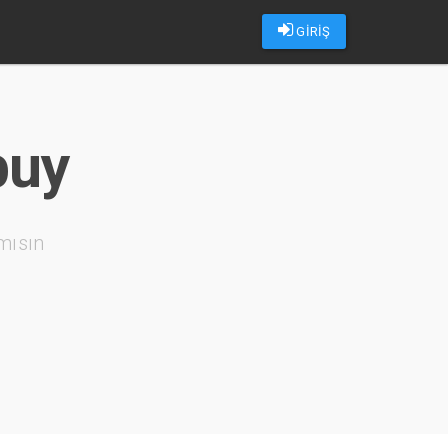
GİRİŞ
buy
mısın