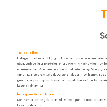
T
S
Takipçi Hilesi
Instagram herkesin bildiği gibi dünyaca popüler ve ülkemizde de e
ağdır, sadece iki yıl içinde kullanıcı sayısını iki katına çıkarma
istemektesiniz. Araştırmalar sonucu Türkiye’nin en iyi 5 takipçi
firmamız, Instagram Gerçek Ücretsiz Takipçi Hilesi hizmeti ile a
güvenilir ve profesyonel hizmet sunan şirketimizin Ücretsiz olarak
kazandırabilirsiniz.
İnstagram Beğeni Hilesi
Son zamanların en çok tercih edilen Instagram Takipçi Hilesini %1
kazandırabilirsiniz.