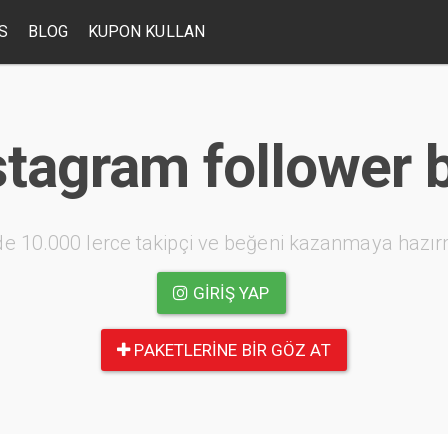
S
BLOG
KUPON KULLAN
stagram follower 
e 10.000 lerce takipçi ve beğeni kazanmaya hazır
GIRIŞ YAP
PAKETLERINE BIR GÖZ AT