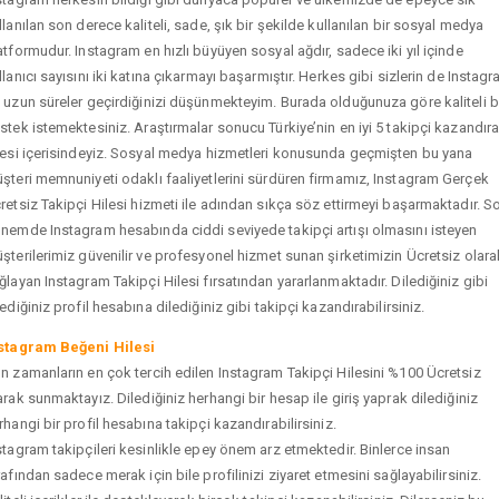
llanılan son derece kaliteli, sade, şık bir şekilde kullanılan bir sosyal medya
atformudur. Instagram en hızlı büyüyen sosyal ağdır, sadece iki yıl içinde
llanıcı sayısını iki katına çıkarmayı başarmıştır. Herkes gibi sizlerin de Instag
 uzun süreler geçirdiğinizi düşünmekteyim. Burada olduğunuza göre kaliteli b
stek istemektesiniz. Araştırmalar sonucu Türkiye’nin en iyi 5 takipçi kazandır
tesi içerisindeyiz. Sosyal medya hizmetleri konusunda geçmişten bu yana
şteri memnuniyeti odaklı faaliyetlerini sürdüren firmamız, Instagram Gerçek
retsiz Takipçi Hilesi hizmeti ile adından sıkça söz ettirmeyi başarmaktadır. S
nemde Instagram hesabında ciddi seviyede takipçi artışı olmasını isteyen
şterilerimiz güvenilir ve profesyonel hizmet sunan şirketimizin Ücretsiz olara
ğlayan Instagram Takipçi Hilesi fırsatından yararlanmaktadır. Dilediğiniz gibi
tediğiniz profil hesabına dilediğiniz gibi takipçi kazandırabilirsiniz.
stagram Beğeni Hilesi
n zamanların en çok tercih edilen Instagram Takipçi Hilesini %100 Ücretsiz
arak sunmaktayız. Dilediğiniz herhangi bir hesap ile giriş yaprak dilediğiniz
rhangi bir profil hesabına takipçi kazandırabilirsiniz.
stagram takipçileri kesinlikle epey önem arz etmektedir. Binlerce insan
rafından sadece merak için bile profilinizi ziyaret etmesini sağlayabilirsiniz.