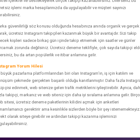
liteli içerikler ile destekleyerek birçok takipçi kazanabilirsiniz. Dilerseniz bu
retsiz işlemi marka hesaplarınızda da uygulayabilir ve müşteri sayınızı
ırabilirsiniz.
rka güvenilirliği söz konusu olduğunda hesabınıza anında organik ve gerçek
arak, ücretsiz Instagram takipçileri kazanmak büyük bir avantajdır. Sizi takip
ecek kişileri sadece birkaç gün içinde takip etmemek için saatler ve günler
rcamak zorunda değilsiniz. Ücretsiz deneme teklifiyle, çok sayıda takipçi eld
ersiniz, bu da artan popülerlik ve itibar anlamına gelir.
stagram Yorum Hilesi
 büyük pazarlama platformlarından biri olan Instagram'ın, iş için katılım ve
nüşüm çekmede gerçekten başarılı olduğu kanıtlanmıştır. Daha fazla Instag
kipçisi edinmek, web sitenize gelen trafik metriklerini iyileştirebilir. Ayrıca, da
zla takipçi, markanız ve web siteniz için daha iyi sıralama anlamına gelir. Birç
b sitesi, ücretsiz deneme paketlerinin kilidini açmak için anketleri
mamlamanızı gerektirir ama kesinlikle sizlerden böyle bir şey istememekteyiz
rekt olarak siteye girebilir ve ardından takipçi kazanma işleminizi
gulayabilirsiniz.