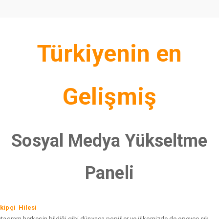
Türkiyenin en
Gelişmiş
Sosyal Medya Yükseltme
Paneli
kipçi Hilesi
stagram herkesin bildiği gibi dünyaca popüler ve ülkemizde de epeyce sık