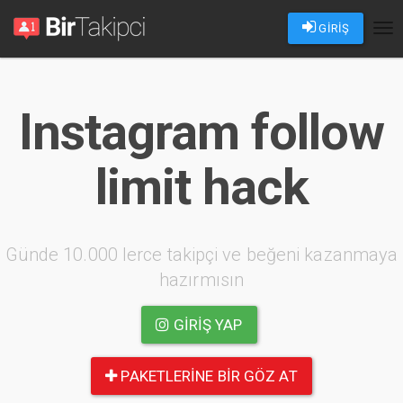
GİRİŞ
Tog
nav
Instagram follow
limit hack
Günde 10.000 lerce takipçi ve beğeni kazanmaya
hazırmısın
GIRIŞ YAP
PAKETLERINE BIR GÖZ AT