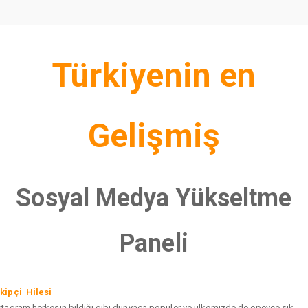
Türkiyenin en
Gelişmiş
Sosyal Medya Yükseltme
Paneli
kipçi Hilesi
stagram herkesin bildiği gibi dünyaca popüler ve ülkemizde de epeyce sık