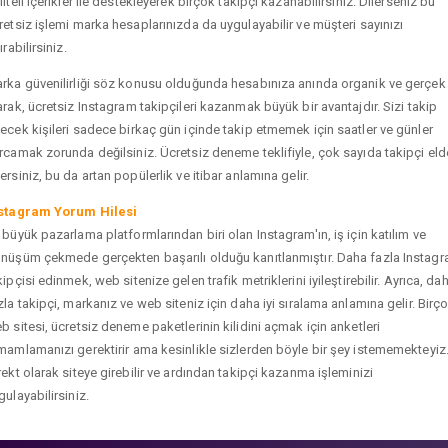
liteli içerikler ile destekleyerek birçok takipçi kazanabilirsiniz. Dilerseniz bu
retsiz işlemi marka hesaplarınızda da uygulayabilir ve müşteri sayınızı
ırabilirsiniz.
rka güvenilirliği söz konusu olduğunda hesabınıza anında organik ve gerçek
arak, ücretsiz Instagram takipçileri kazanmak büyük bir avantajdır. Sizi takip
ecek kişileri sadece birkaç gün içinde takip etmemek için saatler ve günler
rcamak zorunda değilsiniz. Ücretsiz deneme teklifiyle, çok sayıda takipçi eld
ersiniz, bu da artan popülerlik ve itibar anlamına gelir.
stagram Yorum Hilesi
 büyük pazarlama platformlarından biri olan Instagram'ın, iş için katılım ve
nüşüm çekmede gerçekten başarılı olduğu kanıtlanmıştır. Daha fazla Instag
kipçisi edinmek, web sitenize gelen trafik metriklerini iyileştirebilir. Ayrıca, da
zla takipçi, markanız ve web siteniz için daha iyi sıralama anlamına gelir. Birç
b sitesi, ücretsiz deneme paketlerinin kilidini açmak için anketleri
mamlamanızı gerektirir ama kesinlikle sizlerden böyle bir şey istememekteyiz
rekt olarak siteye girebilir ve ardından takipçi kazanma işleminizi
gulayabilirsiniz.