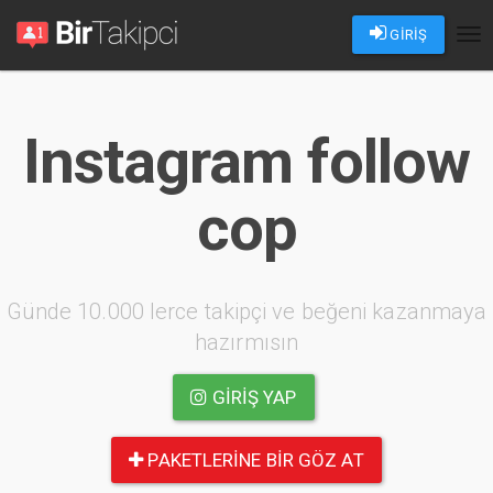
GİRİŞ
Tog
nav
Instagram follow
cop
Günde 10.000 lerce takipçi ve beğeni kazanmaya
hazırmısın
GIRIŞ YAP
PAKETLERINE BIR GÖZ AT