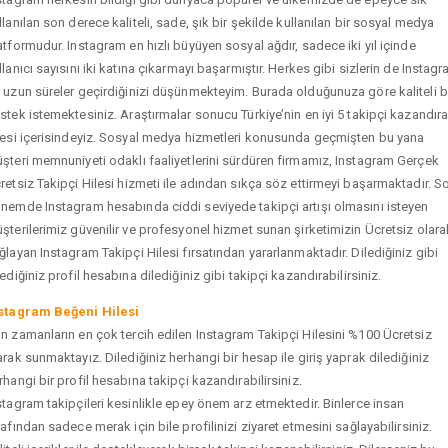
llanılan son derece kaliteli, sade, şık bir şekilde kullanılan bir sosyal medya
atformudur. Instagram en hızlı büyüyen sosyal ağdır, sadece iki yıl içinde
llanıcı sayısını iki katına çıkarmayı başarmıştır. Herkes gibi sizlerin de Instag
 uzun süreler geçirdiğinizi düşünmekteyim. Burada olduğunuza göre kaliteli b
stek istemektesiniz. Araştırmalar sonucu Türkiye’nin en iyi 5 takipçi kazandır
tesi içerisindeyiz. Sosyal medya hizmetleri konusunda geçmişten bu yana
şteri memnuniyeti odaklı faaliyetlerini sürdüren firmamız, Instagram Gerçek
retsiz Takipçi Hilesi hizmeti ile adından sıkça söz ettirmeyi başarmaktadır. S
nemde Instagram hesabında ciddi seviyede takipçi artışı olmasını isteyen
şterilerimiz güvenilir ve profesyonel hizmet sunan şirketimizin Ücretsiz olara
ğlayan Instagram Takipçi Hilesi fırsatından yararlanmaktadır. Dilediğiniz gibi
tediğiniz profil hesabına dilediğiniz gibi takipçi kazandırabilirsiniz.
stagram Beğeni Hilesi
n zamanların en çok tercih edilen Instagram Takipçi Hilesini %100 Ücretsiz
arak sunmaktayız. Dilediğiniz herhangi bir hesap ile giriş yaprak dilediğiniz
rhangi bir profil hesabına takipçi kazandırabilirsiniz.
stagram takipçileri kesinlikle epey önem arz etmektedir. Binlerce insan
rafından sadece merak için bile profilinizi ziyaret etmesini sağlayabilirsiniz.