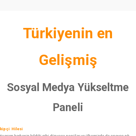
Türkiyenin en
Gelişmiş
Sosyal Medya Yükseltme
Paneli
kipçi Hilesi
stagram herkesin bildiği gibi dünyaca popüler ve ülkemizde de epeyce sık