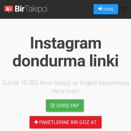
GİRİŞ
Tog
nav
Instagram
dondurma linki
Günde 10.000 lerce takipçi ve beğeni kazanmaya
hazırmısın
GIRIŞ YAP
PAKETLERINE BIR GÖZ AT