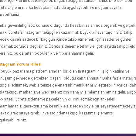
liteli içerikler ile destekleyerek birçok takipçi kazanabilirsiniz. Dilerseniz bu
retsiz işlemi marka hesaplarınızda da uygulayabilir ve müşteri sayınızı
ırabilirsiniz.
rka güvenilirliği söz konusu olduğunda hesabınıza anında organik ve gerçek
arak, ücretsiz Instagram takipçileri kazanmak büyük bir avantajdır. Sizi takip
ecek kişileri sadece birkaç gün içinde takip etmemek için saatler ve günler
rcamak zorunda değilsiniz. Ücretsiz deneme teklifiyle, çok sayıda takipçi eld
ersiniz, bu da artan popülerlik ve itibar anlamına gelir.
stagram Yorum Hilesi
 büyük pazarlama platformlarından biri olan Instagram'ın, iş için katılım ve
nüşüm çekmede gerçekten başarılı olduğu kanıtlanmıştır. Daha fazla Instag
kipçisi edinmek, web sitenize gelen trafik metriklerini iyileştirebilir. Ayrıca, da
zla takipçi, markanız ve web siteniz için daha iyi sıralama anlamına gelir. Birç
b sitesi, ücretsiz deneme paketlerinin kilidini açmak için anketleri
mamlamanızı gerektirir ama kesinlikle sizlerden böyle bir şey istememekteyiz
rekt olarak siteye girebilir ve ardından takipçi kazanma işleminizi
gulayabilirsiniz.