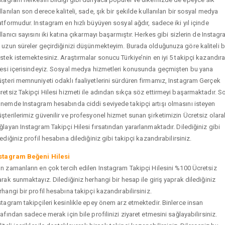
llanılan son derece kaliteli, sade, şık bir şekilde kullanılan bir sosyal medya
atformudur. Instagram en hızlı büyüyen sosyal ağdır, sadece iki yıl içinde
llanıcı sayısını iki katına çıkarmayı başarmıştır. Herkes gibi sizlerin de Instag
 uzun süreler geçirdiğinizi düşünmekteyim. Burada olduğunuza göre kaliteli b
stek istemektesiniz. Araştırmalar sonucu Türkiye’nin en iyi 5 takipçi kazandır
tesi içerisindeyiz. Sosyal medya hizmetleri konusunda geçmişten bu yana
şteri memnuniyeti odaklı faaliyetlerini sürdüren firmamız, Instagram Gerçek
retsiz Takipçi Hilesi hizmeti ile adından sıkça söz ettirmeyi başarmaktadır. S
nemde Instagram hesabında ciddi seviyede takipçi artışı olmasını isteyen
şterilerimiz güvenilir ve profesyonel hizmet sunan şirketimizin Ücretsiz olara
ğlayan Instagram Takipçi Hilesi fırsatından yararlanmaktadır. Dilediğiniz gibi
tediğiniz profil hesabına dilediğiniz gibi takipçi kazandırabilirsiniz.
stagram Beğeni Hilesi
n zamanların en çok tercih edilen Instagram Takipçi Hilesini %100 Ücretsiz
arak sunmaktayız. Dilediğiniz herhangi bir hesap ile giriş yaprak dilediğiniz
rhangi bir profil hesabına takipçi kazandırabilirsiniz.
stagram takipçileri kesinlikle epey önem arz etmektedir. Binlerce insan
rafından sadece merak için bile profilinizi ziyaret etmesini sağlayabilirsiniz.