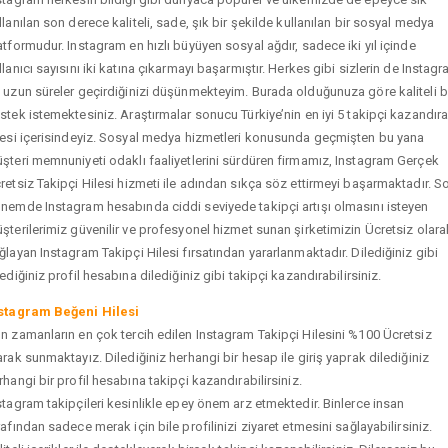
llanılan son derece kaliteli, sade, şık bir şekilde kullanılan bir sosyal medya
atformudur. Instagram en hızlı büyüyen sosyal ağdır, sadece iki yıl içinde
llanıcı sayısını iki katına çıkarmayı başarmıştır. Herkes gibi sizlerin de Instag
 uzun süreler geçirdiğinizi düşünmekteyim. Burada olduğunuza göre kaliteli b
stek istemektesiniz. Araştırmalar sonucu Türkiye’nin en iyi 5 takipçi kazandır
tesi içerisindeyiz. Sosyal medya hizmetleri konusunda geçmişten bu yana
şteri memnuniyeti odaklı faaliyetlerini sürdüren firmamız, Instagram Gerçek
retsiz Takipçi Hilesi hizmeti ile adından sıkça söz ettirmeyi başarmaktadır. S
nemde Instagram hesabında ciddi seviyede takipçi artışı olmasını isteyen
şterilerimiz güvenilir ve profesyonel hizmet sunan şirketimizin Ücretsiz olara
ğlayan Instagram Takipçi Hilesi fırsatından yararlanmaktadır. Dilediğiniz gibi
tediğiniz profil hesabına dilediğiniz gibi takipçi kazandırabilirsiniz.
stagram Beğeni Hilesi
n zamanların en çok tercih edilen Instagram Takipçi Hilesini %100 Ücretsiz
arak sunmaktayız. Dilediğiniz herhangi bir hesap ile giriş yaprak dilediğiniz
rhangi bir profil hesabına takipçi kazandırabilirsiniz.
stagram takipçileri kesinlikle epey önem arz etmektedir. Binlerce insan
rafından sadece merak için bile profilinizi ziyaret etmesini sağlayabilirsiniz.