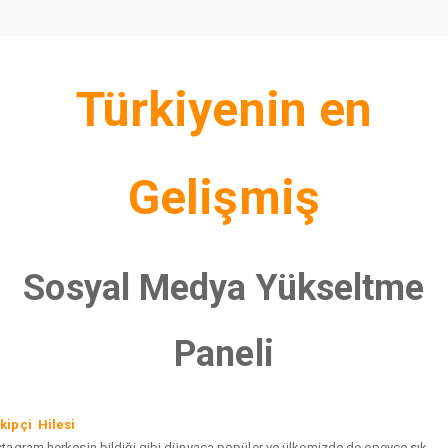
Türkiyenin en
Gelişmiş
Sosyal Medya Yükseltme
Paneli
kipçi Hilesi
stagram herkesin bildiği gibi dünyaca popüler ve ülkemizde de epeyce sık