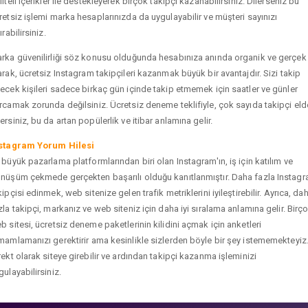
liteli içerikler ile destekleyerek birçok takipçi kazanabilirsiniz. Dilerseniz bu
retsiz işlemi marka hesaplarınızda da uygulayabilir ve müşteri sayınızı
ırabilirsiniz.
rka güvenilirliği söz konusu olduğunda hesabınıza anında organik ve gerçek
arak, ücretsiz Instagram takipçileri kazanmak büyük bir avantajdır. Sizi takip
ecek kişileri sadece birkaç gün içinde takip etmemek için saatler ve günler
rcamak zorunda değilsiniz. Ücretsiz deneme teklifiyle, çok sayıda takipçi eld
ersiniz, bu da artan popülerlik ve itibar anlamına gelir.
stagram Yorum Hilesi
 büyük pazarlama platformlarından biri olan Instagram'ın, iş için katılım ve
nüşüm çekmede gerçekten başarılı olduğu kanıtlanmıştır. Daha fazla Instag
kipçisi edinmek, web sitenize gelen trafik metriklerini iyileştirebilir. Ayrıca, da
zla takipçi, markanız ve web siteniz için daha iyi sıralama anlamına gelir. Birç
b sitesi, ücretsiz deneme paketlerinin kilidini açmak için anketleri
mamlamanızı gerektirir ama kesinlikle sizlerden böyle bir şey istememekteyiz
rekt olarak siteye girebilir ve ardından takipçi kazanma işleminizi
gulayabilirsiniz.