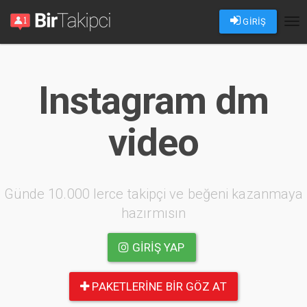
GİRİŞ
Tog
nav
Instagram dm
video
Günde 10.000 lerce takipçi ve beğeni kazanmaya
hazırmısın
GIRIŞ YAP
PAKETLERINE BIR GÖZ AT