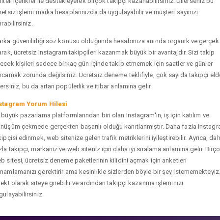
liteli içerikler ile destekleyerek birçok takipçi kazanabilirsiniz. Dilerseniz bu
retsiz işlemi marka hesaplarınızda da uygulayabilir ve müşteri sayınızı
ırabilirsiniz.
rka güvenilirliği söz konusu olduğunda hesabınıza anında organik ve gerçek
arak, ücretsiz Instagram takipçileri kazanmak büyük bir avantajdır. Sizi takip
ecek kişileri sadece birkaç gün içinde takip etmemek için saatler ve günler
rcamak zorunda değilsiniz. Ücretsiz deneme teklifiyle, çok sayıda takipçi eld
ersiniz, bu da artan popülerlik ve itibar anlamına gelir.
stagram Yorum Hilesi
 büyük pazarlama platformlarından biri olan Instagram'ın, iş için katılım ve
nüşüm çekmede gerçekten başarılı olduğu kanıtlanmıştır. Daha fazla Instag
kipçisi edinmek, web sitenize gelen trafik metriklerini iyileştirebilir. Ayrıca, da
zla takipçi, markanız ve web siteniz için daha iyi sıralama anlamına gelir. Birç
b sitesi, ücretsiz deneme paketlerinin kilidini açmak için anketleri
mamlamanızı gerektirir ama kesinlikle sizlerden böyle bir şey istememekteyiz
rekt olarak siteye girebilir ve ardından takipçi kazanma işleminizi
gulayabilirsiniz.