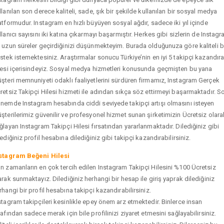
llanılan son derece kaliteli, sade, şık bir şekilde kullanılan bir sosyal medya
atformudur. Instagram en hızlı büyüyen sosyal ağdır, sadece iki yıl içinde
llanıcı sayısını iki katına çıkarmayı başarmıştır. Herkes gibi sizlerin de Instag
 uzun süreler geçirdiğinizi düşünmekteyim. Burada olduğunuza göre kaliteli b
stek istemektesiniz. Araştırmalar sonucu Türkiye’nin en iyi 5 takipçi kazandır
tesi içerisindeyiz. Sosyal medya hizmetleri konusunda geçmişten bu yana
şteri memnuniyeti odaklı faaliyetlerini sürdüren firmamız, Instagram Gerçek
retsiz Takipçi Hilesi hizmeti ile adından sıkça söz ettirmeyi başarmaktadır. S
nemde Instagram hesabında ciddi seviyede takipçi artışı olmasını isteyen
şterilerimiz güvenilir ve profesyonel hizmet sunan şirketimizin Ücretsiz olara
ğlayan Instagram Takipçi Hilesi fırsatından yararlanmaktadır. Dilediğiniz gibi
tediğiniz profil hesabına dilediğiniz gibi takipçi kazandırabilirsiniz.
stagram Beğeni Hilesi
n zamanların en çok tercih edilen Instagram Takipçi Hilesini %100 Ücretsiz
arak sunmaktayız. Dilediğiniz herhangi bir hesap ile giriş yaprak dilediğiniz
rhangi bir profil hesabına takipçi kazandırabilirsiniz.
stagram takipçileri kesinlikle epey önem arz etmektedir. Binlerce insan
rafından sadece merak için bile profilinizi ziyaret etmesini sağlayabilirsiniz.