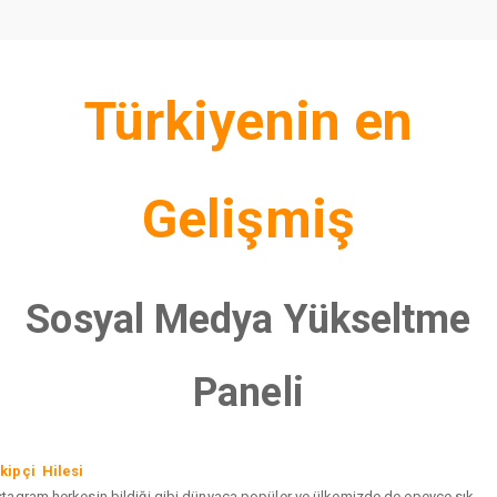
Türkiyenin en
Gelişmiş
Sosyal Medya Yükseltme
Paneli
kipçi Hilesi
stagram herkesin bildiği gibi dünyaca popüler ve ülkemizde de epeyce sık