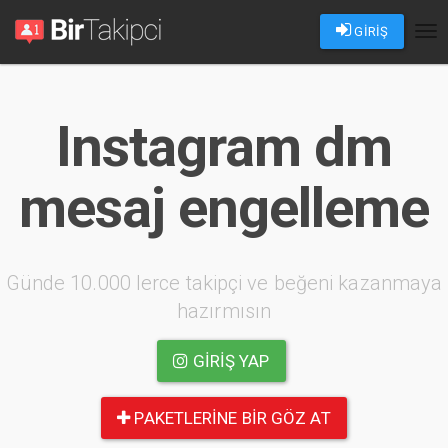
GİRİŞ
Tog
nav
Instagram dm
mesaj engelleme
Günde 10.000 lerce takipçi ve beğeni kazanmaya
hazırmısın
GIRIŞ YAP
PAKETLERINE BIR GÖZ AT