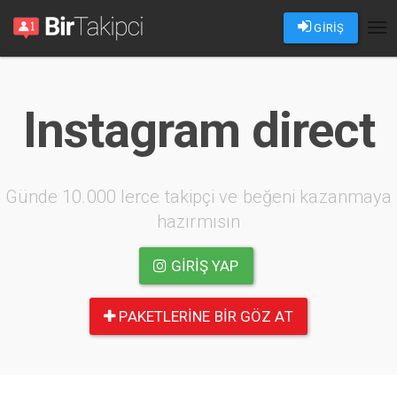
GİRİŞ
Tog
nav
Instagram direct
Günde 10.000 lerce takipçi ve beğeni kazanmaya
hazırmısın
GIRIŞ YAP
PAKETLERINE BIR GÖZ AT