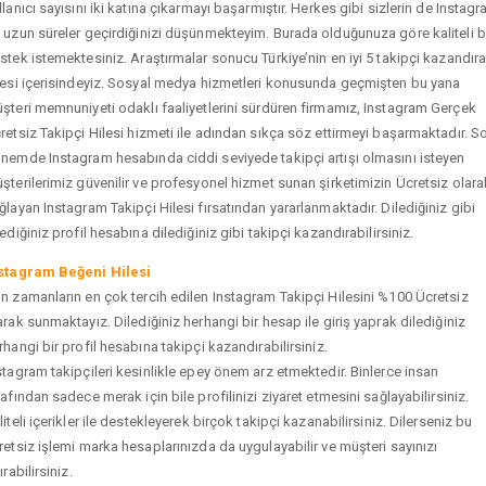
llanıcı sayısını iki katına çıkarmayı başarmıştır. Herkes gibi sizlerin de Instag
 uzun süreler geçirdiğinizi düşünmekteyim. Burada olduğunuza göre kaliteli b
stek istemektesiniz. Araştırmalar sonucu Türkiye’nin en iyi 5 takipçi kazandır
tesi içerisindeyiz. Sosyal medya hizmetleri konusunda geçmişten bu yana
şteri memnuniyeti odaklı faaliyetlerini sürdüren firmamız, Instagram Gerçek
retsiz Takipçi Hilesi hizmeti ile adından sıkça söz ettirmeyi başarmaktadır. S
nemde Instagram hesabında ciddi seviyede takipçi artışı olmasını isteyen
şterilerimiz güvenilir ve profesyonel hizmet sunan şirketimizin Ücretsiz olara
ğlayan Instagram Takipçi Hilesi fırsatından yararlanmaktadır. Dilediğiniz gibi
tediğiniz profil hesabına dilediğiniz gibi takipçi kazandırabilirsiniz.
stagram Beğeni Hilesi
n zamanların en çok tercih edilen Instagram Takipçi Hilesini %100 Ücretsiz
arak sunmaktayız. Dilediğiniz herhangi bir hesap ile giriş yaprak dilediğiniz
rhangi bir profil hesabına takipçi kazandırabilirsiniz.
stagram takipçileri kesinlikle epey önem arz etmektedir. Binlerce insan
rafından sadece merak için bile profilinizi ziyaret etmesini sağlayabilirsiniz.
liteli içerikler ile destekleyerek birçok takipçi kazanabilirsiniz. Dilerseniz bu
retsiz işlemi marka hesaplarınızda da uygulayabilir ve müşteri sayınızı
ırabilirsiniz.