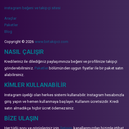
instagram beğeni ve takipçi sitesi
Araçlar
Paketler
Blog
Copyright © 2026
www.birtakipci.com
NASIL ÇALIŞIR
Kredileriniz ile dilediğiniz paylaşımınıza beğeni ve profilinize takipçi
gönderebilirsiniz.
Paketler
bölümünden uygun fiyatlar ile bir paket satın
alabilirsiniz.
KIMLER KULLANABILIR
Instagram üyeliği olan herkes sistemi kullanabilir. Instagram hesabınızla
giriş yapın ve hemen kullanmaya başlayın. Kullanım ücretsizdir. Kredi
satın almadıkça hiçbir ücret ödemezsiniz.
BIZE ULAŞIN
Her türlü soru ve görüşleriniz için
İletişim
kanallarımızdan bizimle irtibat