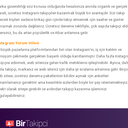
rka güvenilirliği söz konusu olduğunda hesabınıza anında organik ve gerçek
arak, ücretsiz Instagram takipçileri kazanmak büyük bir avantajdır. Sizi takip
ecek kişileri sadece birkaç gün içinde takip etmemek için saatler ve günler
rcamak zorunda değilsiniz. Ücretsiz deneme teklifiyle, çok sayıda takipçi eld
ersiniz, bu da artan popülerlik ve itibar anlamına gelir.
stagram Yorum Hilesi
 büyük pazarlama platformlarından biri olan Instagram'ın, iş için katılım ve
nüşüm çekmede gerçekten başarılı olduğu kanıtlanmıştır. Daha fazla Instag
kipçisi edinmek, web sitenize gelen trafik metriklerini iyileştirebilir. Ayrıca, da
zla takipçi, markanız ve web siteniz için daha iyi sıralama anlamına gelir. Birç
b sitesi, ücretsiz deneme paketlerinin kilidini açmak için anketleri
mamlamanızı gerektirir ama kesinlikle sizlerden böyle bir şey istememekteyiz
rekt olarak siteye girebilir ve ardından takipçi kazanma işleminizi
gulayabilirsiniz.