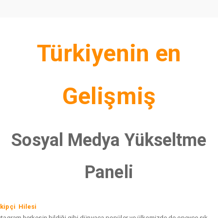
Türkiyenin en
Gelişmiş
Sosyal Medya Yükseltme
Paneli
kipçi Hilesi
stagram herkesin bildiği gibi dünyaca popüler ve ülkemizde de epeyce sık