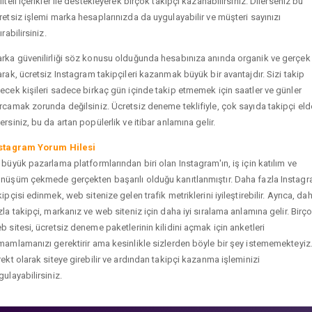
liteli içerikler ile destekleyerek birçok takipçi kazanabilirsiniz. Dilerseniz bu
retsiz işlemi marka hesaplarınızda da uygulayabilir ve müşteri sayınızı
ırabilirsiniz.
rka güvenilirliği söz konusu olduğunda hesabınıza anında organik ve gerçek
arak, ücretsiz Instagram takipçileri kazanmak büyük bir avantajdır. Sizi takip
ecek kişileri sadece birkaç gün içinde takip etmemek için saatler ve günler
rcamak zorunda değilsiniz. Ücretsiz deneme teklifiyle, çok sayıda takipçi eld
ersiniz, bu da artan popülerlik ve itibar anlamına gelir.
stagram Yorum Hilesi
 büyük pazarlama platformlarından biri olan Instagram'ın, iş için katılım ve
nüşüm çekmede gerçekten başarılı olduğu kanıtlanmıştır. Daha fazla Instag
kipçisi edinmek, web sitenize gelen trafik metriklerini iyileştirebilir. Ayrıca, da
zla takipçi, markanız ve web siteniz için daha iyi sıralama anlamına gelir. Birç
b sitesi, ücretsiz deneme paketlerinin kilidini açmak için anketleri
mamlamanızı gerektirir ama kesinlikle sizlerden böyle bir şey istememekteyiz
rekt olarak siteye girebilir ve ardından takipçi kazanma işleminizi
gulayabilirsiniz.