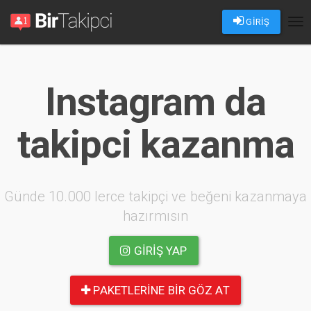
GİRİŞ
Tog
nav
Instagram da
takipci kazanma
Günde 10.000 lerce takipçi ve beğeni kazanmaya
hazırmısın
GIRIŞ YAP
PAKETLERINE BIR GÖZ AT