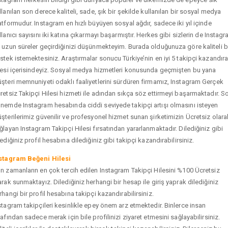
llanılan son derece kaliteli, sade, şık bir şekilde kullanılan bir sosyal medya
atformudur. Instagram en hızlı büyüyen sosyal ağdır, sadece iki yıl içinde
llanıcı sayısını iki katına çıkarmayı başarmıştır. Herkes gibi sizlerin de Instag
 uzun süreler geçirdiğinizi düşünmekteyim. Burada olduğunuza göre kaliteli b
stek istemektesiniz. Araştırmalar sonucu Türkiye’nin en iyi 5 takipçi kazandır
tesi içerisindeyiz. Sosyal medya hizmetleri konusunda geçmişten bu yana
şteri memnuniyeti odaklı faaliyetlerini sürdüren firmamız, Instagram Gerçek
retsiz Takipçi Hilesi hizmeti ile adından sıkça söz ettirmeyi başarmaktadır. S
nemde Instagram hesabında ciddi seviyede takipçi artışı olmasını isteyen
şterilerimiz güvenilir ve profesyonel hizmet sunan şirketimizin Ücretsiz olara
ğlayan Instagram Takipçi Hilesi fırsatından yararlanmaktadır. Dilediğiniz gibi
tediğiniz profil hesabına dilediğiniz gibi takipçi kazandırabilirsiniz.
stagram Beğeni Hilesi
n zamanların en çok tercih edilen Instagram Takipçi Hilesini %100 Ücretsiz
arak sunmaktayız. Dilediğiniz herhangi bir hesap ile giriş yaprak dilediğiniz
rhangi bir profil hesabına takipçi kazandırabilirsiniz.
stagram takipçileri kesinlikle epey önem arz etmektedir. Binlerce insan
rafından sadece merak için bile profilinizi ziyaret etmesini sağlayabilirsiniz.