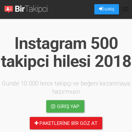
GİRİŞ
Tog
nav
Instagram 500
takipci hilesi 2018
Günde 10.000 lerce takipçi ve beğeni kazanmaya
hazırmısın
GIRIŞ YAP
PAKETLERINE BIR GÖZ AT