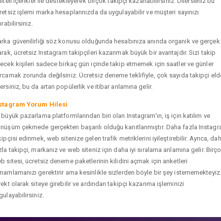
liteli içerikler ile destekleyerek birçok takipçi kazanabilirsiniz. Dilerseniz bu
retsiz işlemi marka hesaplarınızda da uygulayabilir ve müşteri sayınızı
ırabilirsiniz.
rka güvenilirliği söz konusu olduğunda hesabınıza anında organik ve gerçek
arak, ücretsiz Instagram takipçileri kazanmak büyük bir avantajdır. Sizi takip
ecek kişileri sadece birkaç gün içinde takip etmemek için saatler ve günler
rcamak zorunda değilsiniz. Ücretsiz deneme teklifiyle, çok sayıda takipçi eld
ersiniz, bu da artan popülerlik ve itibar anlamına gelir.
stagram Yorum Hilesi
 büyük pazarlama platformlarından biri olan Instagram'ın, iş için katılım ve
nüşüm çekmede gerçekten başarılı olduğu kanıtlanmıştır. Daha fazla Instag
kipçisi edinmek, web sitenize gelen trafik metriklerini iyileştirebilir. Ayrıca, da
zla takipçi, markanız ve web siteniz için daha iyi sıralama anlamına gelir. Birç
b sitesi, ücretsiz deneme paketlerinin kilidini açmak için anketleri
mamlamanızı gerektirir ama kesinlikle sizlerden böyle bir şey istememekteyiz
rekt olarak siteye girebilir ve ardından takipçi kazanma işleminizi
gulayabilirsiniz.