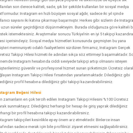
llanılan son derece kaliteli, sade, şık bir şekilde kullanılan bir sosyal medya
atformudur. Instagram en hızlı büyüyen sosyal ağdır, sadece iki yıl içinde
llanıcı sayısını iki katına çıkarmayı başarmıştır. Herkes gibi sizlerin de Instag
 uzun süreler geçirdiğinizi düşünmekteyim. Burada olduğunuza göre kaliteli b
stek istemektesiniz. Araştırmalar sonucu Türkiye’nin en iyi 5 takipçi kazandır
tesi içerisindeyiz. Sosyal medya hizmetleri konusunda geçmişten bu yana
şteri memnuniyeti odaklı faaliyetlerini sürdüren firmamız, Instagram Gerçek
retsiz Takipçi Hilesi hizmeti ile adından sıkça söz ettirmeyi başarmaktadır. S
nemde Instagram hesabında ciddi seviyede takipçi artışı olmasını isteyen
şterilerimiz güvenilir ve profesyonel hizmet sunan şirketimizin Ücretsiz olara
ğlayan Instagram Takipçi Hilesi fırsatından yararlanmaktadır. Dilediğiniz gibi
tediğiniz profil hesabına dilediğiniz gibi takipçi kazandırabilirsiniz.
stagram Beğeni Hilesi
n zamanların en çok tercih edilen Instagram Takipçi Hilesini %100 Ücretsiz
arak sunmaktayız. Dilediğiniz herhangi bir hesap ile giriş yaprak dilediğiniz
rhangi bir profil hesabına takipçi kazandırabilirsiniz.
stagram takipçileri kesinlikle epey önem arz etmektedir. Binlerce insan
rafından sadece merak için bile profilinizi ziyaret etmesini sağlayabilirsiniz.