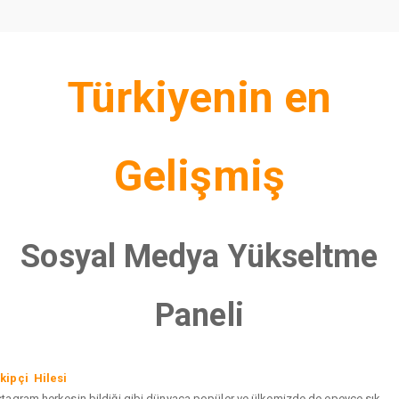
Türkiyenin en
Gelişmiş
Sosyal Medya Yükseltme
Paneli
kipçi Hilesi
stagram herkesin bildiği gibi dünyaca popüler ve ülkemizde de epeyce sık