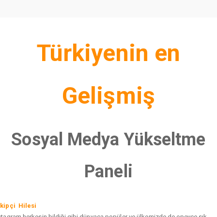
Türkiyenin en
Gelişmiş
Sosyal Medya Yükseltme
Paneli
kipçi Hilesi
stagram herkesin bildiği gibi dünyaca popüler ve ülkemizde de epeyce sık