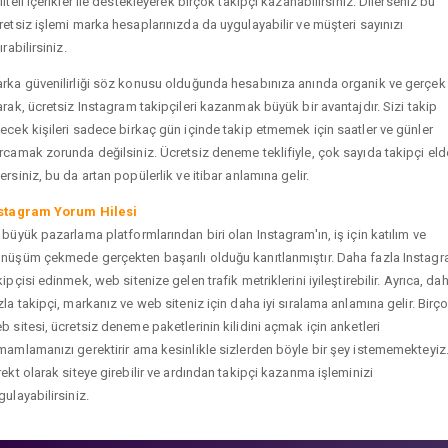
liteli içerikler ile destekleyerek birçok takipçi kazanabilirsiniz. Dilerseniz bu
retsiz işlemi marka hesaplarınızda da uygulayabilir ve müşteri sayınızı
ırabilirsiniz.
rka güvenilirliği söz konusu olduğunda hesabınıza anında organik ve gerçek
arak, ücretsiz Instagram takipçileri kazanmak büyük bir avantajdır. Sizi takip
ecek kişileri sadece birkaç gün içinde takip etmemek için saatler ve günler
rcamak zorunda değilsiniz. Ücretsiz deneme teklifiyle, çok sayıda takipçi eld
ersiniz, bu da artan popülerlik ve itibar anlamına gelir.
stagram Yorum Hilesi
 büyük pazarlama platformlarından biri olan Instagram'ın, iş için katılım ve
nüşüm çekmede gerçekten başarılı olduğu kanıtlanmıştır. Daha fazla Instag
kipçisi edinmek, web sitenize gelen trafik metriklerini iyileştirebilir. Ayrıca, da
zla takipçi, markanız ve web siteniz için daha iyi sıralama anlamına gelir. Birç
b sitesi, ücretsiz deneme paketlerinin kilidini açmak için anketleri
mamlamanızı gerektirir ama kesinlikle sizlerden böyle bir şey istememekteyiz
rekt olarak siteye girebilir ve ardından takipçi kazanma işleminizi
gulayabilirsiniz.