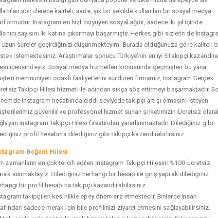
llanılan son derece kaliteli, sade, şık bir şekilde kullanılan bir sosyal medya
atformudur. Instagram en hızlı büyüyen sosyal ağdır, sadece iki yıl içinde
llanıcı sayısını iki katına çıkarmayı başarmıştır. Herkes gibi sizlerin de Instag
 uzun süreler geçirdiğinizi düşünmekteyim. Burada olduğunuza göre kaliteli b
stek istemektesiniz. Araştırmalar sonucu Türkiye’nin en iyi 5 takipçi kazandır
tesi içerisindeyiz. Sosyal medya hizmetleri konusunda geçmişten bu yana
şteri memnuniyeti odaklı faaliyetlerini sürdüren firmamız, Instagram Gerçek
retsiz Takipçi Hilesi hizmeti ile adından sıkça söz ettirmeyi başarmaktadır. S
nemde Instagram hesabında ciddi seviyede takipçi artışı olmasını isteyen
şterilerimiz güvenilir ve profesyonel hizmet sunan şirketimizin Ücretsiz olara
ğlayan Instagram Takipçi Hilesi fırsatından yararlanmaktadır. Dilediğiniz gibi
tediğiniz profil hesabına dilediğiniz gibi takipçi kazandırabilirsiniz.
stagram Beğeni Hilesi
n zamanların en çok tercih edilen Instagram Takipçi Hilesini %100 Ücretsiz
arak sunmaktayız. Dilediğiniz herhangi bir hesap ile giriş yaprak dilediğiniz
rhangi bir profil hesabına takipçi kazandırabilirsiniz.
stagram takipçileri kesinlikle epey önem arz etmektedir. Binlerce insan
rafından sadece merak için bile profilinizi ziyaret etmesini sağlayabilirsiniz.