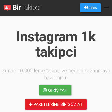
GİRİŞ
Tog
nav
Instagram 1k
takipci
Günde 10.000 lerce takipçi ve beğeni kazanmaya
hazırmısın
GIRIŞ YAP
PAKETLERINE BIR GÖZ AT