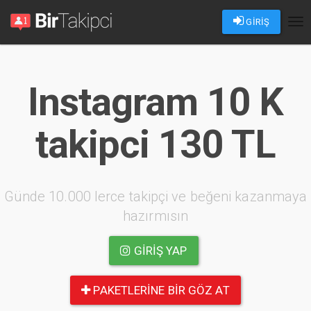
GİRİŞ
Tog
nav
Instagram 10 K
takipci 130 TL
Günde 10.000 lerce takipçi ve beğeni kazanmaya
hazırmısın
GIRIŞ YAP
PAKETLERINE BIR GÖZ AT