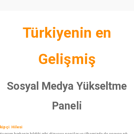
Türkiyenin en
Gelişmiş
Sosyal Medya Yükseltme
Paneli
kipçi Hilesi
stagram herkesin bildiği gibi dünyaca popüler ve ülkemizde de epeyce sık