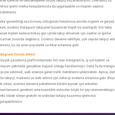
liteli içerikler ile destekleyerek birçok takipçi kazanabilirsiniz. Dilerseniz bu
retsiz işlemi marka hesaplarınızda da uygulayabilir ve müşteri sayınızı
ırabilirsiniz.
rka güvenilirliği söz konusu olduğunda hesabınıza anında organik ve gerçek
arak, ücretsiz Instagram takipçileri kazanmak büyük bir avantajdır. Sizi takip
ecek kişileri sadece birkaç gün içinde takip etmemek için saatler ve günler
rcamak zorunda değilsiniz. Ücretsiz deneme teklifiyle, çok sayıda takipçi eld
ersiniz, bu da artan popülerlik ve itibar anlamına gelir.
stagram Yorum Hilesi
 büyük pazarlama platformlarından biri olan Instagram'ın, iş için katılım ve
nüşüm çekmede gerçekten başarılı olduğu kanıtlanmıştır. Daha fazla Instag
kipçisi edinmek, web sitenize gelen trafik metriklerini iyileştirebilir. Ayrıca, da
zla takipçi, markanız ve web siteniz için daha iyi sıralama anlamına gelir. Birç
b sitesi, ücretsiz deneme paketlerinin kilidini açmak için anketleri
mamlamanızı gerektirir ama kesinlikle sizlerden böyle bir şey istememekteyiz
rekt olarak siteye girebilir ve ardından takipçi kazanma işleminizi
gulayabilirsiniz.