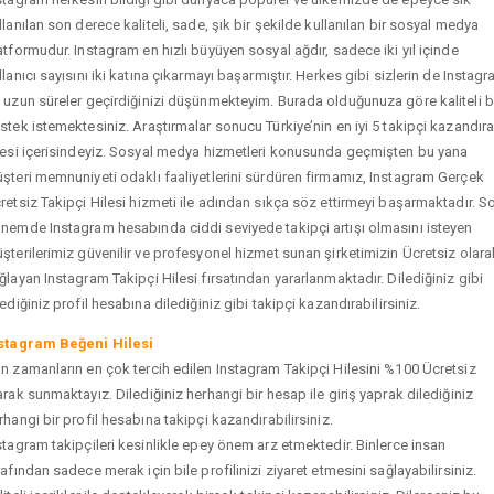
llanılan son derece kaliteli, sade, şık bir şekilde kullanılan bir sosyal medya
atformudur. Instagram en hızlı büyüyen sosyal ağdır, sadece iki yıl içinde
llanıcı sayısını iki katına çıkarmayı başarmıştır. Herkes gibi sizlerin de Instag
 uzun süreler geçirdiğinizi düşünmekteyim. Burada olduğunuza göre kaliteli b
stek istemektesiniz. Araştırmalar sonucu Türkiye’nin en iyi 5 takipçi kazandır
tesi içerisindeyiz. Sosyal medya hizmetleri konusunda geçmişten bu yana
şteri memnuniyeti odaklı faaliyetlerini sürdüren firmamız, Instagram Gerçek
retsiz Takipçi Hilesi hizmeti ile adından sıkça söz ettirmeyi başarmaktadır. S
nemde Instagram hesabında ciddi seviyede takipçi artışı olmasını isteyen
şterilerimiz güvenilir ve profesyonel hizmet sunan şirketimizin Ücretsiz olara
ğlayan Instagram Takipçi Hilesi fırsatından yararlanmaktadır. Dilediğiniz gibi
tediğiniz profil hesabına dilediğiniz gibi takipçi kazandırabilirsiniz.
stagram Beğeni Hilesi
n zamanların en çok tercih edilen Instagram Takipçi Hilesini %100 Ücretsiz
arak sunmaktayız. Dilediğiniz herhangi bir hesap ile giriş yaprak dilediğiniz
rhangi bir profil hesabına takipçi kazandırabilirsiniz.
stagram takipçileri kesinlikle epey önem arz etmektedir. Binlerce insan
rafından sadece merak için bile profilinizi ziyaret etmesini sağlayabilirsiniz.