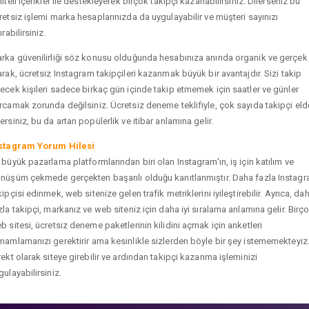
liteli içerikler ile destekleyerek birçok takipçi kazanabilirsiniz. Dilerseniz bu
retsiz işlemi marka hesaplarınızda da uygulayabilir ve müşteri sayınızı
ırabilirsiniz.
rka güvenilirliği söz konusu olduğunda hesabınıza anında organik ve gerçek
arak, ücretsiz Instagram takipçileri kazanmak büyük bir avantajdır. Sizi takip
ecek kişileri sadece birkaç gün içinde takip etmemek için saatler ve günler
rcamak zorunda değilsiniz. Ücretsiz deneme teklifiyle, çok sayıda takipçi eld
ersiniz, bu da artan popülerlik ve itibar anlamına gelir.
stagram Yorum Hilesi
 büyük pazarlama platformlarından biri olan Instagram'ın, iş için katılım ve
nüşüm çekmede gerçekten başarılı olduğu kanıtlanmıştır. Daha fazla Instag
kipçisi edinmek, web sitenize gelen trafik metriklerini iyileştirebilir. Ayrıca, da
zla takipçi, markanız ve web siteniz için daha iyi sıralama anlamına gelir. Birç
b sitesi, ücretsiz deneme paketlerinin kilidini açmak için anketleri
mamlamanızı gerektirir ama kesinlikle sizlerden böyle bir şey istememekteyiz
rekt olarak siteye girebilir ve ardından takipçi kazanma işleminizi
gulayabilirsiniz.