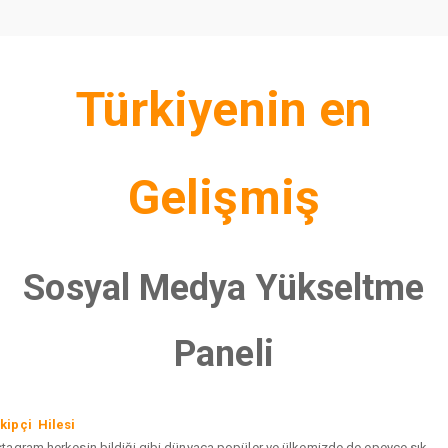
Türkiyenin en
Gelişmiş
Sosyal Medya Yükseltme
Paneli
kipçi Hilesi
stagram herkesin bildiği gibi dünyaca popüler ve ülkemizde de epeyce sık