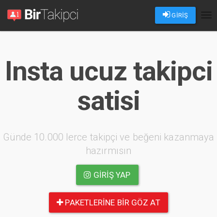
GİRİŞ
Tog
nav
Insta ucuz takipci
satisi
Günde 10.000 lerce takipçi ve beğeni kazanmaya
hazırmısın
GIRIŞ YAP
PAKETLERINE BIR GÖZ AT