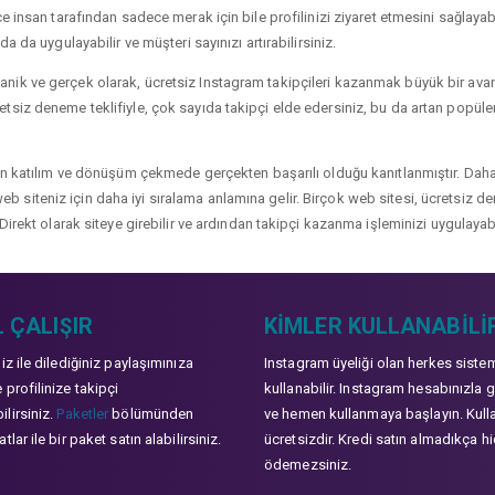
 insan tarafından sadece merak için bile profilinizi ziyaret etmesini sağlayabili
a da uygulayabilir ve müşteri sayınızı artırabilirsiniz.
ik ve gerçek olarak, ücretsiz Instagram takipçileri kazanmak büyük bir avanta
siz deneme teklifiyle, çok sayıda takipçi elde edersiniz, bu da artan popülerli
çin katılım ve dönüşüm çekmede gerçekten başarılı olduğu kanıtlanmıştır. Daha
ve web siteniz için daha iyi sıralama anlamına gelir. Birçok web sitesi, ücretsiz
Direkt olarak siteye girebilir ve ardından takipçi kazanma işleminizi uygulayabi
 ÇALIŞIR
KIMLER KULLANABILI
niz ile dilediğiniz paylaşımınıza
Instagram üyeliği olan herkes siste
 profilinize takipçi
kullanabilir. Instagram hesabınızla g
lirsiniz.
Paketler
bölümünden
ve hemen kullanmaya başlayın. Kull
tlar ile bir paket satın alabilirsiniz.
ücretsizdir. Kredi satın almadıkça hi
ödemezsiniz.