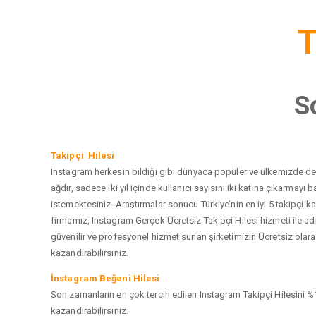
T
S
Takipçi Hilesi
Instagram herkesin bildiği gibi dünyaca popüler ve ülkemizde de e
ağdır, sadece iki yıl içinde kullanıcı sayısını iki katına çıkarma
istemektesiniz. Araştırmalar sonucu Türkiye’nin en iyi 5 takipçi
firmamız, Instagram Gerçek Ücretsiz Takipçi Hilesi hizmeti ile a
güvenilir ve profesyonel hizmet sunan şirketimizin Ücretsiz olarak
kazandırabilirsiniz.
İnstagram Beğeni Hilesi
Son zamanların en çok tercih edilen Instagram Takipçi Hilesini %1
kazandırabilirsiniz.