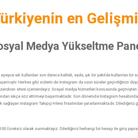
ürkiyenin en Gelişm
osyal Medya Yükseltme Pane
peyce sık kullanılan son derece kaliteli, sade, şık bir şekilde kullanılan bi
yı başarmıştır. Herkes gibi sizlerin de Instagram da uzun süreler geçirdiğinizi 
 kazandıran sitesi içerisindeyiz. Sosyal medya hizmetleri konusunda geçmişten
dından sıkça söz ettirmeyi başarmaktadır. Son dönemde Instagram hesabında ci
 sağlayan Instagram Takipçi Hilesi fırsatından yararlanmaktadır. Dilediğiniz gib
00 Ücretsiz olarak sunmaktayız. Dilediğiniz herhangi bir hesap ile giriş yaprak