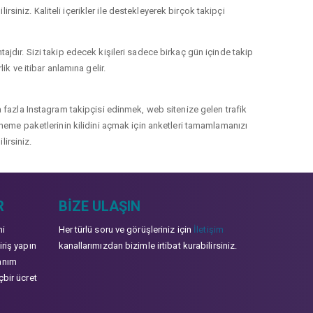
rsiniz. Kaliteli içerikler ile destekleyerek birçok takipçi
jdır. Sizi takip edecek kişileri sadece birkaç gün içinde takip
k ve itibar anlamına gelir.
 fazla Instagram takipçisi edinmek, web sitenize gelen trafik
 deneme paketlerinin kilidini açmak için anketleri tamamlamanızı
lirsiniz.
R
BIZE ULAŞIN
mi
Her türlü soru ve görüşleriniz için
İletişim
iriş yapın
kanallarımızdan bizimle irtibat kurabilirsiniz.
anım
çbir ücret