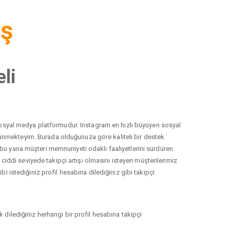
iş
li
r sosyal medya platformudur. Instagram en hızlı büyüyen sosyal
düşünmekteyim. Burada olduğunuza göre kaliteli bir destek
 bu yana müşteri memnuniyeti odaklı faaliyetlerini sürdüren
ddi seviyede takipçi artışı olmasını isteyen müşterilerimiz
i istediğiniz profil hesabına dilediğiniz gibi takipçi
 dilediğiniz herhangi bir profil hesabına takipçi