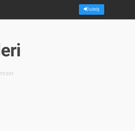
GİRİŞ
eri
mısın