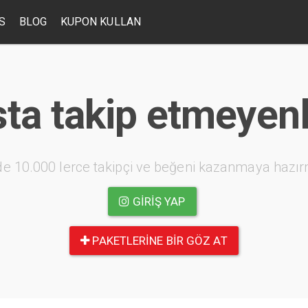
S
BLOG
KUPON KULLAN
sta takip etmeyenl
e 10.000 lerce takipçi ve beğeni kazanmaya hazır
GIRIŞ YAP
PAKETLERINE BIR GÖZ AT