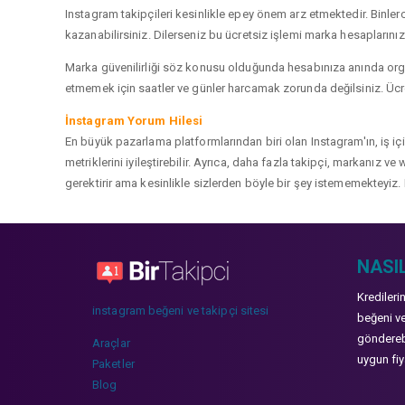
Instagram takipçileri kesinlikle epey önem arz etmektedir. Binlerce
kazanabilirsiniz. Dilerseniz bu ücretsiz işlemi marka hesaplarınızd
Marka güvenilirliği söz konusu olduğunda hesabınıza anında organ
etmemek için saatler ve günler harcamak zorunda değilsiniz. Ücret
İnstagram Yorum Hilesi
En büyük pazarlama platformlarından biri olan Instagram'ın, iş i
metriklerini iyileştirebilir. Ayrıca, daha fazla takipçi, markanız 
gerektirir ama kesinlikle sizlerden böyle bir şey istememekteyiz. 
NASIL
Kredileri
instagram beğeni ve takipçi sitesi
beğeni ve
gönderebi
Araçlar
uygun fiya
Paketler
Blog