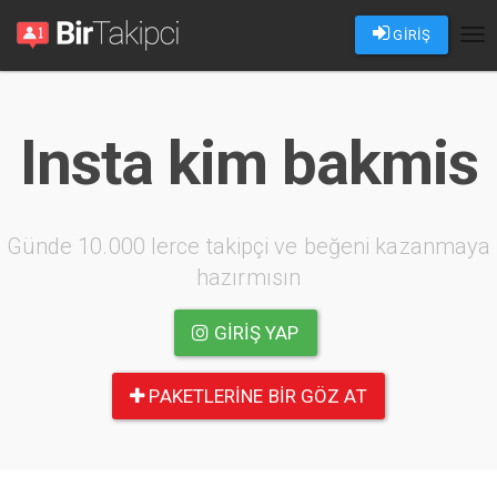
GİRİŞ
Tog
nav
Insta kim bakmis
Günde 10.000 lerce takipçi ve beğeni kazanmaya
hazırmısın
GIRIŞ YAP
PAKETLERINE BIR GÖZ AT