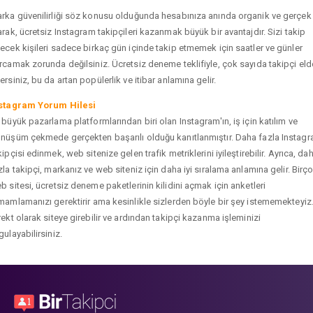
rka güvenilirliği söz konusu olduğunda hesabınıza anında organik ve gerçek
arak, ücretsiz Instagram takipçileri kazanmak büyük bir avantajdır. Sizi takip
ecek kişileri sadece birkaç gün içinde takip etmemek için saatler ve günler
rcamak zorunda değilsiniz. Ücretsiz deneme teklifiyle, çok sayıda takipçi eld
ersiniz, bu da artan popülerlik ve itibar anlamına gelir.
stagram Yorum Hilesi
 büyük pazarlama platformlarından biri olan Instagram'ın, iş için katılım ve
nüşüm çekmede gerçekten başarılı olduğu kanıtlanmıştır. Daha fazla Instag
kipçisi edinmek, web sitenize gelen trafik metriklerini iyileştirebilir. Ayrıca, da
zla takipçi, markanız ve web siteniz için daha iyi sıralama anlamına gelir. Birç
b sitesi, ücretsiz deneme paketlerinin kilidini açmak için anketleri
mamlamanızı gerektirir ama kesinlikle sizlerden böyle bir şey istememekteyiz
rekt olarak siteye girebilir ve ardından takipçi kazanma işleminizi
gulayabilirsiniz.