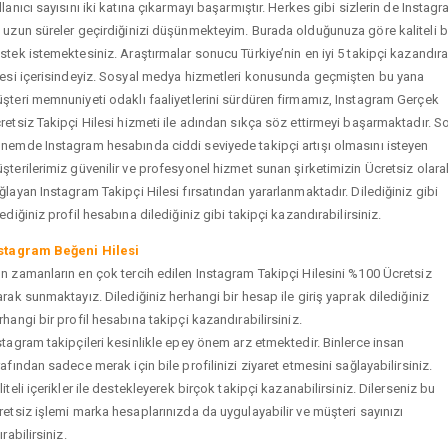
llanıcı sayısını iki katına çıkarmayı başarmıştır. Herkes gibi sizlerin de Instag
 uzun süreler geçirdiğinizi düşünmekteyim. Burada olduğunuza göre kaliteli b
stek istemektesiniz. Araştırmalar sonucu Türkiye’nin en iyi 5 takipçi kazandır
tesi içerisindeyiz. Sosyal medya hizmetleri konusunda geçmişten bu yana
şteri memnuniyeti odaklı faaliyetlerini sürdüren firmamız, Instagram Gerçek
retsiz Takipçi Hilesi hizmeti ile adından sıkça söz ettirmeyi başarmaktadır. S
nemde Instagram hesabında ciddi seviyede takipçi artışı olmasını isteyen
şterilerimiz güvenilir ve profesyonel hizmet sunan şirketimizin Ücretsiz olara
ğlayan Instagram Takipçi Hilesi fırsatından yararlanmaktadır. Dilediğiniz gibi
tediğiniz profil hesabına dilediğiniz gibi takipçi kazandırabilirsiniz.
stagram Beğeni Hilesi
n zamanların en çok tercih edilen Instagram Takipçi Hilesini %100 Ücretsiz
arak sunmaktayız. Dilediğiniz herhangi bir hesap ile giriş yaprak dilediğiniz
rhangi bir profil hesabına takipçi kazandırabilirsiniz.
stagram takipçileri kesinlikle epey önem arz etmektedir. Binlerce insan
rafından sadece merak için bile profilinizi ziyaret etmesini sağlayabilirsiniz.
liteli içerikler ile destekleyerek birçok takipçi kazanabilirsiniz. Dilerseniz bu
retsiz işlemi marka hesaplarınızda da uygulayabilir ve müşteri sayınızı
ırabilirsiniz.