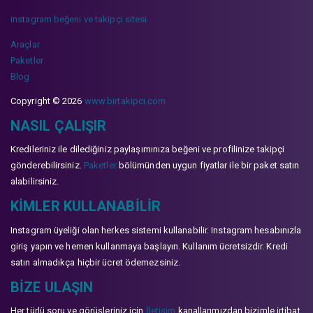
instagram beğeni ve takipçi sitesi
Araçlar
Paketler
Blog
Copyright © 2026
www.birtakipci.com
NASIL ÇALIŞIR
Kredileriniz ile dilediğiniz paylaşımınıza beğeni ve profilinize takipçi
gönderebilirsiniz.
Paketler
bölümünden uygun fiyatlar ile bir paket satın
alabilirsiniz.
KIMLER KULLANABILIR
Instagram üyeliği olan herkes sistemi kullanabilir. Instagram hesabınızla
giriş yapın ve hemen kullanmaya başlayın. Kullanım ücretsizdir. Kredi
satın almadıkça hiçbir ücret ödemezsiniz.
BIZE ULAŞIN
Her türlü soru ve görüşleriniz için
İletişim
kanallarımızdan bizimle irtibat