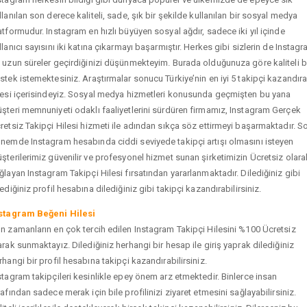
llanılan son derece kaliteli, sade, şık bir şekilde kullanılan bir sosyal medya
atformudur. Instagram en hızlı büyüyen sosyal ağdır, sadece iki yıl içinde
llanıcı sayısını iki katına çıkarmayı başarmıştır. Herkes gibi sizlerin de Instag
 uzun süreler geçirdiğinizi düşünmekteyim. Burada olduğunuza göre kaliteli b
stek istemektesiniz. Araştırmalar sonucu Türkiye’nin en iyi 5 takipçi kazandır
tesi içerisindeyiz. Sosyal medya hizmetleri konusunda geçmişten bu yana
şteri memnuniyeti odaklı faaliyetlerini sürdüren firmamız, Instagram Gerçek
retsiz Takipçi Hilesi hizmeti ile adından sıkça söz ettirmeyi başarmaktadır. S
nemde Instagram hesabında ciddi seviyede takipçi artışı olmasını isteyen
şterilerimiz güvenilir ve profesyonel hizmet sunan şirketimizin Ücretsiz olara
ğlayan Instagram Takipçi Hilesi fırsatından yararlanmaktadır. Dilediğiniz gibi
tediğiniz profil hesabına dilediğiniz gibi takipçi kazandırabilirsiniz.
stagram Beğeni Hilesi
n zamanların en çok tercih edilen Instagram Takipçi Hilesini %100 Ücretsiz
arak sunmaktayız. Dilediğiniz herhangi bir hesap ile giriş yaprak dilediğiniz
rhangi bir profil hesabına takipçi kazandırabilirsiniz.
stagram takipçileri kesinlikle epey önem arz etmektedir. Binlerce insan
rafından sadece merak için bile profilinizi ziyaret etmesini sağlayabilirsiniz.