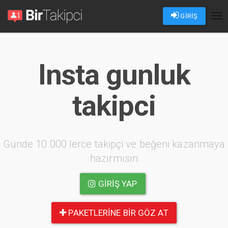
GİRİŞ
Tog
nav
Insta gunluk
takipci
Günde 10.000 lerce takipçi ve beğeni kazanmaya
hazırmısın
GIRIŞ YAP
PAKETLERINE BIR GÖZ AT