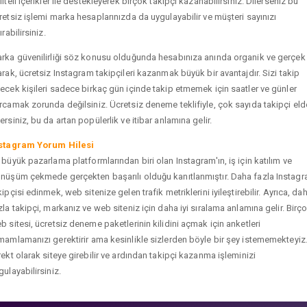
liteli içerikler ile destekleyerek birçok takipçi kazanabilirsiniz. Dilerseniz bu
retsiz işlemi marka hesaplarınızda da uygulayabilir ve müşteri sayınızı
ırabilirsiniz.
rka güvenilirliği söz konusu olduğunda hesabınıza anında organik ve gerçek
arak, ücretsiz Instagram takipçileri kazanmak büyük bir avantajdır. Sizi takip
ecek kişileri sadece birkaç gün içinde takip etmemek için saatler ve günler
rcamak zorunda değilsiniz. Ücretsiz deneme teklifiyle, çok sayıda takipçi eld
ersiniz, bu da artan popülerlik ve itibar anlamına gelir.
stagram Yorum Hilesi
 büyük pazarlama platformlarından biri olan Instagram'ın, iş için katılım ve
nüşüm çekmede gerçekten başarılı olduğu kanıtlanmıştır. Daha fazla Instag
kipçisi edinmek, web sitenize gelen trafik metriklerini iyileştirebilir. Ayrıca, da
zla takipçi, markanız ve web siteniz için daha iyi sıralama anlamına gelir. Birç
b sitesi, ücretsiz deneme paketlerinin kilidini açmak için anketleri
mamlamanızı gerektirir ama kesinlikle sizlerden böyle bir şey istememekteyiz
rekt olarak siteye girebilir ve ardından takipçi kazanma işleminizi
gulayabilirsiniz.