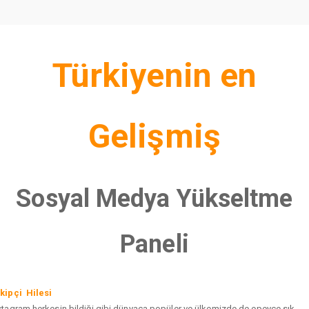
Türkiyenin en
Gelişmiş
Sosyal Medya Yükseltme
Paneli
kipçi Hilesi
stagram herkesin bildiği gibi dünyaca popüler ve ülkemizde de epeyce sık