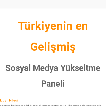
Türkiyenin en
Gelişmiş
Sosyal Medya Yükseltme
Paneli
kipçi Hilesi
stagram herkesin bildiği gibi dünyaca popüler ve ülkemizde de epeyce sık