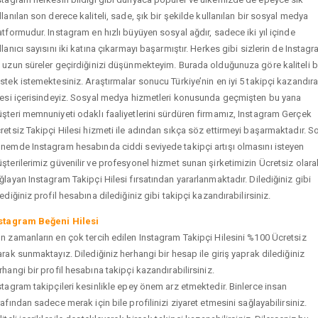
llanılan son derece kaliteli, sade, şık bir şekilde kullanılan bir sosyal medya
atformudur. Instagram en hızlı büyüyen sosyal ağdır, sadece iki yıl içinde
llanıcı sayısını iki katına çıkarmayı başarmıştır. Herkes gibi sizlerin de Instag
 uzun süreler geçirdiğinizi düşünmekteyim. Burada olduğunuza göre kaliteli b
stek istemektesiniz. Araştırmalar sonucu Türkiye’nin en iyi 5 takipçi kazandır
tesi içerisindeyiz. Sosyal medya hizmetleri konusunda geçmişten bu yana
şteri memnuniyeti odaklı faaliyetlerini sürdüren firmamız, Instagram Gerçek
retsiz Takipçi Hilesi hizmeti ile adından sıkça söz ettirmeyi başarmaktadır. S
nemde Instagram hesabında ciddi seviyede takipçi artışı olmasını isteyen
şterilerimiz güvenilir ve profesyonel hizmet sunan şirketimizin Ücretsiz olara
ğlayan Instagram Takipçi Hilesi fırsatından yararlanmaktadır. Dilediğiniz gibi
tediğiniz profil hesabına dilediğiniz gibi takipçi kazandırabilirsiniz.
stagram Beğeni Hilesi
n zamanların en çok tercih edilen Instagram Takipçi Hilesini %100 Ücretsiz
arak sunmaktayız. Dilediğiniz herhangi bir hesap ile giriş yaprak dilediğiniz
rhangi bir profil hesabına takipçi kazandırabilirsiniz.
stagram takipçileri kesinlikle epey önem arz etmektedir. Binlerce insan
rafından sadece merak için bile profilinizi ziyaret etmesini sağlayabilirsiniz.