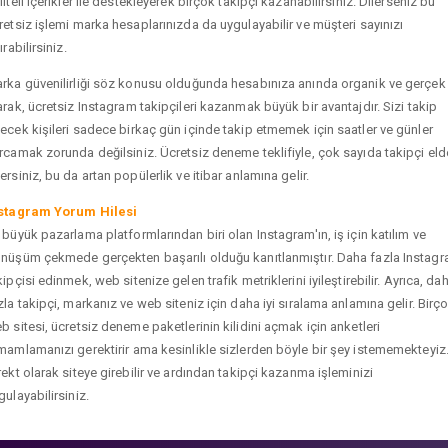
liteli içerikler ile destekleyerek birçok takipçi kazanabilirsiniz. Dilerseniz bu
retsiz işlemi marka hesaplarınızda da uygulayabilir ve müşteri sayınızı
ırabilirsiniz.
rka güvenilirliği söz konusu olduğunda hesabınıza anında organik ve gerçek
arak, ücretsiz Instagram takipçileri kazanmak büyük bir avantajdır. Sizi takip
ecek kişileri sadece birkaç gün içinde takip etmemek için saatler ve günler
rcamak zorunda değilsiniz. Ücretsiz deneme teklifiyle, çok sayıda takipçi eld
ersiniz, bu da artan popülerlik ve itibar anlamına gelir.
stagram Yorum Hilesi
 büyük pazarlama platformlarından biri olan Instagram'ın, iş için katılım ve
nüşüm çekmede gerçekten başarılı olduğu kanıtlanmıştır. Daha fazla Instag
kipçisi edinmek, web sitenize gelen trafik metriklerini iyileştirebilir. Ayrıca, da
zla takipçi, markanız ve web siteniz için daha iyi sıralama anlamına gelir. Birç
b sitesi, ücretsiz deneme paketlerinin kilidini açmak için anketleri
mamlamanızı gerektirir ama kesinlikle sizlerden böyle bir şey istememekteyiz
rekt olarak siteye girebilir ve ardından takipçi kazanma işleminizi
gulayabilirsiniz.