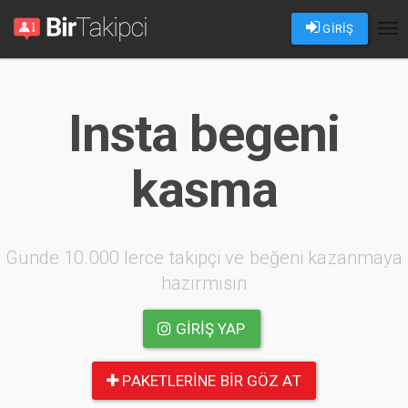
GİRİŞ
Tog
nav
Insta begeni
kasma
Günde 10.000 lerce takipçi ve beğeni kazanmaya
hazırmısın
GIRIŞ YAP
PAKETLERINE BIR GÖZ AT